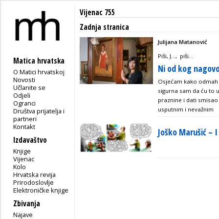
Vijenac 755
Zadnja stranica
Julijana Matanović
Piši, J…, piši…
Matica hrvatska
Ni od kog nagov
O Matici hrvatskoj
Novosti
Osjećam kako odmah m
Učlanite se
sigurna sam da ću to 
Odjeli
praznine i dati smisa
Ogranci
usputnim i nevažnim
Društva prijatelja i
partneri
Kontakt
Joško Marušić – 
Izdavaštvo
Knjige
Vijenac
Kolo
Hrvatska revija
Prirodoslovlje
Elektroničke knjige
Zbivanja
Najave