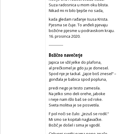
Suza radosnica u mom oku blista.
Nikad mi ni bilo ljepše no sada,
kada gledam rađanje Isusa Krista.
Pjesma se čuje. To anđeli pjevaju
božićne pjesme u podravskom kraju.
16. prosinca 2020.
------------
Božično navečerje
Japica se vžil jelke do plafona,
al prečkomel je gdo ju je donesel.
Spod nje je tackal. „Jajce boš znesel“ –
gonđala je babica spod popluna,
predi nego je testo zamesila.
Na jelko smo deli orehe, jaboke
i neje nam išlo baš se od roke.
Sveta molitva je se posvetila.
F pol noči se čulo: „Jezuš se rodil.“
Mi smo se kopitali naglavačke.
Božič je došel i sima je vgodil.
Cirkveni svetki nama pono znače.