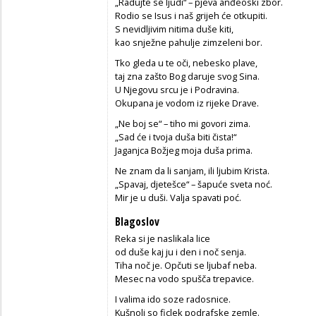
„Radujte se ljudi“ – pjeva anđeoski zbor.
Rodio se Isus i naš grijeh će otkupiti.
S nevidljivim nitima duše kiti,
kao snježne pahulje zimzeleni bor.
Tko gleda u te oči, nebesko plave,
taj zna zašto Bog daruje svog Sina.
U Njegovu srcu je i Podravina.
Okupana je vodom iz rijeke Drave.
„Ne boj se“ – tiho mi govori zima.
„Sad će i tvoja duša biti čista!“
Jaganjca Božjeg moja duša prima.
Ne znam da li sanjam, ili ljubim Krista.
„Spavaj, djetešce“ – šapuće sveta noć.
Mir je u duši. Valja spavati poć.
Blagoslov
Reka si je naslikala lice
od duše kaj ju i den i noč senja.
Tiha noč je. Opčuti se ljubaf neba.
Mesec na vodo spušča trepavice.
I valima ido soze radosnice.
Kušnoli so ficlek podrafske zemle.