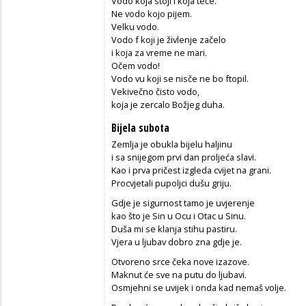
Vodo koja stoji i koja teče.
Ne vodo kojo pijem.
Velku vodo.
Vodo f koji je živlenje začelo
i koja za vreme ne mari.
Očem vodo!
Vodo vu koji se nisče ne bo ftopil.
Vekivečno čisto vodo,
koja je zercalo Božjeg duha.
Bijela subota
Zemlja je obukla bijelu haljinu
i sa snijegom prvi dan proljeća slavi.
Kao i prva pričest izgleda cvijet na grani.
Procvjetali pupoljci dušu griju.
Gdje je sigurnost tamo je uvjerenje
kao što je Sin u Ocu i Otac u Sinu.
Duša mi se klanja stihu pastiru.
Vjera u ljubav dobro zna gdje je.
Otvoreno srce čeka nove izazove.
Maknut će sve na putu do ljubavi.
Osmjehni se uvijek i onda kad nemaš volje.