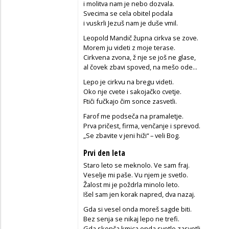
i molitva nam je nebo dozvala.
Svecima se cela obitel podala
i vuskrli Jezuš nam je duše vmil.
Leopold Mandič župna cirkva se zove.
Morem ju videti z moje terase.
Cirkvena zvona, ž nje se još ne glase,
al čovek zbavi spoved, na mešo ode...
Lepo je cirkvu na bregu videti.
Oko nje cvete i sakojačko cvetje.
Ftiči fučkajo čim sonce zasvetli.
Farof me podseča na pramaletje.
Prva pričest, firma, venčanje i sprevod.
„Se zbavite v jeni hiži“ – veli Bog.
Prvi den leta
Staro leto se meknolo. Ve sam fraj.
Veselje mi paše. Vu njem je svetlo.
Žalost mi je poždrla minolo leto.
Išel sam jen korak napred, dva nazaj.
Gda si vesel onda moreš sagde biti.
Bez senja se nikaj lepo ne trefi.
Gda skonča kmica onda svetlo zasvetli