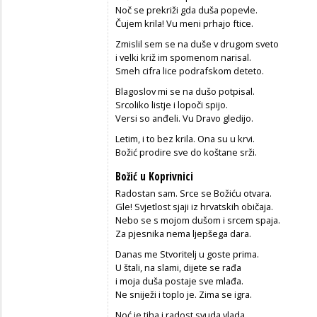
Noč se prekriži gda duša popevle.
Čujem krila! Vu meni prhajo ftice.
Zmislil sem se na duše v drugom sveto
i velki križ im spomenom narisal.
Smeh cifra lice podrafskom deteto.
Blagoslov mi se na dušo potpisal.
Srcoliko listje i lopoči spijo.
Versi so anđeli. Vu Dravo gledijo.
Letim, i to bez krila. Ona su u krvi.
Božić prodire sve do koštane srži.
Božić u Koprivnici
Radostan sam. Srce se Božiću otvara.
Gle! Svjetlost sjaji iz hrvatskih običaja.
Nebo se s mojom dušom i srcem spaja.
Za pjesnika nema ljepšega dara.
Danas me Stvoritelj u goste prima.
U štali, na slami, dijete se rađa
i moja duša postaje sve mlađa.
Ne sniježi i toplo je. Zima se igra.
Noć je tiha i radost svuda vlada.