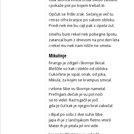
i pokaže pot po kojem trebaš iti.
Opčuti se friški zrak. Sečanj je več tu
i mraz cifra kranjce po sakom obloku.
Predi nek me bu cajt pak s cipela zul,
smehu bum rekel nek pobegne špotu.
zatancal bum z dnevom na prvi den leta
i rekel mu nek nam nišče ne smeta.
Mikulinje
Firango je zdigel i škornje škical.
Bleščile so kak i steklo od obloka.
Cukorline je sipal, onak, od joka,
Mikula, za kojim se krampus smical
i vrbine šibe vu škornje nametal.
Prefrigani dečok je vu pol noči
se to videl. Razrogačil je joči
gda je čul kak je njegov brat zabečal
i đipal po sobi z dve suhe šibe.
Japa ih je z lančnjakom fletno vmiril.
Mater ih je pitala jel oni vide