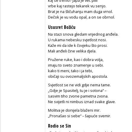
kaj se trefilo? Japa je več pilil
vrbe kaj rastejo tekarek vu senjo.
Brat je na šličuhanju mam duga vrnol.
Dečok je vu vodu opal, a on se obrnol.
Ususret Božiću
Na stazi snova gledam vrijednog anđela.
U rukama nebesku svjetlost nosi.
Kaže mi da ide k čovjeku što prosi.
Mali anđeli čine velika djela.
Pružene ruke, kao i dobra volja,
imaju to sveto znamenje u sebi.
kako ti meni, tako i ja tebi,
običaji su ovozemaljskih apostola.
Svjetlost se ne vidi gdje nema tame.
„Gdje je Spasitelj, tu je i sotona“ –
sasvim tiho zvone pametna zvona.
Ne svijetli ni nimbus iznad svake glave.
Molitva je donijela blaženi mir.
„Pronašao si sebe“ – šapuće svemir.
Rodio se Sin