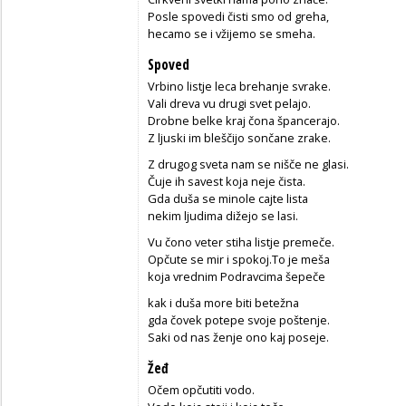
Posle spovedi čisti smo od greha,
hecamo se i vžijemo se smeha.
Spoved
Vrbino listje leca brehanje svrake.
Vali dreva vu drugi svet pelajo.
Drobne belke kraj čona špancerajo.
Z ljuski im bleščijo sončane zrake.
Z drugog sveta nam se nišče ne glasi.
Čuje ih savest koja neje čista.
Gda duša se minole cajte lista
nekim ljudima dižejo se lasi.
Vu čono veter stiha listje premeče.
Opčute se mir i spokoj.To je meša
koja vrednim Podravcima šepeče
kak i duša more biti betežna
gda čovek potepe svoje poštenje.
Saki od nas ženje ono kaj poseje.
Žeđ
Očem opčutiti vodo.