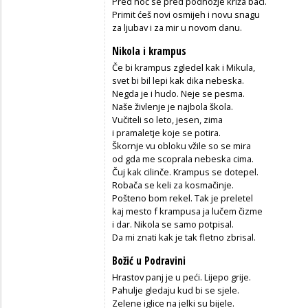
Pred noć se pred podnožje križa baci.
Primit ćeš novi osmijeh i novu snagu
za ljubav i za mir u novom danu.
Nikola i krampus
Če bi krampus zgledel kak i Mikula,
svet bi bil lepi kak dika nebeska.
Negda je i hudo. Neje se pesma.
Naše živlenje je najbola škola.
Vučiteli so leto, jesen, zima
i pramaletje koje se potira.
Škornje vu obloku vžile so se mira
od gda me scoprala nebeska cima.
Čuj kak cilinče. Krampus se dotepel.
Robača se keli za kosmačinje.
Pošteno bom rekel. Tak je preletel
kaj mesto f krampusa ja lučem čizme
i dar. Nikola se samo potpisal.
Da mi znati kak je tak fletno zbrisal.
Božić u Podravini
Hrastov panj je u peći. Lijepo grije.
Pahulje gledaju kud bi se sjele.
Zelene iglice na jelki su bijele.