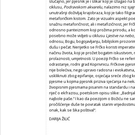
slučajno, jer pjesnik je i slikar koji je izlagao
ciklusu,
Podravskom akvarelu
, nalazimo niz sjaj
unutrašnji doživljaj krajobraza, koji je tako filig
metaforičkim kistom. Zato je vizualni aspekt po
snažnu metaforičnost, ali i metafizičnost, jer F
odnosno panteizmom koji prožima prirodu, a koji
posebno može vidjeti u ciklusu
Ljestve na nebo
odnosu, Bogu, bogojavljanju, biblijskim prozorim
dušu i pečat. Nerijetko se Frčko koristi imperat
načinu života, koji je prožet bogatim iskustvom
prolaznosti, umjetnosti. U poeziji Frčko se referir
odrastanje, rodni grad Koprivnicu. Frčkove pje
nije bolećiva, nego upravo radosna i evokativna,
uskliknuti zbog epifanije, osjećaja sreće zbog k
pjesme u kojima pjesnik priziva sjećanja na neka
živopisnim pjesmama pisanim na standardu i na
riječ o ekfrazisu, poetskom opisu slike: „Badnjak
najbole paše.“ I kao da poezijom o Božiću ne sa
pročišćenje duše te povratak starim vrijedostima:
onak, kak se šika poštival“.
DARIJA ŽILIĆ