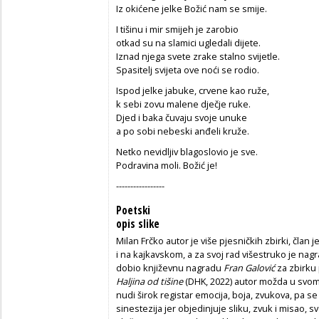
Iz okićene jelke Božić nam se smije.
I tišinu i mir smijeh je zarobio
otkad su na slamici ugledali dijete.
Iznad njega svete zrake stalno svijetle.
Spasitelj svijeta ove noći se rodio.
Ispod jelke jabuke, crvene kao ruže,
k sebi zovu malene dječje ruke.
Djed i baka čuvaju svoje unuke
a po sobi nebeski anđeli kruže.
Netko nevidljiv blagoslovio je sve.
Podravina moli. Božić je!
-----------------
Poetski
opis slike
Milan Frčko autor je više pjesničkih zbirki, član 
i na kajkavskom, a za svoj rad višestruko je nag
dobio književnu nagradu
Fran Galović
za zbirku
Haljina od tišine
(DHK, 2022) autor možda u svom
nudi širok registar emocija, boja, zvukova, pa s
sinestezija jer objedinjuje sliku, zvuk i misao, 