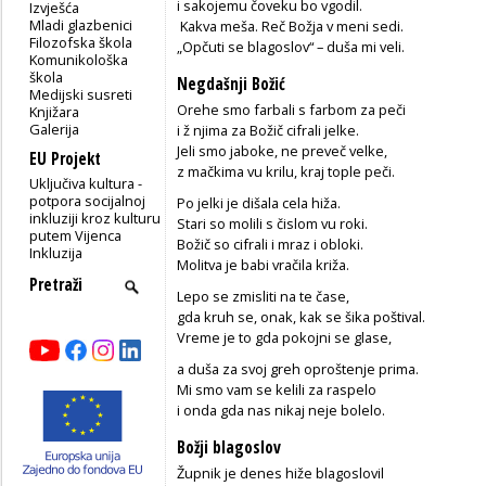
i sakojemu čoveku bo vgodil.
Izvješća
Mladi glazbenici
Kakva meša. Reč Božja v meni sedi.
Filozofska škola
„Opčuti se blagoslov“ – duša mi veli.
Komunikološka
škola
Negdašnji Božić
Medijski susreti
Orehe smo farbali s farbom za peči
Knjižara
Galerija
i ž njima za Božič cifrali jelke.
Jeli smo jaboke, ne preveč velke,
EU Projekt
z mačkima vu krilu, kraj tople peči.
Uključiva kultura -
potpora socijalnoj
Po jelki je dišala cela hiža.
inkluziji kroz kulturu
Stari so molili s čislom vu roki.
putem Vijenca
Božič so cifrali i mraz i obloki.
Inkluzija
Molitva je babi vračila križa.
Lepo se zmisliti na te čase,
gda kruh se, onak, kak se šika poštival.
Vreme je to gda pokojni se glase,
a duša za svoj greh oproštenje prima.
Mi smo vam se kelili za raspelo
i onda gda nas nikaj neje bolelo.
Božji blagoslov
Župnik je denes hiže blagoslovil