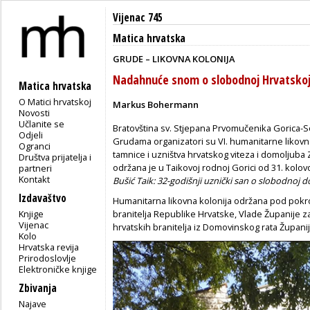
Vijenac 745
Matica hrvatska
GRUDE – LIKOVNA KOLONIJA
Nadahnuće snom o slobodnoj Hrvatsko
Matica hrvatska
O Matici hrvatskoj
Markus Bohermann
Novosti
Učlanite se
Bratovština sv. Stjepana Prvomučenika Gorica-So
Odjeli
Grudama organizatori su VI. humanitarne likovne
Ogranci
tamnice i uzništva hrvatskog viteza i domoljuba 
Društva prijatelja i
održana je u Taikovoj rodnoj Gorici od 31. kolo
partneri
Kontakt
Bušić Taik: 32-godišnji uznički san o slobodnoj 
Izdavaštvo
Humanitarna likovna kolonija održana pod pokro
Knjige
branitelja Republike Hrvatske, Vlade Županije 
Vijenac
hrvatskih branitelja iz Domovinskog rata Župa
Kolo
Hrvatska revija
Prirodoslovlje
Elektroničke knjige
Zbivanja
Najave