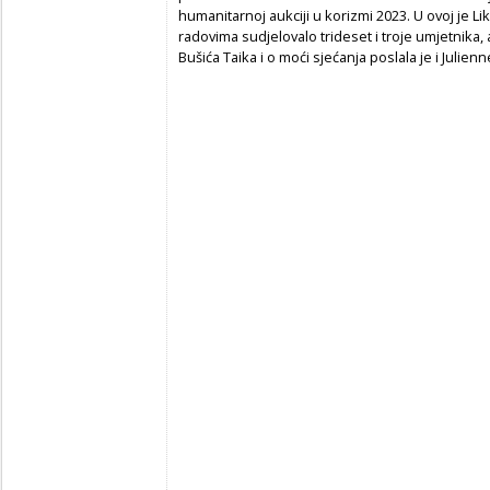
humanitarnoj aukciji u korizmi 2023. U ovoj je Li
radovima sudjelovalo trideset i troje umjetnika
Bušića Taika i o moći sjećanja poslala je i Julien