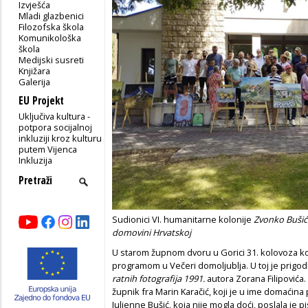
Izvješća
Mladi glazbenici
Filozofska škola
Komunikološka
škola
Medijski susreti
Knjižara
Galerija
EU Projekt
Uključiva kultura -
potpora socijalnoj
inkluziji kroz kulturu
putem Vijenca
Inkluzija
Sudionici VI. humanitarne kolonije
Zvonko Bušić 
domovini Hrvatskoj
U starom župnom dvoru u Gorici 31. kolovoza ko
programom u Večeri domoljublja. U toj je prigod
ratnih fotografija 1991.
autora Zorana Filipovića
župnik fra Marin Karačić, koji je u ime domaćin
Julienne Bušić, koja nije mogla doći, poslala je pi