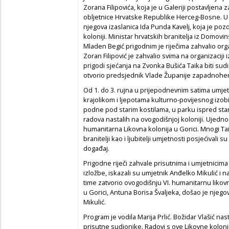
Zorana Filipovića, koja je u Galeriji postavljena 
obljetnice Hrvatske Republike Herceg-Bosne. U
njegova izaslanica Ida Punda Kavelj, koja je pozd
koloniji. Ministar hrvatskih branitelja iz Dom
Mladen Begić prigodnim je riječima zahvalio orga
Zoran Filipović je zahvalio svima na organizaciji 
prigodi sjećanja na Zvonka Bušića Taika biti sud
otvorio predsjednik Vlade Županije zapadnohe
Od 1. do 3. rujna u prijepodnevnim satima umjetni
krajolikom i ljepotama kulturno-povijesnog izobil
podne pod starim kostilama, u parku ispred star
radova nastalih na ovogodišnjoj koloniji. Ujedn
humanitarna Likovna kolonija u Gorici. Mnogi Taik
branitelji kao i ljubitelji umjetnosti posjećivali 
događaj.
Prigodne riječi zahvale prisutnima i umjetnicima
izložbe, iskazali su umjetnik Anđelko Mikulić i n
time zatvorio ovogodišnju VI. humanitarnu likovn
u Gorici, Antuna Borisa Švaljeka, došao je njeg
Mikulić.
Program je vodila Marija Prlić. Božidar Vlašić n
prisutne sudionike. Radovi s ove Likovne kolonij