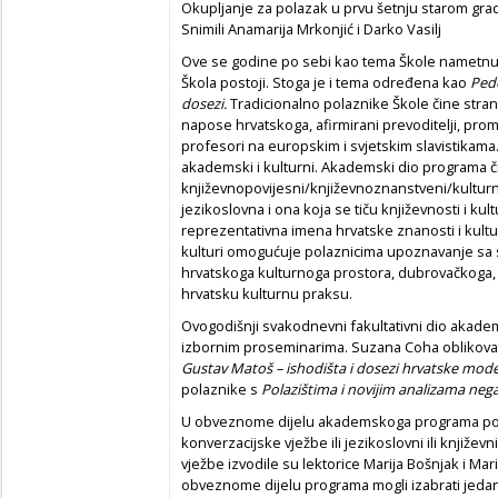
Okupljanje za polazak u prvu šetnju starom gr
Snimili Anamarija Mrkonjić i Darko Vasilj
Ove se godine po sebi kao tema Škole nametnul
Škola postoji. Stoga je i tema određena kao
Pede
dosezi.
Tradicionalno polaznike Škole čine strani
napose hrvatskoga, afirmirani prevoditelji, promi
profesori na europskim i svjetskim slavistikama.
akademski i kulturni. Akademski dio programa čin
književnopovijesni/književnoznanstveni/kulturn
jezikoslovna i ona koja se tiču književnosti i k
reprezentativna imena hrvatske znanosti i kult
kulturi omogućuje polaznicima upoznavanje sa s
hrvatskoga kulturnoga prostora, dubrovačkoga, a
hrvatsku kulturnu praksu.
Ovogodišnji svakodnevni fakultativni dio akad
izbornim proseminarima. Suzana Coha oblikovala
Gustav Matoš – ishodišta i dosezi hrvatske mod
polaznike s
Polazištima i novijim analizama neg
U obveznome dijelu akademskoga programa polaz
konverzacijske vježbe ili jezikoslovni ili knjiže
vježbe izvodile su lektorice Marija Bošnjak i Mar
obveznome dijelu programa mogli izabrati jedan 