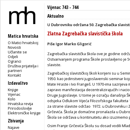
Vijenac 743 - 744
Aktualno
U Dubrovniku održana 50. Zagrebačka slavist
Zlatna Zagrebačka slavistička škola
Matica hrvatska
O Matici hrvatskoj
Piše Igor Marko Gligorić
Novosti
Učlanite se
Zagrebačka slavistička škola ove je godine održan
Odjeli
Ostvarivanjem programa Škole proslavljeno je 
Ogranci
slaviste.
Društva prijatelja i
partneri
Zagrebačkoj slavističkoj školi korijeni su u Sem
Kontakt
1950. kao jedinstveni jugoslavenski seminar koj
Izdavaštvo
Mate Hraste i Ivo Frangeš. U 1970-ima sazrijeva 
Knjige
zapravo manifestacija decentralizirajućih i naci
Vijenac
Druge Jugoslavije. U tome je ozračju današnja 
Kolo
odsjeka Odlukom Vijeća Filozofskoga fakulteta 19
Hrvatska revija
za strane slaviste održao 1972. u Dubrovniku i
Prirodoslovlje
Grčevića. Škola je domaćine pronalazila u Dubro
Elektroničke knjige
Škola se održava u kontinuitetu ako izuzmemo
Zbivanja
Osim Franje Grčevića Školu su dosad vodili Ml
Najave