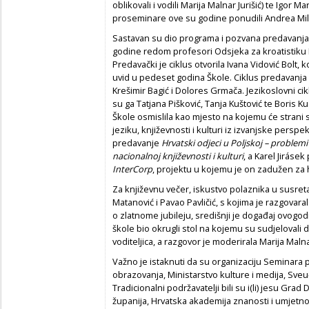
oblikovali i vodili Marija Malnar Jurišić) te Igor
proseminare ove su godine ponudili Andrea Mila
Sastavan su dio programa i pozvana predavanja a
godine redom profesori Odsjeka za kroatistiku 
Predavački je ciklus otvorila Ivana Vidović Bolt,
uvid u pedeset godina Škole. Ciklus predavanja o 
Krešimir Bagić i Dolores Grmača. Jezikoslovni cikl
su ga Tatjana Pišković, Tanja Kuštović te Boris 
Škole osmislila kao mjesto na kojemu će strani s
jeziku, književnosti i kulturi iz izvanjske persp
predavanje
Hrvatski odjeci u Poljskoj – problemi
nacionalnoj književnosti i kulturi
, a Karel Jirás
InterCorp
, projektu u kojemu je on zadužen za 
Za književnu večer, iskustvo polaznika u susretan
Matanović i Pavao Pavličić, s kojima je razgovara
o zlatnome jubileju, središnji je događaj ovogod
škole bio okrugli stol na kojemu su sudjelovali do
voditeljica, a razgovor je moderirala Marija Malnar
Važno je istaknuti da su organizaciju Seminara p
obrazovanja, Ministarstvo kulture i medija, Sveuč
Tradicionalni podržavatelji bili su i(li) jesu G
županija, Hrvatska akademija znanosti i umjetno