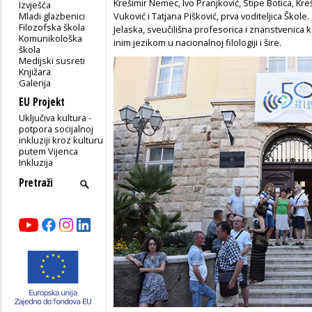
Krešimir Nemec, Ivo Pranjković, Stipe Botica, Kre
Izvješća
Mladi glazbenici
Vuković i Tatjana Pišković, prva voditeljica Škole. 
Filozofska škola
Jelaska, sveučilišna profesorica i znanstvenica k
Komunikološka
inim jezikom u nacionalnoj filologiji i šire.
škola
Medijski susreti
Knjižara
Galerija
EU Projekt
Uključiva kultura -
potpora socijalnoj
inkluziji kroz kulturu
putem Vijenca
Inkluzija