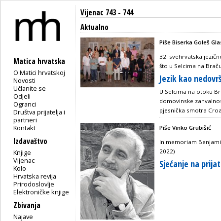
Vijenac 743 - 744
Aktualno
Piše Biserka Goleš Gla
32. svehrvatska jezičn
Matica hrvatska
što u Selcima na Braču
O Matici hrvatskoj
Jezik kao nedovr
Novosti
Učlanite se
U Selcima na otoku Br
Odjeli
domovinske zahvalnost
Ogranci
pjesnička smotra Croat
Društva prijatelja i
partneri
Kontakt
Piše Vinko Grubišić
Izdavaštvo
In memoriam Benjamin
2022)
Knjige
Vijenac
Sjećanje na prijat
Kolo
Hrvatska revija
Prirodoslovlje
Elektroničke knjige
Zbivanja
Najave