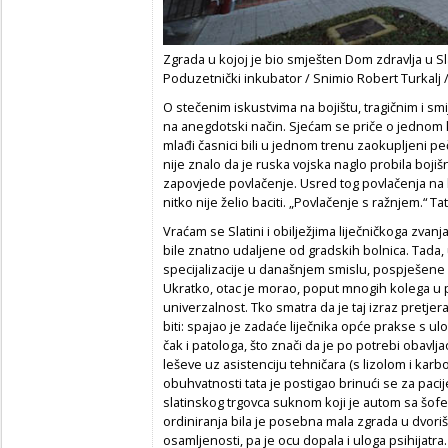
Zgrada u kojoj je bio smješten Dom zdravlja u Sl
Poduzetnički inkubator / Snimio Robert Turkalj /
O stečenim iskustvima na bojištu, tragičnim i smij
na anegdotski način. Sjećam se priče o jednom 
mlađi časnici bili u jednom trenu zaokupljeni pe
nije znalo da je ruska vojska naglo probila bojišn
zapovjede povlačenje. Usred tog povlačenja na kon
nitko nije želio baciti. „Povlačenje s ražnjem.“ Ta
Vraćam se Slatini i obilježjima liječničkoga zva
bile znatno udaljene od gradskih bolnica. Tada, u
specijalizacije u današnjem smislu, pospješen
Ukratko, otac je morao, poput mnogih kolega u provi
univerzalnost. Tko smatra da je taj izraz pretjer
biti: spajao je zadaće liječnika opće prakse s ul
čak i patologa, što znači da je po potrebi obavlj
leševe uz asistenciju tehničara (s lizolom i k
obuhvatnosti tata je postigao brinući se za pac
slatinskog trgovca suknom koji je autom sa šofe
ordiniranja bila je posebna mala zgrada u dvoriš
osamljenosti, pa je ocu dopala i uloga psihijatr