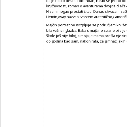
da je to bio deseti rođendan, našlo se jedno od 
književnosti, roman o avanturama dvojice dječa
Nisam mogao prestati čitati. Danas shvaćam zašt
Hemingway nazvao tvorcem autentičnog američk
Majčin portret ne iscrpljuje se područjem književ
bila važna i glazba. Baka s majčine strane bila je 
škole još nije bilo), a moja je mama prošla njezin
do godina kad sam, nakon rata, za gimnazijskih 