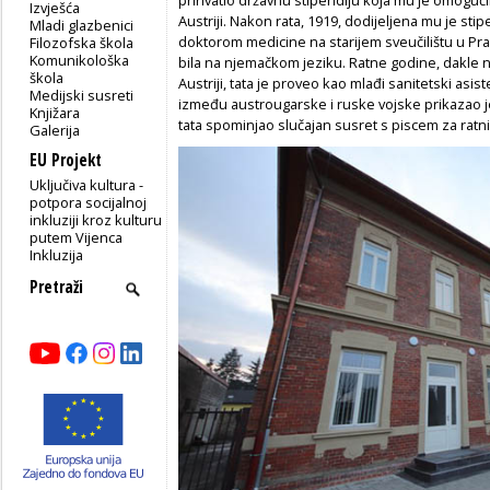
Izvješća
Austriji. Nakon rata, 1919, dodijeljena mu je sti
Mladi glazbenici
doktorom medicine na starijem sveučilištu u Pra
Filozofska škola
Komunikološka
bila na njemačkom jeziku. Ratne godine, dakle
škola
Austriji, tata je proveo kao mlađi sanitetski asis
Medijski susreti
između austrougarske i ruske vojske prikazao je 
Knjižara
tata spominjao slučajan susret s piscem za ratni
Galerija
EU Projekt
Uključiva kultura -
potpora socijalnoj
inkluziji kroz kulturu
putem Vijenca
Inkluzija