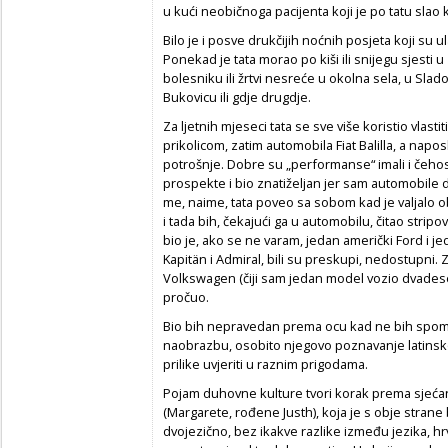
u kući neobičnoga pacijenta koji je po tatu slao
Bilo je i posve drukčijih noćnih posjeta koji su u
Ponekad je tata morao po kiši ili snijegu sjesti 
bolesniku ili žrtvi nesreće u okolna sela, u Sla
Bukovicu ili gdje drugdje.
Za ljetnih mjeseci tata se sve više koristio vlast
prikolicom, zatim automobila Fiat Balilla, a napo
potrošnje. Dobre su „performanse“ imali i čehos
prospekte i bio znatiželjan jer sam automobile 
me, naime, tata poveo sa sobom kad je valjalo ob
i tada bih, čekajući ga u automobilu, čitao stripo
bio je, ako se ne varam, jedan američki Ford i j
Kapitän i Admiral, bili su preskupi, nedostupni.
Volkswagen (čiji sam jedan model vozio dvadese
pročuo.
Bio bih nepravedan prema ocu kad ne bih spom
naobrazbu, osobito njegovo poznavanje latinskog
prilike uvjeriti u raznim prigodama.
Pojam duhovne kulture tvori korak prema sjeć
(Margarete, rođene Justh), koja je s obje stran
dvojezično, bez ikakve razlike između jezika, h