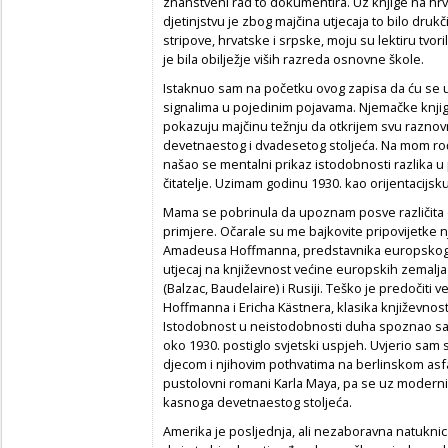
znanstveni rad to dokumentira. Uz knjige na hr
djetinjstvu je zbog majčina utjecaja to bilo druk
stripove, hrvatske i srpske, moju su lektiru tvo
je bila obilježje viših razreda osnovne škole.
Istaknuo sam na početku ovog zapisa da ću se 
signalima u pojedinim pojavama. Njemačke knji
pokazuju majčinu težnju da otkrijem svu raznov
devetnaestog i dvadesetog stoljeća. Na mom r
našao se mentalni prikaz istodobnosti razlika 
čitatelje. Uzimam godinu 1930. kao orijentacijsk
Mama se pobrinula da upoznam posve različita d
primjere. Očarale su me bajkovite pripovijetke
Amadeusa Hoffmanna, predstavnika europskog 
utjecaj na književnost većine europskih zemalj
(Balzac, Baudelaire) i Rusiji. Teško je predočiti 
Hoffmanna i Ericha Kästnera, klasika književnos
Istodobnost u neistodobnosti duha spoznao sa
oko 1930. postiglo svjetski uspjeh. Uvjerio sam s
djecom i njihovim pothvatima na berlinskom asfa
pustolovni romani Karla Maya, pa se uz moderni 
kasnoga devetnaestog stoljeća.
Amerika je posljednja, ali nezaboravna natukn