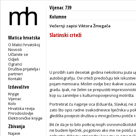
Vijenac 739
Kolumne
Večernji zapisi Viktora Žmegača
Slatinski crteži
Matica hrvatska
O Matici hrvatskoj
Novosti
Učlanite se
Odjeli
Ogranci
Društva prijatelja i
U prošlih sam desetak godina nekolicinu puta u
partneri
autobiografiju. Ovi crteži predočuju tek iskustv
Kontakt
pojam memoara. Mislim ovdje bez ikakve sustavn
Izdavaštvo
gradu. Ipak, ne želim se prepustiti impresionistič
Knjige
koji su zanimljivi s kulturnopovijesnog motrišta.
Vijenac
Kolo
Portretirat ću najprije oca (Eduarda, Slavka), ne 
Hrvatska revija
zato što opis radne svakodnevice liječnika u pokra
Prirodoslovlje
gledišta povijesti društva u mnogočemu potiče 
Elektroničke knjige
Bit će da je to bilo potkraj mojih osnovnoškolsk
Zbivanja
ne budem liječnik, pogotovo ako me ne potiču os
Najave
prihvatio državnu stipendiju koja mu je omogući