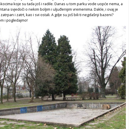
ocima koje su tada još i radile. Danas u tom parku vode uopće nema, a
ntana svjedoči o nekim boljim i uljuđenijim vremenima. Dakle, i ovaj je
zatrpan i zatrt, kao i svi ostali. A gdje su još bili ti negdašnji bazeni?
m i pogledajmo!