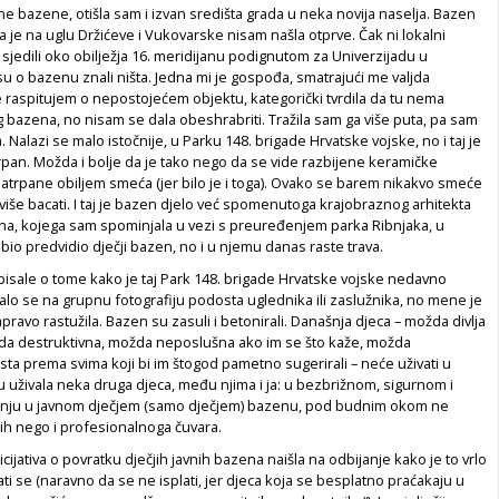
vne bazene, otišla sam i izvan središta grada u neka novija naselja. Bazen
da je na uglu Držićeve i Vukovarske nisam našla otprve. Čak ni lokalni
u sjedili oko obilježja 16. meridijanu podignutom za Univerzijadu u
u o bazenu znali ništa. Jedna mi je gospođa, smatrajući me valjda
 raspitujem o nepostojećem objektu, kategorički tvrdila da tu nema
 bazena, no nisam se dala obeshrabriti. Tražila sam ga više puta, pa sam
a. Nalazi se malo istočnije, u Parku 148. brigade Hrvatske vojske, no i taj je
pan. Možda i bolje da je tako nego da se vide razbijene keramičke
atrpane obiljem smeća (jer bilo je i toga). Ovako se barem nikakvo smeće
iše bacati. I taj je bazen djelo već spomenutoga krajo­braznog arhitekta
cha, kojega sam spominjala u vezi s preuređenjem parka Ribnjaka, u
bio predvidio dječji bazen, no i u njemu danas raste trava.
pisale o tome kako je taj Park 148. brigade Hrvatske vojske nedavno
alo se na grupnu fotografiju podosta uglednika ili zaslužnika, no mene je
pravo rastužila. Bazen su zasuli i betonirali. Današnja djeca – možda divlja
da destruktivna, možda neposlušna ako im se što kaže, možda
ta prema svima koji bi im štogod pametno sugerirali – neće uživati u
uživala neka druga djeca, među njima i ja: u bezbrižnom, sigurnom i
ju u javnom dječjem (samo dječjem) bazenu, pod budnim okom ne
jih nego i profesionalnoga čuvara.
cijativa o povratku dječjih javnih bazena naišla na odbijanje kako je to vrlo
ati se (naravno da se ne isplati, jer djeca koja se besplatno praćakaju u