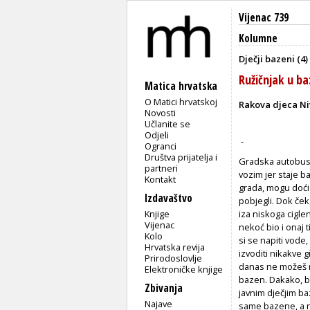
Vijenac 739
Kolumne
Dječji bazeni (4)
Ružičnjak u b
Matica hrvatska
O Matici hrvatskoj
Rakova djeca Ni
Novosti
Učlanite se
Odjeli
-
Ogranci
Društva prijatelja i
Gradska autobusna
partneri
vozim jer staje ba
Kontakt
grada, mogu doći 
Izdavaštvo
pobjegli. Dok če
Knjige
iza niskoga cigle
Vijenac
nekoć bio i onaj t
Kolo
si se napiti vode, 
Hrvatska revija
izvoditi nikakve 
Prirodoslovlje
danas ne možeš ni
Elektroničke knjige
bazen. Dakako, bi
Zbivanja
javnim dječjim baz
Najave
same bazene, a n