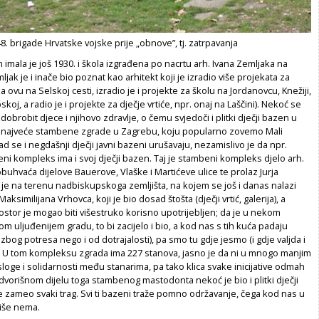
. brigade Hrvatske vojske prije „obnove”, tj. zatrpavanja
n imala je još 1930. i škola izgrađena po nacrtu arh. Ivana Zemljaka na
ljak je i inače bio poznat kao arhitekt koji je izradio više projekata za
a ovu na Selskoj cesti, izradio je i projekte za školu na Jordanovcu, Knežiji,
pskoj, a radio je i projekte za dječje vrtiće, npr. onaj na Laščini). Nekoć se
obrobit djece i njihovo zdravlje, o čemu svjedoči i plitki dječji bazen u
 najveće stambene zgrade u Zagrebu, koju popularno zovemo Mali
ad se i negdašnji dječji javni bazeni urušavaju, nezamislivo je da npr.
ni kompleks ima i svoj dječji bazen. Taj je stambeni kompleks djelo arh.
obuhvaća dijelove Bauerove, Vlaške i Martićeve ulice te prolaz Jurja
 je na terenu nadbiskupskoga zemljišta, na kojem se još i danas nalazi
Maksimilijana Vrhovca, koji je bio dosad štošta (dječji vrtić, galerija), a
rostor je mogao biti višestruko korisno upotrijebljen; da je u nekom
uljuđenijem gradu, to bi zacijelo i bio, a kod nas s tih kuća padaju
zbog potresa nego i od dotrajalosti), pa smo tu gdje jesmo (i gdje valjda i
). U tom kompleksu zgrada ima 227 stanova, jasno je da ni u mnogo manjim
ge i solidarnosti među stanarima, pa tako klica svake inicijative odmah
dvorišnom dijelu toga stambenog mastodonta nekoć je bio i plitki dječji
 zameo svaki trag. Svi ti bazeni traže pomno održavanje, čega kod nas u
više nema.