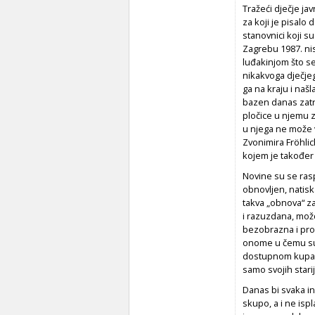
Tražeći dječje ja
za koji je pisalo 
stanovnici koji s
Zagrebu 1987. nis
luđakinjom što se
nikakvoga dječjeg
ga na kraju i našl
bazen danas zatr
pločice u njemu z
u njega ne može v
Zvonimira Fröhli
kojem je također 
Novine su se ras
obnovljen, natisk
takva „obnova“ za
i razuzdana, mož
bezobrazna i pros
onome u čemu su 
dostupnom kupan
samo svojih stari
Danas bi svaka ini
skupo, a i ne ispl