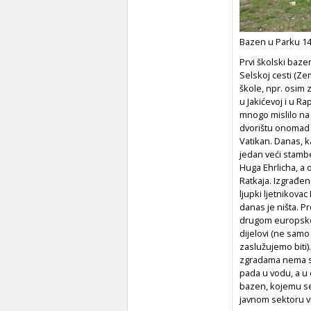
Bazen u Parku 148
Prvi školski baze
Selskoj cesti (Zem
škole, npr. osim z
u Jakićevoj i u Ra
mnogo mislilo na d
dvorištu onomad
Vatikan. Danas, k
jedan veći stambe
Huga Ehrlicha, a 
Ratkaja. Izgrađen
ljupki ljetnikovac 
danas je ništa. P
drugom europskom 
dijelovi (ne samo 
zaslužujemo biti
zgradama nema slo
pada u vodu, a u 
bazen, kojemu se
javnom sektoru 