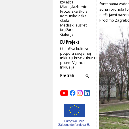
Izvješća
fontanama vodosk
Mladi glazbenici
suha i oronula fo
Filozofska škola
dječji javni bazen 
Komunikološka
Prođimo Zagrebo
škola
Medijski susreti
Knjižara
Galerija
EU Projekt
Uključiva kultura -
potpora socijalnoj
inkluziji kroz kulturu
putem Vijenca
Inkluzija