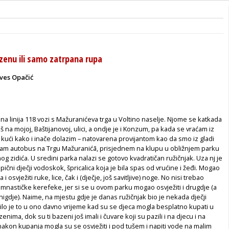
azenu ili samo zatrpana rupa
ves Opačić
 linija 118 vozi s Mažuranićeva trga u Voltino naselje. Njome se katkada
š na mojoj, Baštijanovoj, ulici, a ondje je i Konzum, pa kada se vraćam iz
kući kako i inače dolazim – natovarena provijantom kao da smo iz gladi
kam autobus na Trgu Mažuranićā, prisjednem na klupu u obližnjem parku
nog zidića. U sredini parka nalazi se gotovo kvadratičan ružičnjak. Uza nj je
ipični dječji vodoskok, špricalica koja je bila spas od vrućine i žeđi. Mogao
a i osvježiti ruke, lice, čak i (dječje, još savitljive) noge. No nisi trebao
gimnastičke kerefeke, jer si se u ovom parku mogao osvježiti i drugdje (a
gdje). Naime, na mjestu gdje je danas ružičnjak bio je nekada dječji
lo je to u ono davno vrijeme kad su se djeca mogla besplatno kupati u
enima, dok su ti bazeni još imali i čuvare koji su pazili i na djecu i na
akon kupanja mogla su se osvježiti i pod tušem i napiti vode na malim