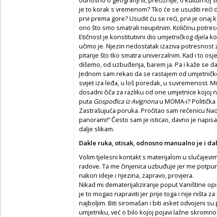
je to korak s vremenom? Tko će se usuditi reći da
prvi prema gore? Usudit ću se reći, prvi je onaj k
ono što smo smatrali neupitnim. Količinu potres
Etičnost je konstitutivni dio umjetničkog djela 
učimo je. Njezin nedostatak izaziva potresnost 
pitanje što tko smatra univerzalnim. Kad i to os
dišemo, od uzbuđenja, barem ja. Pa i kaže se d
Jednom sam rekao da se rastajem od umjetničko
svijet iza leđa, u loš poredak, u suvremenost. Misl
dosadni čiča za razliku od one umjetnice kojoj n
puta
Gospođica iz Avignona
u MOMA-i? Politička 
Zastrašujuća poruka. Pročitao sam rečenicu Nao
panorami!“ Često sam je isticao, davno je napisan
dalje slikam.
Dakle ruka, otisak, odnosno manualno je i dal
Volim tjelesni kontakt s materijalom u slučajevi
radove. Ta me činjenica uzbuđuje jer me potpun
nakon ideje i njezina, zapravo, provjera.
Nikad mi dematerijaliziranje poput Vaništine opis
je to mogao napraviti jer prije toga i nije ništa
najboljim. Biti siromašan i biti asket odvojeni 
umjetniku, već o bilo kojoj pojavi lažne skromnos