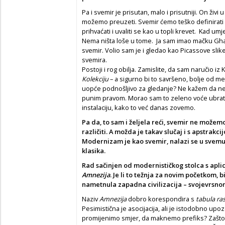
Pa i svemir je prisutan, malo i prisutniji. On živi 
možemo preuzeti. Svemir ćemo teško definirati 
prihvaćati i uvaliti se kao u topli krevet. Kad umj
Nema ništa loše u tome. Ja sam imao mačku Gha
svemir. Volio sam je i gledao kao Picassove slike
svemira.
Postoji i rog obilja. Zamislite, da sam naručio iz
Kolekciju
– a sigurno bi to savršeno, bolje od mene
uopće podnošljivo za gledanje? Ne kažem da neki 
punim pravom. Morao sam to zeleno voće ubrati sv
instalaciju, kako to već danas zovemo.
Pa da, to sam i željela reći, svemir ne možemo
različiti. A možda je takav slučaj i s apstra
Modernizam je kao svemir, nalazi se u svemu, 
klasika.
Rad
sačinjen od modernističkog stolca s apli
Amnezija
. Je li to težnja za novim početkom, b
nametnula zapadna civilizacija – svojevrsn
Naziv
Amnezija
dobro korespondira s
tabula ra
Pesimistična je asocijacija, ali je istodobno upozo
promijenimo smjer, da maknemo prefiks? Zašto s