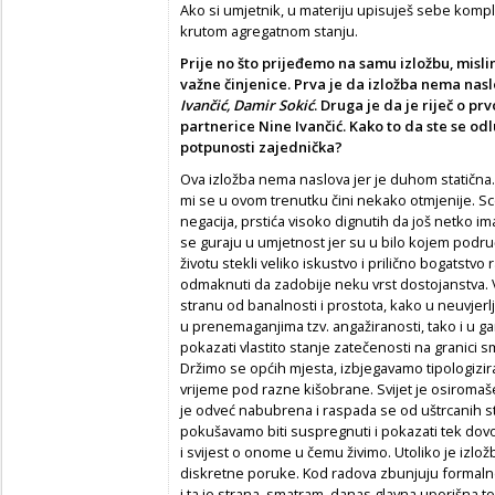
Ako si umjetnik, u materiju upisuješ sebe kompl
krutom agregatnom stanju.
Prije no što prijeđemo na samu izložbu, misli
važne činjenice. Prva je da izložba nema nas
Ivančić, Damir Sokić
. Druga je da je riječ o pr
partnerice Nine Ivančić. Kako to da ste se odlu
potpunosti zajednička?
Ova izložba nema naslova jer je duhom statična. 
mi se u ovom trenutku čini nekako otmjenije. S
negacija, prstića visoko dignutih da još netko im
se guraju u umjetnost jer su u bilo kojem podru
životu stekli veliko iskustvo i prilično bogatstvo 
odmaknuti da zadobije neku vrst dostojanstva.
stranu od banalnosti i prostota, kako u neuvj
u prenemaganjima tzv. angažiranosti, tako i u ganu
pokazati vlastito stanje zatečenosti na granici s
Držimo se općih mjesta, izbjegavamo tipologizira
vrijeme pod razne kišobrane. Svijet je osiromaše
je odveć nabubrena i raspada se od uštrcanih st
pokušavamo biti suspregnuti i pokazati tek dov
i svijest o onome u čemu živimo. Utoliko je izlo
diskretne poruke. Kod radova zbunjuju formalne ra
i ta je strana, smatram, danas glavna uporišna t