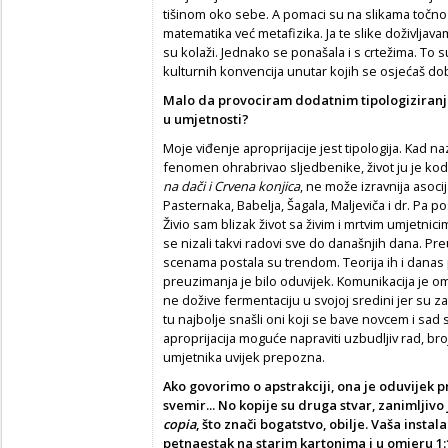
tišinom oko sebe. A pomaci su na slikama točno t
matematika već metafizika. Ja te slike doživljav
su kolaži. Jednako se ponašala i s crtežima. To 
kulturnih konvencija unutar kojih se osjećaš dob
Malo da provociram dodatnim tipologiziranje
u umjetnosti?
Moje viđenje aproprijacije jest tipologija. Kad naz
fenomen ohrabrivao sljedbenike, život ju je ko
na dači i Crvena konjica
, ne može izravnija asocija
Pasternaka, Babelja, Šagala, Maljeviča i dr. Pa 
Živio sam blizak život sa živim i mrtvim umjetnic
se nizali takvi radovi sve do današnjih dana. P
scenama postala su trendom. Teorija ih i danas p
preuzimanja je bilo oduvijek. Komunikacija je o
ne dožive fermentaciju u svojoj sredini jer su z
tu najbolje snašli oni koji se bave novcem i sad 
aproprijacija moguće napraviti uzbudljiv rad, b
umjetnika uvijek prepozna.
Ako govorimo o apstrakciji, ona je oduvijek 
svemir... No kopije su druga stvar, zanimljivo 
copia
, što znači bogatstvo, obilje. Vaša instal
petnaestak na starim kartonima i u omjeru 1:1 