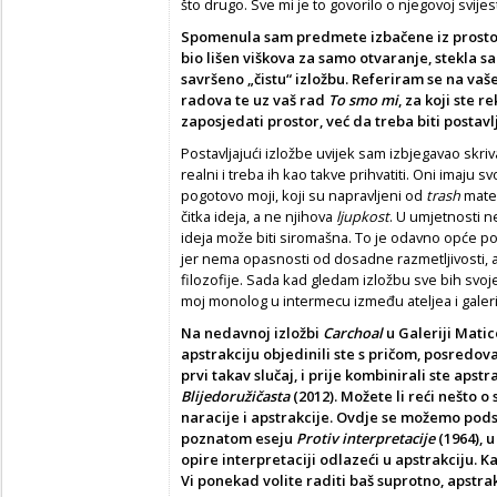
što drugo. Sve mi je to govorilo o njegovoj svijesti 
Spomenula sam predmete izbačene iz prostora
bio lišen viškova za samo otvaranje, stekla s
savršeno „čistu“ izložbu. Referiram se na vaše
radova te uz vaš rad
To smo mi
,
za koji ste r
zaposjedati prostor, već da treba biti postav
Postavljajući izložbe uvijek sam izbjegavao skri
realni i treba ih kao takve prihvatiti. Oni imaju s
pogotovo moji, koji su napravljeni od
trash
mater
čitka ideja, a ne njihova
ljupkost
. U umjetnosti n
ideja može biti siromašna. To je odavno opće poz
jer nema opasnosti od dosadne razmetljivosti, 
filozofije. Sada kad gledam izložbu sve bih svoje
moj monolog u intermecu između ateljea i galeri
Na nedavnoj izložbi
Carchoal
u Galeriji Mati
apstrakciju objedinili ste s pričom, posredov
prvi takav slučaj, i prije kombinirali ste apstr
Blijedoružičasta
(2012). Možete li reći nešto 
naracije i apstrakcije. Ovdje se možemo podsj
poznatom eseju
Protiv interpretacije
(1964), 
opire interpretaciji odlazeći u apstrakciju. 
Vi ponekad volite raditi baš suprotno, apstrakc