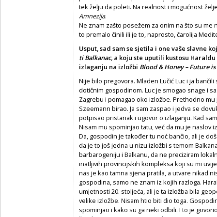
tek želju da poleti. Na realnost i mogućnost želje
Amnezija
.
Ne znam zašto posežem za onim na što su me na
to premalo činili ili je to, naprosto, čarolija Medi
Usput, sad sam se sjetila i one vaše slavne k
ti Balkanac,
a koju ste uputili kustosu Harald
izlaganju na izložbi
Blood & Honey – Future is 
Nije bilo pregovora. Mladen Lučić Luc i ja bančil
dotičnim gospodinom. Luc je smogao snage i sas
Zagrebu i pomagao oko izložbe. Prethodno mu je
Szeemann birao. Ja sam zaspao i jedva se dov
potpisao pristanak i ugovor o izlaganju. Kad sam
Nisam mu spominjao tatu, već da mu je naslov iz
Da, gospodin je također tu noć bančio, ali je do
da je to još jedna u nizu izložbi s temom Balkan
barbarogeniju i Balkanu, da ne preciziram loka
inatljivih provincijskih kompleksa koji su mi uvije
nas je kao tamna sjena pratila, a utvare nikad nis
gospodina, samo ne znam iz kojih razloga. Hara
umjetnosti 20. stoljeća, ali je ta izložba bila g
velike izložbe. Nisam htio biti dio toga. Gospodin
spominjao i kako su ga neki odbili. I to je gov