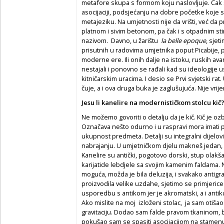
metafore skupa s formom koju naslovljuje. Čak s
asocijaciji, podsjećanju na dobre početke koje sm
metajeziku. Na umjetnosti nije da vrišti, već da
platnom i sivim betonom, pa čak i s otpadnim st
nazivom. Davno, u žarištu
la belle epoque
, sjet
prisutnih u radovima umjetnika poput Picabije,
moderne ere. Ili onih dalje na istoku, ruskih av
nestajali i ponovno se rađali kad su ideologije 
kitničarskim uracima. I desio se Prvi svjetski ra
čuje, a i ova druga buka je zaglušujuća. Nije vri
Jesu li kanelire na modernističkom stolcu kič
Ne možemo govoriti o detalju da je kič. Kič je ozbilj
Označava nešto odurno i u raspravi mora imati pr
ukupnost predmeta. Detalji su integralni dijelov
nabrajanju. U umjetničkom djelu makneš jedan, na
Kanelire su antički, pogotovo dorski, stup olakš
karijatide lebdjele sa svojim kamenim faldama. Ni
moguća, možda je bila deluzija, i svakako antigra
proizvodila velike uzdahe, sjetimo se primjeric
usporedbu s antikom jer je akromatski, a i anti
Ako mislite na moj izloženi stolac, ja sam otiš
gravitaciju. Dodao sam falde pravom tkaninom,
pokušao sam se spasiti asocijacijom na stamenu