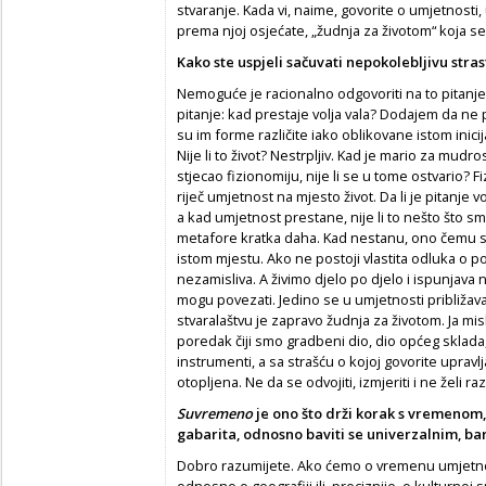
stvaranje. Kada vi, naime, govorite o umjetnosti,
prema njoj osjećate, „žudnja za životom“ koja se
Kako ste uspjeli sačuvati nepokolebljivu stras
Nemoguće je racionalno odgovoriti na to pitanje.
pitanje: kad prestaje volja vala? Dodajem da ne 
su im forme različite iako oblikovane istom inicij
Nije li to život? Nestrpljiv. Kad je mario za mudrost
stjecao fizionomiju, nije li se u tome ostvario
riječ umjetnost na mjesto život. Da li je pitanje 
a kad umjetnost prestane, nije li to nešto što
metafore kratka daha. Kad nestanu, ono čemu su se
istom mjestu. Ako ne postoji vlastita odluka o 
nezamisliva. A živimo djelo po djelo i ispunjava
mogu povezati. Jedino se u umjetnosti približav
stvaralaštvu je zapravo žudnja za životom. Ja mis
poredak čiji smo gradbeni dio, dio općeg sklada, 
instrumenti, a sa strašću o kojoj govorite upravl
otopljena. Ne da se odvojiti, izmjeriti i ne želi ra
Suvremeno
je ono što drži korak s vremenom, 
gabarita, odnosno baviti se univerzalnim, b
Dobro razumijete. Ako ćemo o vremenu umjetnosti
odnosno o geografiji ili, preciznije, o kulturno