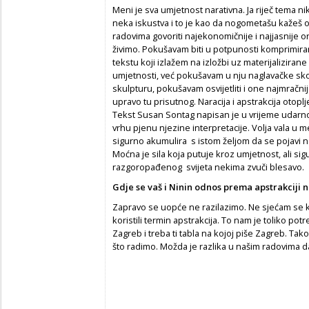
Meni je sva umjetnost narativna. Ja riječ tema n
neka iskustva i to je kao da nogometašu kažeš o
radovima govoriti najekonomičnije i najjasnije o
živimo. Pokušavam biti u potpunosti komprimiran
tekstu koji izlažem na izložbi uz materijalizira
umjetnosti, već pokušavam u nju naglavačke skoči
skulpturu, pokušavam osvijetliti i one najmračni
upravo tu prisutnog. Naracija i apstrakcija otoplje
Tekst Susan Sontag napisan je u vrijeme udarnog
vrhu pjenu njezine interpretacije. Volja vala u
sigurno akumulira s istom željom da se pojavi n
Moćna je sila koja putuje kroz umjetnost, ali s
razgoropađenog svijeta nekima zvuči blesavo.
Gdje se vaš i Ninin odnos prema apstrakciji n
Zapravo se uopće ne razilazimo. Ne sjećam se ka
koristili termin apstrakcija. To nam je toliko p
Zagreb i treba ti tabla na kojoj piše Zagreb. 
što radimo. Možda je razlika u našim radovima da N