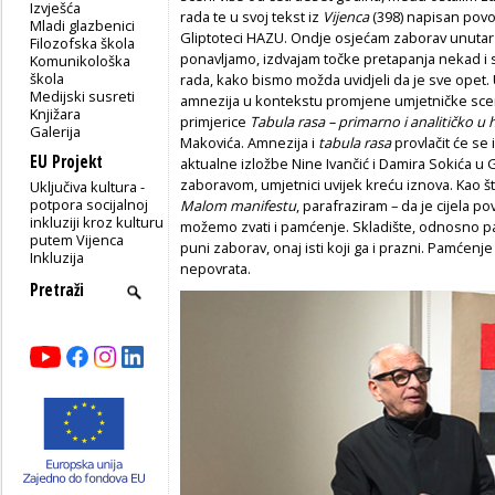
Izvješća
rada te u svoj tekst iz
Vijenca
(398) napisan pov
Mladi glazbenici
Gliptoteci HAZU. Ondje osjećam zaborav unutar k
Filozofska škola
ponavljamo, izdvajam točke pretapanja nekad i 
Komunikološka
škola
rada, kako bismo možda uvidjeli da je sve opet.
Medijski susreti
amnezija u kontekstu promjene umjetničke sce
Knjižara
primjerice
Tabula rasa – primarno i analitičko u
Galerija
Makovića. Amnezija i
tabula rasa
provlačit će se
EU Projekt
aktualne izložbe Nine Ivančić i Damira Sokića u G
zaboravom, umjetnici uvijek kreću iznova. Kao š
Uključiva kultura -
potpora socijalnoj
Malom manifestu
, parafraziram – da je cijela p
inkluziji kroz kulturu
možemo zvati i pamćenje. Skladište, odnosno pa
putem Vijenca
puni zaborav, onaj isti koji ga i prazni. Pamćenje
Inkluzija
nepovrata.