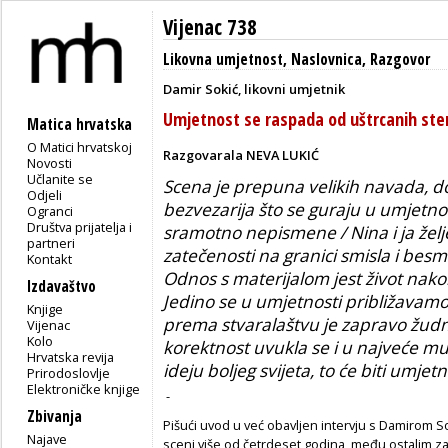
Vijenac 738
Likovna umjetnost
,
Naslovnica
,
Razgovor
Damir Sokić, likovni umjetnik
Umjetnost se raspada od uštrcanih ste
Matica hrvatska
O Matici hrvatskoj
Razgovarala NEVA LUKIĆ
Novosti
Učlanite se
Scena je prepuna velikih navada, do
Odjeli
bezvezarija što se guraju u umjetno
Ogranci
Društva prijatelja i
sramotno nepismene / Nina i ja želje
partneri
zatečenosti na granici smisla i besm
Kontakt
Odnos s materijalom jest život nakon
Izdavaštvo
Jedino se u umjetnosti približavamo
Knjige
prema stvaralaštvu je zapravo žudnj
Vijenac
Kolo
korektnost uvukla se i u najveće m
Hrvatska revija
ideju boljeg svijeta, to će biti umjet
Prirodoslovlje
Elektroničke knjige
-
Zbivanja
Pišući uvod u već obavljen intervju s Damirom 
Najave
sceni više od četrdeset godina, među ostalim z