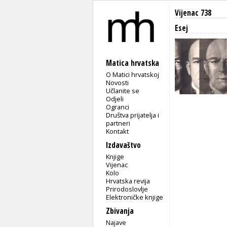
Vijenac 738
Esej
Matica hrvatska
O Matici hrvatskoj
Novosti
Učlanite se
Odjeli
Ogranci
Društva prijatelja i
partneri
Kontakt
Izdavaštvo
Knjige
Vijenac
Kolo
Hrvatska revija
Prirodoslovlje
Elektroničke knjige
Zbivanja
Najave