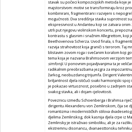
stavak su počeci kompozicijskih metoda koje je
majstorstvom: motivi se transformiraju kroz pro
kombinirani, fragmentirani i razvijeni s nepogr
mogućnosti. Dva središnja stavka suprotnost su 
ekspresivnost u Andanteu koji se zatvara onim z
utrli put njegovu violinskom koncertu, prepozna
kontrastu s glasnim i snažnim Allegrettom, koji 
Beethovenova Scherza. Uvod finala, s fragmentima
razvija strahovitost koja graniči s terorom. Taj
blistavim zovom roga i svečanim koralom koji go
tema koja je nazvana Brahmsovom verzijom t
simfoniji
. U ponovnim pojavljivanjima ta je velič
radikalnim preobrazbama jezgra za impozantnu 
žarkog, neobuzdanog trijumfa. Dirigent Valentin 
briljantnost djela ističući svaki harmonijski spo
je pokazao virtuoznost, posebno u zadnjem stavku,
svakog stavka, ali i dojam cjelovitosti.
Poveznicu između Schoenberga i Brahmsa riječko 
dirigentu Alexanderu von Zemlinskom, čija se 
romantizma i modernističkih stilova dvadesetog s
djelima Zemlinskog, dok kasnija djela crpe iz M
Zemlinsky je istraživao simboliku, ali je za raz
ekstremnu disonancu, dvanaesttonsku tehniku ​​