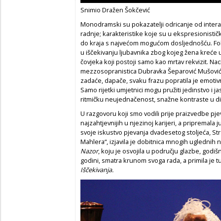
Snimio Dražen Šokčević
Monodramski su pokazatelji odricanje od interak
radnje; karakteristike koje su u ekspresionist
do kraja s najvećom mogućom dosljednošću. Foku
u iščekivanju ljubavnika zbog kojeg žena kreće u
čovjeka koji postoji samo kao mrtav rekvizit. Na
mezzosopranistica Dubravka Šeparović Mušović 
zadaće, dapače, svaku frazu popratila je emoti
Samo rijetki umjetnici mogu pružiti jedinstvo i 
ritmičku neujednačenost, snažne kontraste u di
U razgovoru koji smo vodili prije praizvedbe pjev
najzahtjevnijih u njezinoj karijeri, a pripremala
svoje iskustvo pjevanja dvadesetog stoljeća, S
Mahlera“, izjavila je dobitnica mnogih uglednih
Nazor
,
koju je osvojila u području glazbe, godi
godini, smatra krunom svoga rada, a primila je t
Iščekivanja.