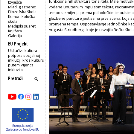
funkcionalnih struktura tonaliteta. Male motivs
Izvješća
Mladi glazbenici
vođene unutarnjim impulsom teksta; recitativni
Filozofska škola
tempo se mijenja prema psihološkim impulsima 
Komunikološka
glazbene partiture jest sama prva scena, koja s
škola
promjena tempa. Uspostavljanje jednočinke kao
Medijski susreti
Augusta Strindberga koje je usvojila Bečka škola
Knjižara
Galerija
EU Projekt
Uključiva kultura -
potpora socijalnoj
inkluziji kroz kulturu
putem Vijenca
Inkluzija