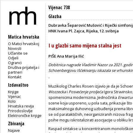
Vijenac 738
Glazba
Dubravka Šeparović Mušović i Riječki simfonij
HNK Ivana Pl. Zajca, Rijeka, 12. svibnja
Matica hrvatska
O Matici hrvatskoj
I u glazbi samo mijena stalna jest
Novosti
Učlanite se
PIŠE Ana Marija Ilić
Odjeli
Ogranci
Dobitnica nagrade Vladimir Nazor za 2021. god
Društva prijatelja i
Schoenbergovu Išćekivanju iskazala se vrhuns
partneri
Kontakt
-
Izdavaštvo
Muzikolog Charles Rosen izjavio je da je Scho
Knjige
Wozzecka
i
Posvećenje proljeća
Igora Stravinsk
Vijenac
spomenicima modernizma. Jednočinka
Erwartu
Kolo
scene koja usporeno, u pola sata, prikazuje š
Hrvatska revija
maksimalnoga duhovnog uzbuđenja prema libret
Prirodoslovlje
se od parataktičnih, neorganiziranih nizova fra
Elektroničke knjige
psihe mogu iskristalizirati asocijacije u obliku l
Zbivanja
Raspad sintakse u koncentriranom monološkom
Najave