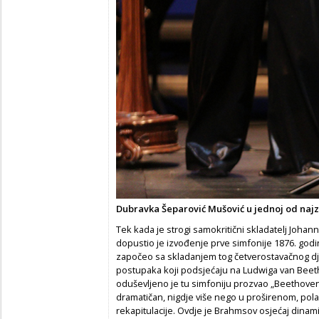
Dubravka Šeparović Mušović u jednoj od najza
Tek kada je strogi samokritični skladatelj Joha
dopustio je izvođenje prve simfonije 1876. godi
započeo sa skladanjem tog četverostavačnog dj
postupaka koji podsjećaju na Ludwiga van Beet
oduševljeno je tu simfoniju prozvao „Beethoveno
dramatičan, nigdje više nego u proširenom, pol
rekapitulacije. Ovdje je Brahmsov osjećaj dinamič