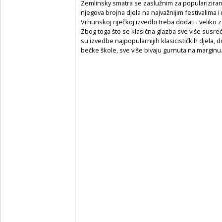
Zemlinsky smatra se zaslužnim za populariziran
njegova brojna djela na najvažnijim festivalima
Vrhunskoj riječkoj izvedbi treba dodati i velik
Zbog toga što se klasična glazba sve više susre
su izvedbe najpopularnijih klasicističkih djela, 
bečke škole, sve više bivaju gurnuta na marginu