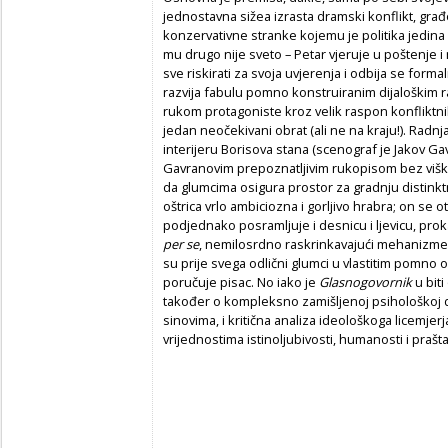
jednostavna sižea izrasta dramski konflikt, građ
konzervativne stranke kojemu je politika jedina rel
mu drugo nije sveto – Petar vjeruje u poštenje i
sve riskirati za svoja uvjerenja i odbija se forma
razvija fabulu pomno konstruiranim dijaloškim
rukom protagoniste kroz velik raspon konfliktnih s
jedan neočekivani obrat (ali ne na kraju!). Radnja
interijeru Borisova stana (scenograf je Jakov G
Gavranovim prepoznatljivim rukopisom bez višk
da glumcima osigura prostor za gradnju distinktn
oštrica vrlo ambiciozna i gorljivo hrabra; on se 
podjednako posramljuje i desnicu i ljevicu, prok
per se
,
nemilosrdno raskrinkavajući mehanizme s
su prije svega odlični glumci u vlastitim pomno 
poručuje pisac. No iako je
Glasnogovornik
u biti
također o kompleksno zamišljenoj psihološkoj dr
sinovima, i kritična analiza ideološkoga licemjer
vrijednostima istinoljubivosti, humanosti i prašta