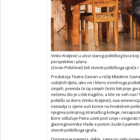
Vinko Kraljević u ulozi starog političkog lisca k
perspektive i plana
(Zoran Pribičević) želi stvoriti političkoga igra
Produkcija Teatra Gavran u režiji Mladene Gavr
ozbiljnih
djela, iako ne i lišeno ironičnoga podte
smijeh, premda će taj smijeh često biti prije gor
nečemu što je u biti tragično, a tiče se svih nas
politički as Boris (Vinko Kraljević), siva eminenc
nastavlja iz sjene vući konce na hrvatskom politi
njegova pokojnog stranačkog kolege, nezaposle
Boris odlučuje Petra uzeti pod svoje i osigurati
glasnogovornika Vlade a potom, bude li pamet
stvoriti političkoga igrača.
Osnovna je premisa, dakle, sama po sebi svojevr