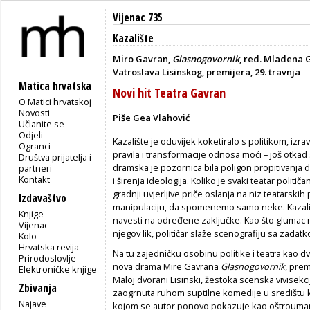
Vijenac 735
Kazalište
Miro Gavran,
Glasnogovornik
, red. Mladena 
Vatroslava Lisinskog, premijera, 29. travnja
Matica hrvatska
Novi hit Teatra Gavran
O Matici hrvatskoj
Novosti
Piše Gea Vlahović
Učlanite se
Odjeli
Kazalište je oduvijek koketiralo s politikom, izra
Ogranci
pravila i transformacije odnosa moći – još otkad su
Društva prijatelja i
dramska je pozornica bila poligon propitivanja 
partneri
Kontakt
i širenja ideologija. Koliko je svaki teatar političa
gradnji uvjerljive priče oslanja na niz teatarsk
Izdavaštvo
manipulaciju, da spomenemo samo neke. Kazalište 
Knjige
navesti na određene zaključke. Kao što glumac m
Vijenac
njegov lik, političar slaže scenografiju sa zadatk
Kolo
Hrvatska revija
Na tu zajedničku osobinu politike i teatra kao dva
Prirodoslovlje
nova drama Mire Gavrana
Glasnogovornik
, prem
Elektroničke knjige
Maloj dvorani Lisinski, žestoka scenska vivisekc
Zbivanja
zaogrnuta ruhom suptilne komedije u središtu k
Najave
kojom se autor ponovo pokazuje kao oštrouman 