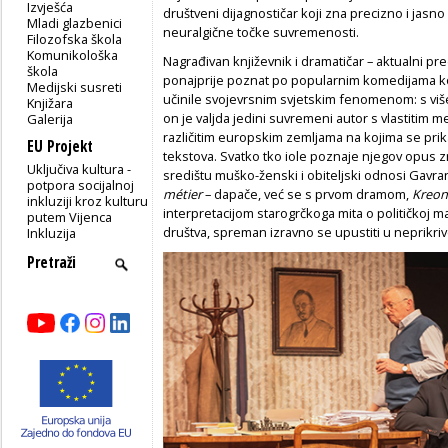
Izvješća
društveni dijagnostičar koji zna precizno i jasno
Mladi glazbenici
neuralgične točke suvremenosti.
Filozofska škola
Komunikološka
Nagrađivan književnik i dramatičar – aktualni pr
škola
ponajprije poznat po popularnim komedijama ko
Medijski susreti
učinile svojevrsnim svjetskim fenomenom: s više 
Knjižara
on je valjda jedini suvremeni autor s vlastitim
Galerija
različitim europskim zemljama na kojima se prik
EU Projekt
tekstova. Svatko tko iole poznaje njegov opus 
Uključiva kultura -
središtu muško-ženski i obiteljski odnosi Gavrano
potpora socijalnoj
métier
– dapače, već se s prvom dramom,
Kreo
inkluziji kroz kulturu
interpretacijom starogrčkoga mita o političkoj man
putem Vijenca
društva, spreman izravno se upustiti u neprikr
Inkluzija