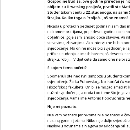
Gospodine Budiša, ove godine priređen je niz
obljetnicu Hrvatskog proljeća, pratili ste Mati
Studentskom centru 22. studenoga, na samu 5
štrajka. Koliko toga o Proljeću još ne znamo?
Nikada u proteklih pedeset godina nisam dao in
na komemoracijama, prije deset godina na simpo
obljetnice, gdje sam iznosio opće stavove. Ali 
stavovima, zbivanjima. Ako intervju ne bi bio pon
svjedočenje. No on ne može biti svjedočenje. I
priča sa suđenja, a ima ih barem još desetak sa
štrajku, robiji… Vidjet ćete da samo one ne bi sta
S kojom ćemo početi?
Spomenuli ste nedavni simpozij u Studentskom 
svjedočenju Žarka Puhovskog. No ispričat ću va
Filozofskog fakulteta. On bi se mogao smatrat
dužini svjedočenja, a onda i po tome što je gov
svjedočenja. Vama ime Antonio Popović ništa ne
Nije mi poznato.
Nije vam poznato jer nikome nije poznato! A čovj
nas, najgorim riječima. Nitko nije dulje svjedočio
Naslovi u novinama s njegova svjedočenja bili su: