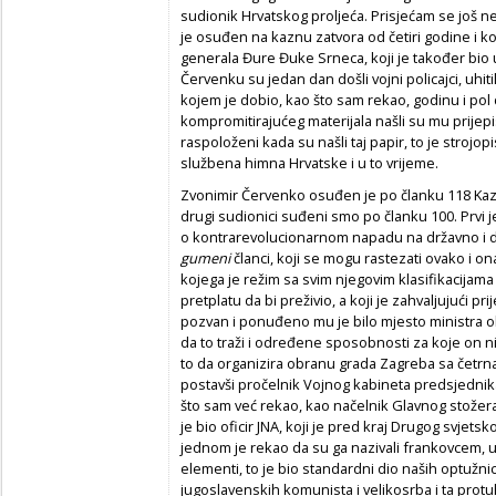
sudionik Hrvatskog proljeća. Prisjećam se još ne
je osuđen na kaznu zatvora od četiri godine i ko
generala Đure Đuke Srneca, koji je također bio 
Červenku su jedan dan došli vojni policajci, uhiti
kojem je dobio, kao što sam rekao, godinu i pol
kompromitirajućeg materijala našli su mu prijepis
raspoloženi kada su našli taj papir, to je strojo
službena himna Hrvatske i u to vrijeme.
Zvonimir Červenko osuđen je po članku 118 Kaz
drugi sudionici suđeni smo po članku 100. Prvi j
o kontrarevolucionarnom napadu na državno i 
gumeni
članci, koji se mogu rastezati ovako i o
kojega je režim sa svim njegovim klasifikacijama
pretplatu da bi preživio, a koji je zahvaljujući 
pozvan i ponuđeno mu je bilo mjesto ministra o
da to traži i određene sposobnosti za koje on nij
to da organizira obranu grada Zagreba sa četrn
postavši pročelnik Vojnog kabineta predsjednika
što sam već rekao, kao načelnik Glavnog stožera
je bio oficir JNA, koji je pred kraj Drugog svjetsk
jednom je rekao da su ga nazivali frankovcem, u
elementi, to je bio standardni dio naših optužnic
jugoslavenskih komunista i velikosrba i ta protu