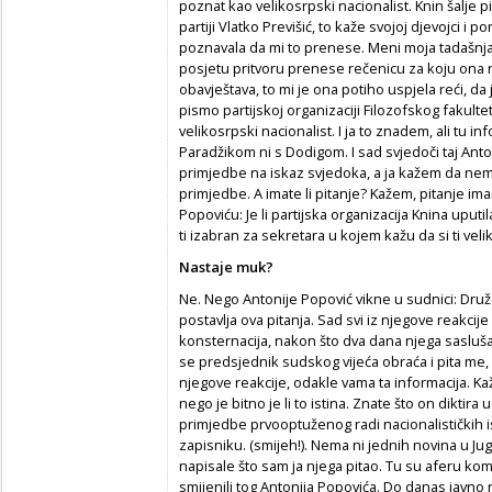
poznat kao velikosrpski nacionalist. Knin šalje pi
partiji Vlatko Previšić, to kaže svojoj djevojci i 
poznavala da mi to prenese. Meni moja tadašnja
posjetu pritvoru prenese rečenicu za koju ona ni
obavještava, to mi je ona potiho uspjela reći, da 
pismo partijskoj organizaciji Filozofskog fakul
velikosrpski nacionalist. I ja to znadem, ali tu in
Paradžikom ni s Dodigom. I sad svjedoči taj Anto
primjedbe na iskaz svjedoka, a ja kažem da ne
primjedbe. A imate li pitanje? Kažem, pitanje ima
Popoviću: Je li partijska organizacija Knina uput
ti izabran za sekretara u kojem kažu da si ti vel
Nastaje muk?
Ne. Nego Antonije Popović vikne u sudnici: Dru
postavlja ova pitanja. Sad svi iz njegove reakcije
konsternacija, nakon što dva dana njega saslušav
se predsjednik sudskog vijeća obraća i pita me, 
njegove reakcije, odakle vama ta informacija. Ka
nego je bitno je li to istina. Znate što on diktira
primjedbe prvooptuženog radi nacionalističkih is
zapisniku. (smijeh!). Nema ni jednih novina u Jug
napisale što sam ja njega pitao. Tu su aferu komun
smijenili tog Antonija Popovića. Do danas javno 