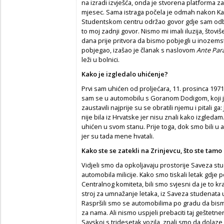
na izradi izvješća, onda je stvorena platforma za p
mjesec. Sama istraga počela je odmah nakon Kar
Studentskom centru održao govor gdje sam odba
to moj zadnji govor. Nismo mi imali iluzija, štov
dana prije pritvora da bismo pobjegli u inozemst
pobjegao, izašao je članak s naslovom
Ante Para
leži u bolnici.
Kako je izgledalo uhićenje?
Prvi sam uhićen od proljećara, 11. prosinca 1971
sam se u automobilu s Goranom Dodigom, koji je 
zaustavili najprije su se obratili njemu i pitali ga:
nije bila iz Hrvatske jer nisu znali kako izgledam
uhićen u svom stanu. Prije toga, dok smo bili u aut
jer su tada mene hvatali.
Kako ste se zatekli na Zrinjevcu, što ste tamo 
Vidjeli smo da opkoljavaju prostorije Saveza stud
automobila milicije. Kako smo tiskali letak gdj
Centralnog komiteta, bili smo svjesni da je to kr
stroj za umnažanje letaka, iz Saveza studenata 
Raspršili smo se automobilima po gradu da bismo o
za nama. Ali nismo uspjeli prebaciti taj geštetne
Savskoj s tridesetak vozila, znali smo da dolaze 