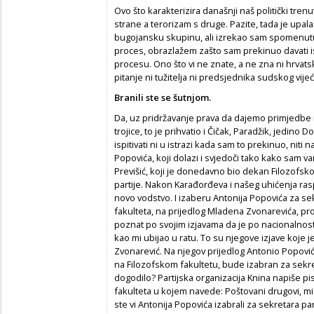
Ovo što karakterizira današnji naš politički tren
strane a terorizam s druge. Pazite, tada je up
bugojansku skupinu, ali izrekao sam spomenutu
proces, obrazlažem zašto sam prekinuo davati is
procesu. Ono što vi ne znate, a ne zna ni hrvats
pitanje ni tužitelja ni predsjednika sudskog vijeć
Branili ste se šutnjom.
Da, uz pridržavanje prava da dajemo primjedbe 
trojice, to je prihvatio i Čičak, Paradžik, jedino
ispitivati ni u istrazi kada sam to prekinuo, niti
Popovića, koji dolazi i svjedoči tako kako sam v
Previšić, koji je donedavno bio dekan Filozofskog
partije. Nakon Karađorđeva i našeg uhićenja raspu
novo vodstvo. I izaberu Antonija Popovića za sek
fakulteta, na prijedlog Mladena Zvonarevića, pro
poznat po svojim izjavama da je po nacionalnos
kao mi ubijao u ratu. To su njegove izjave koje 
Zvonarević. Na njegov prijedlog Antonio Popović
na Filozofskom fakultetu, bude izabran za sekret
dogodilo? Partijska organizacija Knina napiše pis
fakulteta u kojem navede: Poštovani drugovi, 
ste vi Antonija Popovića izabrali za sekretara par