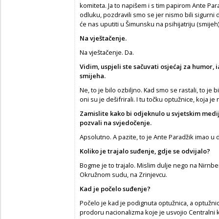
komiteta. Ja to napišem i s tim papirom Ante Par
odluku, pozdravili smo se jer nismo bili sigurni d
će nas uputiti u Šimunsku na psihijatriju (smijeh)
Na vještačenje.
Na vještačenje. Da.
Vidim, uspjeli ste sačuvati osjećaj za humor, 
smijeha.
Ne, to je bilo ozbiljno. Kad smo se rastali, to je b
oni su je dešifrirali. I tu točku optužnice, koja 
Zamislite kako bi odjeknulo u svjetskim medi
pozvali na svjedočenje.
Apsolutno. A pazite, to je Ante Paradžik imao u 
Koliko je trajalo suđenje, gdje se odvijalo?
Bogme je to trajalo. Mislim dulje nego na Nirn
Okružnom sudu, na Zrinjevcu.
Kad je počelo suđenje?
Počelo je kad je podignuta optužnica, a optužni
prodoru nacionalizma koje je usvojio Centralni ko