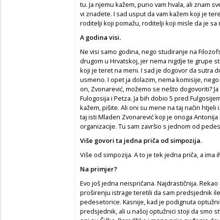
tu. Ja njemu kažem, puno vam hvala, ali znam sv
vi znadete. I sad usput da vam kažem koji je tere
roditelji koji pomažu, roditelji koji misle da je 
A godina visi.
Ne visi samo godina, nego studiranje na Filozof
drugom u Hrvatskoj, jer nema nigdje te grupe stu
koji je teret na meni. I sad je dogovor da sutra do
usmeno. I opet ja dolazim, nema komisije, nego
on, Zvonarević, možemo se nešto dogovoriti? J
Fulogosija i Petza. Ja bih dobio 5 pred Fulgosijem 
kažem, pišite. Ali oni su mene na taj način htjeli i
taj isti Mladen Zvonarević koji je onoga Antonij
organizacije. Tu sam završio s jednom od pedeset
Više govori ta jedna priča od simpozija.
Više od simpozija. A to je tek jedna priča, a ima i
Na primjer?
Evo još jedna neispričana. Najdrastičnija. Rek
proširenju istrage teretili da sam predsjednik 
pedesetorice. Kasnije, kad je podignuta optužnic
predsjednik, ali u našoj optužnici stoji da smo stv