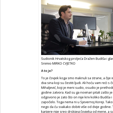
Sudionik Hrvatskog proljeća Dražen Budiša i gla
Snimio MIRKO CVJETKO
A to je?
To je čovjek koga smo maknuli sa strane, a čij
dva sina koji su čestiti ljudi. Ali hoću vam reći s
Mihaljević, koji je meni sudio, osudio je pretho
godine zatvora. Kad su ga novinari pitali zašto j
odgovorio je zato što on nije kriv koliko Budiša i
započelo. Toga nema ni u Sjevernoj Koreji. Tak
nego da ću svakako dobiti više od dvije godine.
karijere nije sreo drskijeg čovjeka od mene, a s