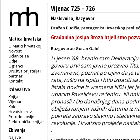
Vijenac 725 - 726
Naslovnica
,
Razgovor
Dražen Budiša, protagonist Hrvatskog proljeć
Građanina Josipa Broza htjeli smo pozv
Matica hrvatska
O Matici hrvatskoj
Razgovarao Goran Galić
Novosti
Učlanite se
U jesen ’68. branio sam Deklaraciju 
Odjeli
govoru prvi sam javno prozvao Tita
Ogranci
Društva prijatelja i
Zvonarević, poznat po izjavi da je t
partneri
rata, rušio na ispitu i htio izbaciti s
Kontakt
listala novine iz vremena NDH jer je
Izdavaštvo
ubacim Pavelićevu rečenicu. Ni nak
Knjige
pronašli / Do današnjeg dana pod
Vijenac
Kolo
obilježavanjem važnih datuma iz naš
Hrvatska revija
pokreta zapravo slavimo i stečevin
Prirodoslovlje
Elektroničke knjige
revolucije. Hrvatsko proljeće nastal
Zbivanja
-
Najave
S Draženom Budišom, jednim od protagonista H