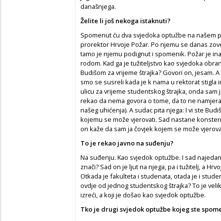
današnjega.
Želite li još nekoga istaknuti?
Spomenut ću dva svjedoka optužbe na našem pr
prorektor Hrvoje Požar. Po njemu se danas zove e
tamo je njemu podignut i spomenik. Požar je ina
rodom. Kad ga je tužiteljstvo kao svjedoka obrane
Budišom za vrijeme štrajka? Govori on, jesam. A 
smo se susreli kada je k nama u rektorat stigla i
ulicu za vrijeme studentskog štrajka, onda sam 
rekao da nema govora o tome, da to ne namjerava
našeg uhićenja). A sudac pita njega: I vi ste Budi
kojemu se može vjerovati. Sad nastane konsterna
on kaže da sam ja čovjek kojem se može vjerovat
To je rekao javno na suđenju?
Na suđenju. Kao svjedok optužbe. I sad na­jedan
znači? Sad on je ljut na njega, pa i tužitelj, a Hrv
Otkada je fakulteta i studenata, otada je i studen
ovdje od jednog studentskog štrajka? To je veliki
izreći, a koji je došao kao svjedok optužbe.
Tko je drugi svjedok optužbe kojeg ste spom