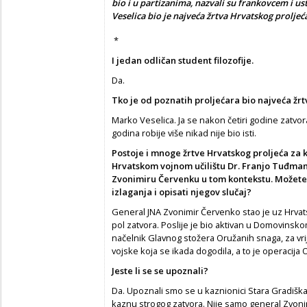
bio i u partizanima, nazvali su frankovcem i us
Veselica bio je najveća žrtva Hrvatskog proljeć
*
I jedan odličan student filozofije.
Da.
Tko je od poznatih proljećara bio najveća žr
Marko Veselica. Ja se nakon četiri godine zatv
godina robije više nikad nije bio isti.
Postoje i mnoge žrtve Hrvatskog proljeća za k
Hrvatskom vojnom učilištu Dr. Franjo Tuđman 
Zvonimiru Červenku u tom kontekstu. Možete l
izlaganja i opisati njegov slučaj?
General JNA Zvonimir Červenko stao je uz Hrvats
pol zatvora. Poslije je bio aktivan u Domovinskom
načelnik Glavnog stožera Oružanih snaga, za vr
vojske koja se ikada dogodila, a to je operacija O
Jeste li se se upoznali?
Da. Upoznali smo se u kaznionici Stara Gradiška
kaznu strogog zatvora. Nije samo general Zvonim