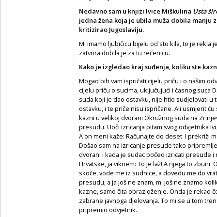
Nedavno sam u knjizi Ivice Miškulina
Usta ši
jedna žena koja je ubila muža dobila manju z
kritizirao Jugoslaviju.
Mi imamo ljubičicu bijelu od sto kila, to je rekl
zatvora dobila je za tu rečenicu.
Kako je izgledao kraj suđenja, koliku ste kazn
Mogao bih vam ispričati cijelu priču i o našim od
cijelu priču o sucima, uključujući i časnog suc
suda koji je dao ostavku, nije htio sudjelovati u
ostavku, i te priče nisu ispričane. Ali usmjerit ću
kazni u velikoj dvorani Okružnog suda na Zrinjev
presudu. Uoči izricanja pitam svog odvjetnika Ivu
A on meni kaže: Računajte do deset. I prekriži me
Došao sam na izricanje presude tako pripremljen
dvorani i kada je sudac počeo izricati presude i 
Hrvatske, ja viknem: To je laž! A njega to zbuni.
skoče, vode me iz sudnice, a dovedu me do vrata
presudu, a ja još ne znam, mi još ne znamo kolik
kazne, samo čita obrazloženje. Onda je rekao čet
zabrane javnoga djelovanja. To mi se u tom tre
pripremio odvjetnik.