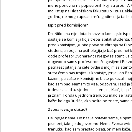
mene ponovno na popisu onih koji su prošli. A 
moj istup na Filozofskom fakultetu o Titu i Dekla
godinu, ne mogu upisati treću godinu. I ja tad s
Ispit pred komisijom?
Da. Nitko mu nije dotada sazvao komisijski ispit. 
sastaje se komisija koja treba ispitati studenta.
pred komisijom, gubite pravo studiranja na Filoz
student, a socijalna psihologija je baš predmet k
dođe profesor Zvonarević i njegov asistent Klaić
dogovorio sam s profesorom Fulgosijem i Petzom
petnaest pitanja, vi ćete ovdje s mojim asistento
sutra ćemo nas trojica iz komisije, jer je i on čl
kažem, pa zašto vi komisiji ne biste pokazali mo
kad sam pao. Nemam to više, odgovara. I sad ja či
trideset. I sad tu sjedne asistent, taj Klaić, i ja
ja znam. I onda u jednom trenutku malo se rast
kaže: kolega Budiša, ako nešto ne znate, samo pi
Zvonarević je otišao?
Da, njega nema. On nas je ostavio same, a njemu
pismeni, tako je dogovoreno. Nema Zvonarevića,
trenutku, kad sam prestao pisati, on meni kaže,