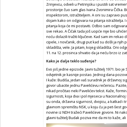
Zrinjevcu, odveli u Petrinjsku i pustili sat vrem
prostorije čuo sam glas Ivana Zvonimira Čička. 
inspektorom, istražiteljem. A oni su zapravo pust
dojam kako on odgovara na pitanja istražitelja.
pitanja koja će mi postaviti. Odbio sam odgovarat
sve rekao. A Čičak tada još uopće nije bio uhićen.
noću dolazili tražiti ključeve. Kad sam im rekao d
cipele, i novčanik, drugi put kad su došli ja njih 
skladišta, vele. Ja pitam, kojeg skladišta. Oni od
11. na 12. prosinca shvatio da ja neću brzo iz zatv
Kako je dalje teklo suđenje?
Evo još jedne epizode. Javni tužitelj 1971. bio j
odvjetnik je kasnije postao. Jednog dana pozo
I kaže: Budiša, jedan vaš suradnik je državnoj sigu
govor ubacite jednu Pavelićevu rečenicu. Pazite
nikad pročitao neki Pavelićev tekst. Kaže, formir
sigurnosti, koja dva i pol mjeseca u Nacionalnoj s
su onda, državna sigurnost, dvojicu, a katkad i tr
glavnom spremištu NSK, u koju ću ja pet-šest godi
novine iz NDH tražeći Pavelićeve govore. Ni nako
glavni tužitelj Budak poziva me da mi to kaže, ali