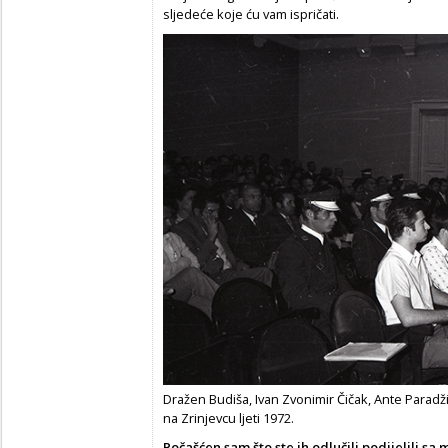
sljedeće koje ću vam ispričati.
Dražen Budiša, Ivan Zvonimir Čičak, Ante Parad
na Zrinjevcu ljeti 1972.
Počašćen sam što ste ih odlučili podijelili sa