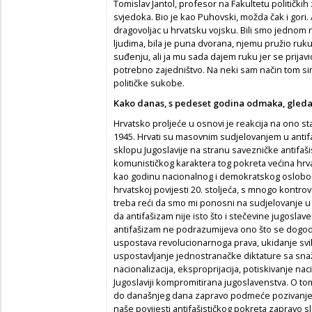
Tomislav Jantol, profesor na Fakultetu političkih
svjedoka. Bio je kao Puhovski, možda čak i gori. A
dragovoljac u hrvatsku vojsku. Bili smo jednom na
ljudima, bila je puna dvorana, njemu pružio ru
suđenju, ali ja mu sada dajem ruku jer se prijav
potrebno zajedništvo. Na neki sam način tom s
političke sukobe.
Kako danas, s pedeset godina odmaka, gledat
Hrvatsko proljeće u osnovi je reakcija na ono st
1945. Hrvati su masovnim sudjelovanjem u antifa
sklopu Jugoslavije na stranu savezničke antifašis
komunističkog karaktera tog pokreta većina hrv
kao godinu nacionalnog i demokratskog oslobo
hrvatskoj povijesti 20. stoljeća, s mnogo kontro
treba reći da smo mi ponosni na sudjelovanje u 
da antifašizam nije isto što i stečevine jugosla
antifašizam ne podrazumijeva ono što se dogodilo
uspostava revolucionarnoga prava, ukidanje svih
uspostavljanje jednostranačke diktature sa snaž
nacionalizacija, eksproprijacija, potiskivanje nac
Jugoslaviji kompromitirana jugoslavenstva. O tom
do današnjeg dana zapravo podmeće pozivanjem
naše povijesti antifašističkog pokreta zapravo sl