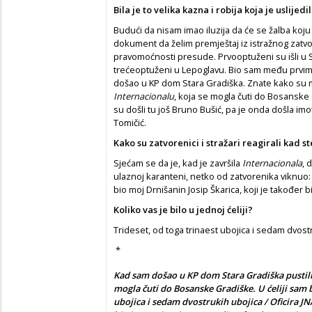
Bila je to velika kazna i robija koja je uslijed
Budući da nisam imao iluzija da će se žalba koju
dokument da želim premještaj iz istražnog zatv
pravomoćnosti presude. Prvooptuženi su išli u 
trećeoptuženi u Lepoglavu. Bio sam među prvima, 
došao u KP dom Stara Gradiška. Znate kako su m
Internacionalu
, koja se mogla čuti do Bosanske 
su došli tu još Bruno Bušić, pa je onda došla imot
Tomičić.
Kako su zatvorenici i stražari reagirali kad st
Sjećam se da je, kad je završila
Internacionala
, 
ulaznoj karanteni, netko od zatvorenika viknuo: 
bio moj Drnišanin Josip Škarica, koji je također bi
Koliko vas je bilo u jednoj ćeliji?
Trideset, od toga trinaest ubojica i sedam dvost
*
Kad sam došao u KP dom Stara Gradiška pustili
mogla čuti do Bosanske Gradiške. U ćeliji sam b
ubojica i sedam dvostrukih ubojica / Oficira J