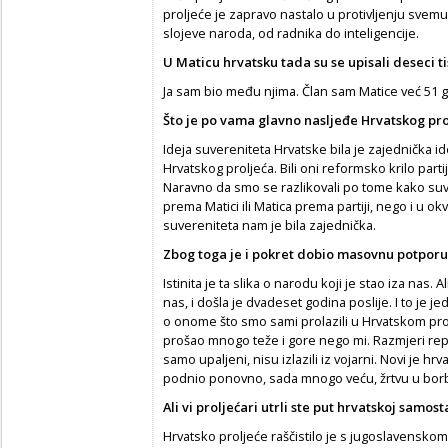
proljeće je zapravo nastalo u protivljenju svemu
slojeve naroda, od radnika do inteligencije.
U Maticu hrvatsku tada su se upisali deseci ti
Ja sam bio među njima. Član sam Matice već 51 
Što je po vama glavno nasljeđe Hrvatskog pr
Ideja suvereniteta Hrvatske bila je zajednička i
Hrvatskog proljeća. Bili oni reformsko krilo partije
Naravno da smo se razlikovali po tome kako suv
prema Matici ili Matica prema partiji, nego i u ok
suvereniteta nam je bila zajednička.
Zbog toga je i pokret dobio masovnu potporu
Istinita je ta slika o narodu koji je stao iza nas. A
nas, i došla je dvadeset godina poslije. I to je 
o onome što smo sami prolazili u Hrvatskom prolj
prošao mnogo teže i gore nego mi. Razmjeri represi
samo upaljeni, nisu izlazili iz vojarni. Novi je h
podnio ponovno, sada mnogo veću, žrtvu u borb
Ali vi proljećari utrli ste put hrvatskoj samost
Hrvatsko proljeće raščistilo je s jugoslavensko