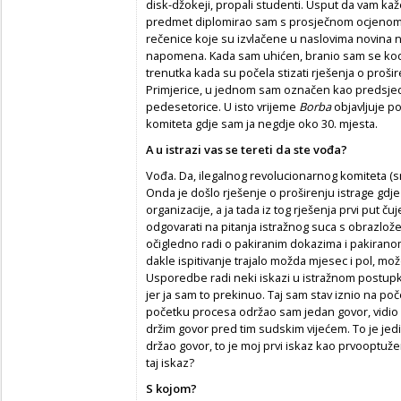
disk-džokeji, propali studenti. Usput da vam kažem
predmet diplomirao sam s prosječnom ocjenom o
rečenice koje su izvlačene u naslovima novina 
napomena. Kada sam uhićen, branio sam se kod 
trenutka kada su počela stizati rješenja o prošir
Primjerice, u jednom sam označen kao predsjed
pedesetorice. U isto vrijeme
Borba
objavljuje p
komiteta gdje sam ja negdje oko 30. mjesta.
A u istrazi vas se tereti da ste vođa?
Vođa. Da, ilegalnog revolucionarnog komiteta (smi
Onda je došlo rješenje o proširenju istrage gdj
organizacije, a ja tada iz tog rješenja prvi put č
odgovarati na pitanja istražnog suca s obrazlož
očigledno radi o pakiranim dokazima i pakirano
dakle ispitivanje trajalo možda mjesec i pol, mo
Usporedbe radi neki iskazi u istražnom postupk
jer ja sam to prekinuo. Taj sam stav iznio na po
početku procesa održao sam jedan govor, vidio s
držim govor pred tim sudskim vijećem. To je je
držao govor, to je moj prvi iskaz kao prvooptu
taj iskaz?
S kojom?