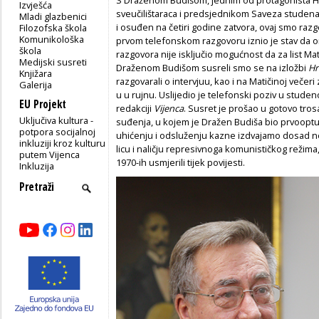
Izvješća
sveučilištaraca i predsjednikom Saveza studenat
Mladi glazbenici
i osuđen na četiri godine zatvora, ovaj smo razg
Filozofska škola
Komunikološka
prvom telefonskom razgovoru iznio je stav da on v
škola
razgovora nije isključio mogućnost da za list Ma
Medijski susreti
Draženom Budišom susreli smo se na izložbi
Hr
Knjižara
razgovarali o intervjuu, kao i na Matičinoj veče
Galerija
u u rujnu. Uslijedio je telefonski poziv u stud
EU Projekt
redakciji
Vijenca
. Susret je prošao u gotovo tr
Uključiva kultura -
suđenja, u kojem je Dražen Budiša bio prvooptu
potpora socijalnoj
uhićenju i odsluženju kazne izdvajamo dosad ne
inkluziji kroz kulturu
licu i naličju represivnoga komunističkog režima
putem Vijenca
1970-ih usmjerili tijek povijesti.
Inkluzija