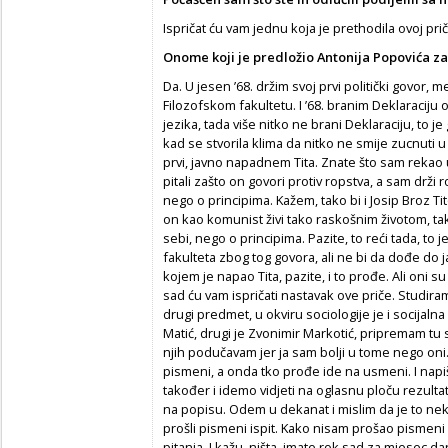
Ispričat ću vam jednu koja je prethodila ovoj pr
Onome koji je predložio Antonija Popovića z
Da. U jesen ’68. držim svoj prvi politički govor,
Filozofskom fakultetu. I ’68. branim Deklaraciju 
jezika, tada više nitko ne brani Deklaraciju, to 
kad se stvorila klima da nitko ne smije zucnuti u
prvi, javno napadnem Tita. Znate što sam rekao
pitali zašto on govori protiv ropstva, a sam drži
nego o principima. Kažem, tako bi i Josip Broz Ti
on kao komunist živi tako raskošnim životom, t
sebi, nego o principima. Pazite, to reći tada, to j
fakulteta zbog tog govora, ali ne bi da dođe do 
kojem je napao Tita, pazite, i to prođe. Ali oni su
sad ću vam ispričati nastavak ove priče. Studiram f
drugi predmet, u okviru sociologije je i socijalna
Matić, drugi je Zvonimir Markotić, pripremam tu s
njih podučavam jer ja sam bolji u tome nego oni. 
pismeni, a onda tko prođe ide na usmeni. I napiš
također i idemo vidjeti na oglasnu ploču rezult
na popisu. Odem u dekanat i mislim da je to nek
prošli pismeni ispit. Kako nisam prošao pismeni
pitanja. I kažu, ništa, imate rok sad za mjesec 