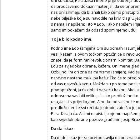
oni su Čička, Paradžika i mene prije suđenja dov
da proučavamo dokazni materijal, da se pripre
nas oni snimaju da bi znali kako ćemo pristupiti 
neke bilješke koje su navodile na krivi trag. U 
s nama, i napišem: Tito = Edo. Tako napišem i nj
samo im pokažem da odsad spominjemo Edu.
To je bilo kodno ime.
Kodno ime Edo (smijeh). Oni su odmah razumjeli
vezi, kažem, s ovom točkom optužnice o revoluc
znate, da je formiran revolucionarni komitet. Da
Edu za svjedoka obrane, kažem. Oni mene gledaju
Ozbiljno. Pa on zna da mi nismo (smijeh). Kad su 
naravno nastane muk, pa kažu: Tko će to predloži
od vas najveću kaznu. Možda su po tome poslije 
prvooptuženi, ja ću dobiti najveću kaznu. Ako ja
odnosu na vas biti velika, ali ako predloži netk
usuglasiti s prijedlogom. A netko od vas neće mo
predložio jer će svi reći da je dobio zato što je to
Paradžik: Ja ću. A ti mi napiši. I ja njemu napišem
kao svjedok obrane pozove građanin Josip Broz
Da da iskaz.
Da dade iskaz jer se pretpostavlja da on zna tk