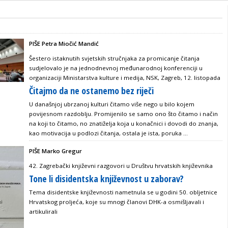
PIŠE Petra Miočić Mandić
Šestero istaknutih svjetskih stručnjaka za promicanje čitanja
sudjelovalo je na jednodnevnoj međunarodnoj konferenciji u
organizaciji Ministarstva kulture i medija, NSK, Zagreb, 12. listopada
Čitajmo da ne ostanemo bez riječi
U današnjoj ubrzanoj kulturi čitamo više nego u bilo kojem
povijesnom razdoblju. Promijenilo se samo ono što čitamo i način
na koji to čitamo, no znatiželja koja u konačnici i dovodi do znanja,
kao motivacija u podlozi čitanja, ostala je ista, poruka ...
PIŠE Marko Gregur
42. Zagrebački književni razgovori u Društvu hrvatskih književnika
Tone li disidentska književnost u zaborav?
Tema disidentske književnosti nametnula se u godini 50. obljetnice
Hrvatskog proljeća, koje su mnogi članovi DHK-a osmišljavali i
artikulirali