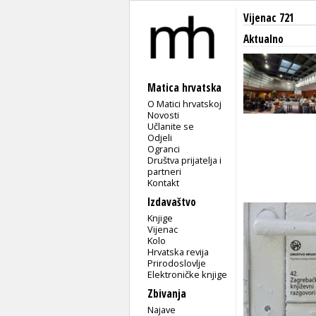
Vijenac 721
Aktualno
Matica hrvatska
O Matici hrvatskoj
Novosti
Učlanite se
Odjeli
Ogranci
Društva prijatelja i
partneri
Kontakt
Izdavaštvo
Knjige
Vijenac
Kolo
Hrvatska revija
Prirodoslovlje
Elektroničke knjige
Zbivanja
Najave