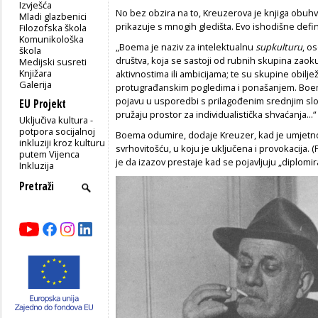
Izvješća
No bez obzira na to, Kreuzerova je knjiga obuhv
Mladi glazbenici
prikazuje s mnogih gledišta. Evo ishodišne defini
Filozofska škola
Komunikološka
„Boema je naziv za intelektualnu
supkulturu
, o
škola
društva, koja se sastoji od rubnih skupina zaoku
Medijski susreti
Knjižara
aktivnostima ili ambicijama; te su skupine obilj
Galerija
protugrađanskim pogledima i ponašanjem. Boe
pojavu u usporedbi s prilagođenim srednjim sloj
EU Projekt
pružaju prostor za individualistička shvaćanja...“
Uključiva kultura -
potpora socijalnoj
Boema odumire, dodaje Kreuzer, kad je umjetn
inkluziji kroz kulturu
svrhovitošću, u koju je uključena i provokacija. (
putem Vijenca
je da izazov prestaje kad se pojavljuju „diplomira
Inkluzija