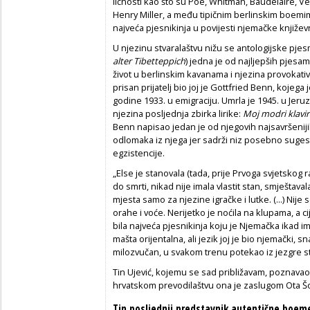
ličnosti kao što su Poe, Whitman, Baudelaire, V
Henry Miller, a među tipičnim berlinskim boemim
najveća pjesnikinja u povijesti njemačke književ
U njezinu stvaralaštvu nižu se antologijske pj
alter Tibetteppich
) jedna je od najljepših pjes
život u berlinskim kavanama i njezina provokativ
prisan prijatelj bio joj je Gottfried Benn, kojega
godine 1933. u emigraciju. Umrla je 1945. u Jeruz
njezina posljednja zbirka lirike:
Moj modri klavir
Benn napisao jedan je od njegovih najsavršeniji
odlomaka iz njega jer sadrži niz posebno sugest
egzistencije.
„Else je stanovala (tada, prije Prvoga svjetskog 
do smrti, nikad nije imala vlastit stan, smještaval
mjesta samo za njezine igračke i lutke. (...) Nije 
orahe i voće. Nerijetko je noćila na klupama, a cije
bila najveća pjesnikinja koju je Njemačka ikad 
mašta orijentalna, ali jezik joj je bio njemački, sn
milozvučan, u svakom trenu potekao iz jezgre s
Tin Ujević, kojemu se sad približavam, poznavao
hrvatskom prevodilaštvu ona je zaslugom Ota Šo
Tin posljednji predstavnik autentične boem