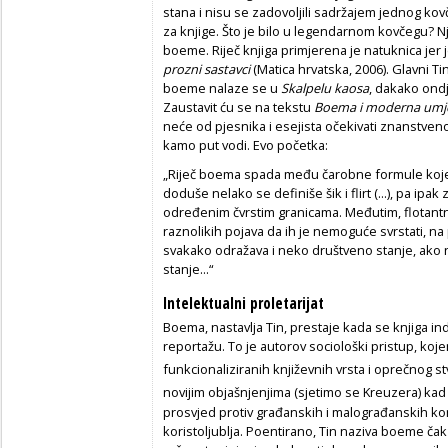
stana i nisu se zadovoljili sadržajem jednog kov
za knjige. Što je bilo u legendarnom kovčegu? Nje
boeme. Riječ knjiga primjerena je natuknica jer
prozni sastavci
(Matica hrvatska, 2006). Glavni T
boeme nalaze se u
Skalpelu kaosa
, dakako ondj
Zaustavit ću se na tekstu
Boema i moderna umj
neće od pjesnika i esejista očekivati znanstveno r
kamo put vodi. Evo početka:
„Riječ boema spada među čarobne formule koje je
doduše nelako se definiše šik i flirt (...), pa ipak 
određenim čvrstim granicama. Međutim, flotantn
raznolikih pojava da ih je nemoguće svrstati, n
svakako odražava i neko društveno stanje, ako 
stanje...“
Intelektualni proletarijat
Boema, nastavlja Tin, prestaje kada se knjiga indus
reportažu. To je autorov sociološki pristup, koj
funkcionaliziranih književnih vrsta i oprečnog stva
novijim
objašnjenjima (sjetimo se Kreuzera) kad 
prosvjed protiv građanskih i malograđanskih konv
koristoljublja. Poentirano, Tin naziva boeme čak