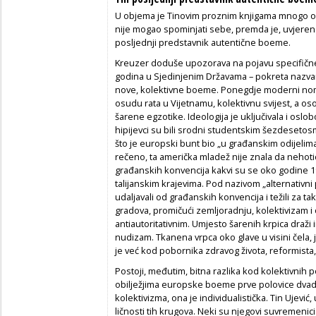
U objema je Tinovim proznim knjigama mnogo os
nije mogao spominjati sebe, premda je, uvjeren 
posljednji predstavnik autentične boeme.
Kreuzer doduše upozorava na pojavu specifičn
godina u Sjedinjenim Državama – pokreta nazv
nove, kolektivne boeme. Ponegdje moderni nomad
osudu rata u Vijetnamu, kolektivnu svijest, a oso
šarene egzotike. Ideologija je uključivala i os
hipijevci su bili srodni studentskim šezdesetos
što je europski bunt bio „u građanskim odijelima
rečeno, ta američka mladež nije znala da nehot
građanskih konvencija kakvi su se oko godine 190
talijanskim krajevima. Pod nazivom „alternativn
udaljavali od građanskih konvencija i težili za 
gradova, promičući zemljoradnju, kolektivizam i 
antiautoritativnim. Umjesto šarenih krpica draži 
nudizam. Tkanena vrpca oko glave u visini čela, 
je već kod pobornika zdravog života, reformist
Postoji, međutim, bitna razlika kod kolektivnih p
obilježjima europske boeme prve polovice dvade
kolektivizma, ona je individualistička. Tin Ujević,
ličnosti tih krugova. Neki su njegovi suvremenici