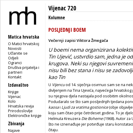
Vijenac 720
Kolumne
POSLJEDNJI BOEM
Matica hrvatska
Večernji zapisi Viktora Žmegača
O Matici hrvatskoj
Novosti
U boemi nema organizirana kolektivi
Učlanite se
Tin Ujević, ustvrdio sam, jedna je od 
Odjeli
Ogranci
krugova. Neki su njegovi suvremenic
Društva prijatelja i
nisu bili bez stana i nisu se zadovo
partneri
kao Tin
Kontakt
Izdavaštvo
U
Vijencu
od 14. siječnja osvrnuo sam se na neko
divljenjem na Tina Ujevića, najvećega hrvatskog 
Knjige
su njegova djela nastajala pod osobitim okolno
Vijenac
Kolo
Podudaralo se što sam posljednjih tjedana pon
Hrvatska revija
kaosa
i
Ljudi za vratima gostionice
(obje objavlje
Prirodoslovlje
koju sam čitao prije četrdeset godina. To je dje
Elektroničke knjige
Helmuta Kreuzera
Die Boheme
(1968). Autor za 
Zbivanja
što ne iznenađuje jer potvrđuje staru konstatac
čitaju.
Najave