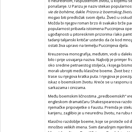
o neurednom, raspuštenom životu, u kojemu se 
ponašanje. U Parizu je naziv stekao popularnos
vie de bohème
, dakle
Prizora iz boemskog život
mogao biti predložak svom djelu. Živeći u oskud
Možda bi njegov roman brzo ili svakako brže pao
popularnost pribavila istoimena Puccinijeva ope
ugođajnosti u pitoresknim prizorima i lako pamtlj
tadanji talijanski kritičar ustvrdio da će kod mn
ostati živa upravo na temelju Puccinijeva djela.
Kreuzerova monografija, međutim, vodi u daleku 
bilo i prije usvajanja naziva. Najbolji je primjer f
oko sredine petnaestog stoljeća, i kojega bism
morali ubrojiti među klasične boeme. Život bez s
trase su njegova kratka puta. I njegova je poezij
iskaz o boemskom životu. Kreće se u rasponu iz
sarkazama i cinizama.
Među boemskim ličnostima „predboemskih“ vre
engleskom dramatičaru Shakespeareova razdoblja
njemačke pripovijetke o Faustu. Premda je stek
karijeru, zaglibio je u neurednu životu, na rubu n
Klasično razdoblje boeme, koje se proteže od 
mnoštvo velikih imena. Svim današnjim mjerilim