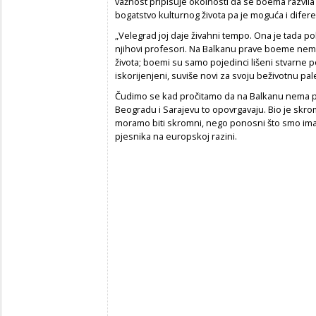
važnost pripisuje okolnosti da se boema razvila
bogatstvo kulturnog života pa je moguća i difere
„Velegrad joj daje živahni tempo. Ona je tada p
njihovi profesori. Na Balkanu prave boeme nem
života; boemi su samo pojedinci lišeni stvarne 
iskorijenjeni, suviše novi za svoju beživotnu pa
Čudimo se kad pročitamo da na Balkanu nema pr
Beogradu i Sarajevu to opovrgavaju. Bio je skr
moramo biti skromni, nego ponosni što smo imal
pjesnika na europskoj razini.