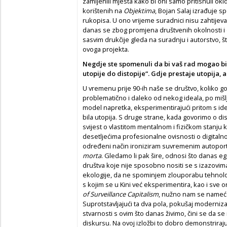
zamijenili mjesta kako bi oni samo pritisnuli ok
korištenih na
Objektima
, Bojan Salaj izrađuje sp
rukopisa. U ono vrijeme suradnici nisu zahtijev
danas se zbog promjena društvenih okolnosti
sasvim drukčije gleda na suradnju i autorstvo, š
ovoga projekta.
Negdje ste spomenuli da bi vaš rad mogao bi
utopije do distopije“. Gdje prestaje utopija, a
U vremenu prije 90-ih naše se društvo, koliko g
problematično i daleko od nekog ideala, po mišl
model napretka, eksperimentirajući pritom s id
bila utopija. S druge strane, kada govorimo o dis
svijest o vlastitom mentalnom i fizičkom stanju k
desetljećima profesionalne ovisnosti o digitalnoj
određeni način ironiziram suvremenim autoport
morta
. Gledamo li pak šire, odnosi što danas eg
društva koje nije sposobno nositi se s izazovi
ekologije, da ne spominjem zlouporabu tehnolog
s kojim se u Kini već eksperimentira, kao i sve o
of Surveillance Capitalism
, nužno nam se nameće 
Suprotstavljajući ta dva pola, pokušaj moderniz
stvarnosti s ovim što danas živimo, čini se da 
diskursu. Na ovoj izložbi to dobro demonstriraju 