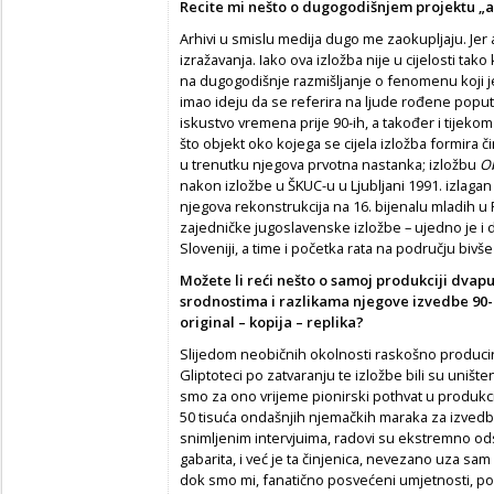
Recite mi nešto o dugogodišnjem projektu „arhi
Arhivi u smislu medija dugo me zaokupljaju. Jer
izražavanja. Iako ova izložba nije u cijelosti ta
na dugogodišnje razmišljanje o fenomenu koji je
imao ideju da se referira na ljude rođene poput
iskustvo vremena prije 90-ih, a također i tijeko
što objekt oko kojega se cijela izložba formira 
u trenutku njegova prvotna nastanka; izložbu
O
nakon izložbe u ŠKUC-u u Ljubljani 1991. izlagan
njegova rekonstrukcija na 16. bijenalu mladih
u 
zajedničke jugoslavenske izložbe – ujedno je i 
Sloveniji, a time i početka rata na području bivše
Možete li reći nešto o samoj produkciji dvapu
srodnostima i razlikama njegove izvedbe 90-i
original – kopija – replika?
Slijedom neobičnih okolnosti raskošno produciran
Gliptoteci po zatvaranju te izložbe bili su uništen
smo za ono vrijeme pionirski pothvat u produkci
50 tisuća ondašnjih njemačkih maraka za izvedb
snimljenim intervjuima, radovi su ekstremno od
gabarita, i već je ta činjenica, nevezano uza sam
dok smo mi, fanatično posvećeni umjetnosti, post