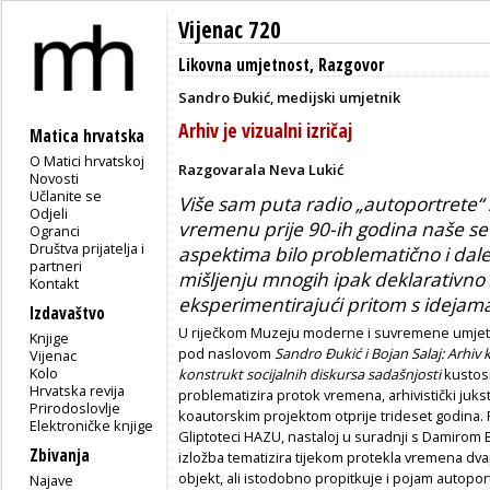
Vijenac 720
Likovna umjetnost
,
Razgovor
Sandro Đukić, medijski umjetnik
Arhiv je vizualni izričaj
Matica hrvatska
O Matici hrvatskoj
Razgovarala Neva Lukić
Novosti
Učlanite se
Više sam puta radio „autoportrete“
Odjeli
vremenu prije 90-ih godina naše se
Ogranci
Društva prijatelja i
aspektima bilo problematično i dal
partneri
mišljenju mnogih ipak deklarativno
Kontakt
eksperimentirajući pritom s idejam
Izdavaštvo
U riječkom Muzeju moderne i suvremene umjetn
Knjige
pod naslovom
Sandro Đukić i Bojan Salaj: Arhi
Vijenac
Kolo
konstrukt socijalnih diskursa sadašnjosti
kustosi
Hrvatska revija
problematizira protok vremena, arhivistički juk
Prirodoslovlje
koautorskim projektom otprije trideset godina. Ri
Elektroničke knjige
Gliptoteci HAZU, nastaloj u suradnji s Damirom
Zbivanja
izložba tematizira tijekom protekla vremena dva
objekt, ali istodobno propitkuje i pojam autopor
Najave