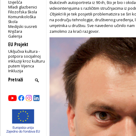
Izvješća
Đukićevih autoportreta iz 90-ih, što je bio i oki
Mladi glazbenici
videointervjuima s različitim stručnjacima iz podr
Filozofska škola
Objekti
ili je tek posjetili problematizira se š
Komunikološka
na području tehnologije, društvenog uređenja, l
škola
umjetnika u društvu. Sve navedeno učinilo nam
Medijski susreti
Knjižara
zamolimo za kraći razgovor.
Galerija
EU Projekt
Uključiva kultura -
potpora socijalnoj
inkluziji kroz kulturu
putem Vijenca
Inkluzija