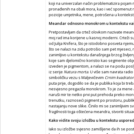
koji na univerzalan način problematizira pojam
pronađenih na obali mora, kao i već spomenut r
pozicije umjetnika, mene, potrošena u konteks
Meandar odnosno monokrom u kontekstu va
Pretpostavljam da crtež olovkom nazivate mea
moj rad ima korijene u kasnoj moderni. Crteži 
od Julija Knifera, što je istodobno posveta njemu
što se nalazi na zidu potrošio sam pet mjeseci, r
zanimljivo u kontekstu današnjega brzog življenj
koje sam djelomično koristio kao segmente obj
izveden je pigmentom, a nalazi se na podu poslje
iz serije
Natura morta
. U više sam navrata rad
simboličku vezu s Maljevičevim
Crnim kvadrato
puta prije, dogodilo se da je publika koja bi treb
nesvjesno pregazila monokrom. To je za mene ak
naruši mir te netko prvi put prehoda preko mo
trenutku, raznoseći pigment po prostoru, publik
nastajanju nove slike. Činilo mi se zanimljivim s
fragilnosti toga oštećena meandra, stvoriti situa
Kako vidite svoju izložbu u kontekstu uspor
Iako su izložbe svjesno zamišljene da ih se po