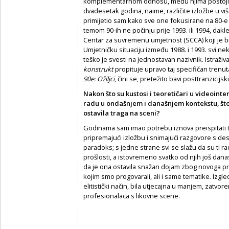
komplementarnom odnosu, među njima postoji i 
dvadesetak godina, naime, različite izložbe u više
primijetio sam kako sve one fokusirane na 80-e z
temom 90-ih ne počinju prije 1993. ili 1994, da
Centar za suvremenu umjetnost (SCCA) koji je 
Umjetničku situaciju između 1988. i 1993. svi ne
teško je svesti na jednostavan nazivnik. Istraživ
konstrukt
propituje upravo taj specifičan trenut
90e: Ožiljci
, čini se, pretežito bavi posttranzicij
Nakon što su kustosi i teoretičari u videointe
radu u ondašnjem i današnjem kontekstu, što bi
ostavila traga na sceni?
Godinama sam imao potrebu iznova preispitati tu
pripremajući izložbu i snimajući razgovore s de
paradoks; s jedne strane svi se slažu da su ti rad
prošlosti, a istovremeno svatko od njih još danas
da je ona ostavila snažan dojam zbog novoga pri
kojim smo progovarali, ali i same tematike. Izgl
elitistički način, bila utjecajna u manjem, zatv
profesionalaca s likovne scene.