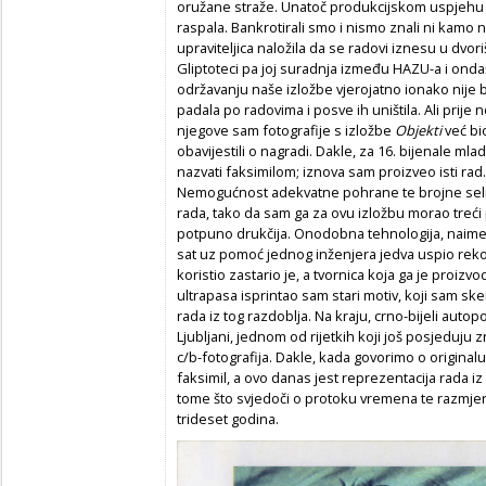
oružane straže. Unatoč produkcijskom uspjehu 
raspala. Bankrotirali smo i nismo znali ni kamo 
upraviteljica naložila da se radovi iznesu u dvori
Gliptoteci pa joj suradnja između HAZU-a i ond
održavanju naše izložbe vjerojatno ionako nije bil
padala po radovima i posve ih uništila. Ali prije 
njegove sam fotografije s izložbe
Objekti
već bi
obavijestili o nagradi. Dakle, za 16. bijenale mlad
nazvati faksimilom; iznova sam proizveo isti rad.
Nemogućnost adekvatne pohrane te brojne selid
rada, tako da sam ga za ovu izložbu morao treći pu
potpuno drukčija. Onodobna tehnologija, naime, 
sat uz pomoć jednog inženjera jedva uspio rekon
koristio zastario je, a tvornica koja ga je proizvo
ultrapasa isprintao sam stari motiv, koji sam s
rada iz tog razdoblja. Na kraju, crno-bijeli autopo
Ljubljani, jednom od rijetkih koji još posjeduju 
c/b-fotografija. Dakle, kada govorimo o originalu i 
faksimil, a ovo danas jest reprezentacija rada iz 
tome što svjedoči o protoku vremena te razmje
trideset godina.