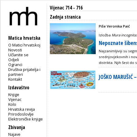
Vijenac 714 - 716
Zadnja stranica
Piše Veronika Paić
Izložba
Mura incognita:
Matica hrvatska
Nepoznate šiben
O Matici hrvatskoj
Novosti
Najzanimljiviji su seg
Učlanite se
srednjovjekovnih i no
Odjeli
distrikta. Njih šest d
Ogranci
Društva prijatelja i
partneri
JOŠKO MARUŠIĆ –
Kontakt
Izdavaštvo
Knjige
Vijenac
Kolo
Hrvatska revija
Prirodoslovlje
Elektroničke knjige
Zbivanja
Najave