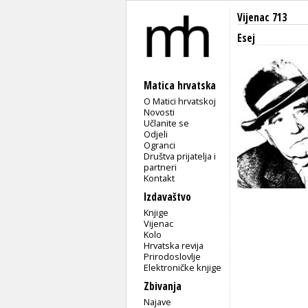
Vijenac 713
Esej
Matica hrvatska
O Matici hrvatskoj
Novosti
Učlanite se
Odjeli
Ogranci
Društva prijatelja i
partneri
Kontakt
Izdavaštvo
Knjige
Vijenac
Kolo
Hrvatska revija
Prirodoslovlje
Elektroničke knjige
Zbivanja
Najave