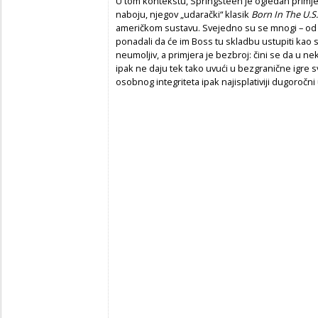
U tom kontekstu, Springsteen je ogledan prim
naboju, njegov „udarački“ klasik
Born In The U.S.
američkom sustavu. Svejedno su se mnogi – od
ponadali da će im Boss tu skladbu ustupiti kao s
neumoljiv, a primjera je bezbroj: čini se da u nek
ipak ne daju tek tako uvući u bezgranične igre s
osobnog integriteta ipak najisplativiji dugoročni 