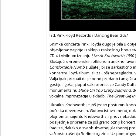
Izd. Pink Floyd Records / Dancing Bear, 2021.
Snimka koncerta Pink Floyda dugo je bila u optje
objavljena: najprije u sklopu raskošnog box-se
CD-u i vinilnom izdanju
Live At Knebworth 1990
Slušajući s vremenskim otklonom antikne favor
Comfortable Numb
slušatelj bi se sarkastično m
koncertni Floyd-album, ali za (još) nepreglednu 
Valja ipak priznati da je bend predano i angaž
gostiju i gošći, poput saksofonistice Candy Dulfer
monumentalnu
Shine On You Crazy Diamond
, d
vokalne improvizacije u skladbi
The Great Gig In
Ukratko, Knebworth je još jedan postumni konce
početka devedesetih. Gotovo istovremeno, dok su
olujnom ambijentu Knebwortha, njihov nekadašnji
posljednje pripreme za još grandiozniji koncert s
Radi se, dakako o sveobuhvatnoj glazbenoj pro
važnosti: rušenja Berlinskog zida. Uz pomoć go