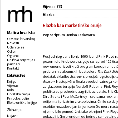
Vijenac 713
Glazba
Glazba kao marketinško oružje
Matica hrvatska
Pop scriptum Denisa Leskovara
O Matici hrvatskoj
Novosti
Učlanite se
Odjeli
Ogranci
Posljednjeg dana lipnja 1990. bend Pink Floyd na
Društva prijatelja i
pozornici u Knebworthu, gdje su ispred 125 tisuća
partneri
nevremenu, izveli kraći program koncipiran od 
Kontakt
probranih s albumskih bestselera
The Dark Sid
Izdavaštvo
dodatak skladbe
Sorrow
, s prosječnog studijs
Knjige
Reason.
Nastupivši u finalu sveobuhvatnoga kon
Vijenac
za glazbenu terapiju Nordoff-Robbins, Pink Floy
Kolo
publiku su prethodno zagrijali, uz ostale, Eric Cl
Hrvatska revija
Dire Straits i Paul McCartney – sve sama rock-a
Prirodoslovlje
odijelima i privatnim zrakoplovima. Činilo se da j
Elektroničke knjige
osobito nezadovoljan činjenicom što mora nastup
Zbivanja
nije mu bilo pomoći: živi, iako okrnjeni Pink Flo
Najave
pokazali jačim brendom od jednog samostalnog 