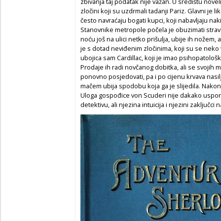
zbivanja taj podatak nije važan. U središtu nove
zločini koji su uzdrmali tadanji Pariz. Glavni je li
često navraćaju bogati kupci, koji nabavljaju nakit
Stanovnike metropole počela je obuzimati strav
noću još na ulici netko prišulja, ubije ih nožem,
je s dotad neviđenim zločinima, koji su se neko vr
ubojica sam Cardillac, koji je imao psihopatolo
Prodaje ih radi novčanog dobitka, ali se svojih m
ponovno posjedovati, pa i po cijenu krvava nasi
mačem ubija spodobu koja ga je slijedila. Nakon
Uloga gospođice von Scuderi nije dakako usp
detektivu, ali njezina intuicija i njezini zaključci