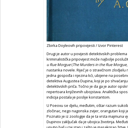
Zbirka Doyleovih pripovijesti / Izvor Pinterest
Drugi je autor u povijesti detektivskih problema
kriminalistička pripovijest može najbolje posluži
u Rue Morgue
(
The Murders in the Rue Morgue
nastanka novele. Riječ je o stravičnom zlodjelu n
jedna gospođa i njezina kći, ubijene na posebno
detektiva Augustea Dupina, koji je po shvaćanju mn
detektivskih priča. Točno je da ga je autor opsk
repertoara književnih ubojstava. Analitička spo
indicija postala je poslije konstantom.
U Poeovu se djelu, međutim, oštar razum sukobl
zločinac, nego nagonska zvijer, orangutan koji 
Poznato je iz zoologije da je ta vrsta majmuna vj
Dupinov zaključak da je ubojica životinja. Među
uputio baš u taj stan i zašto je masakrirao žrtve