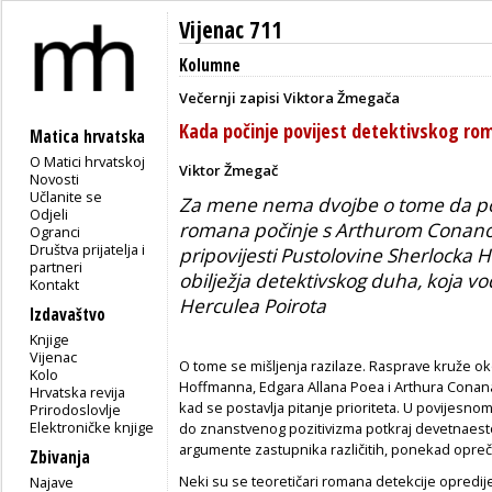
Vijenac 711
Kolumne
Večernji zapisi Viktora Žmegača
Kada počinje povijest detektivskog ro
Matica hrvatska
O Matici hrvatskoj
Viktor Žmegač
Novosti
Učlanite se
Za mene nema dvojbe o tome da po
Odjeli
romana počinje s Arthurom Conan
Ogranci
Društva prijatelja i
pripovijesti Pustolovine Sherlocka H
partneri
obilježja detektivskog duha, koja vo
Kontakt
Herculea Poirota
Izdavaštvo
Knjige
Vijenac
O tome se mišljenja razilaze. Rasprave kruže o
Kolo
Hoffmanna, Edgara Allana Poea i Arthura Conana 
Hrvatska revija
kad se postavlja pitanje prioriteta. U povijesn
Prirodoslovlje
Elektroničke knjige
do znanstvenog pozitivizma potkraj devetnaestog
argumente zastupnika različitih, ponekad opreč
Zbivanja
Neki su se teoretičari romana detekcije opredij
Najave