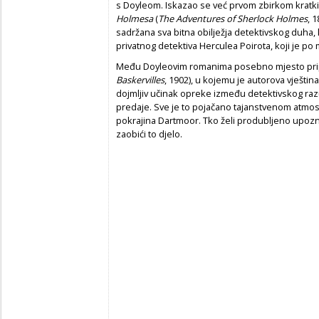
s Doyleom. Iskazao se već prvom zbirkom kratki
Holmesa
(
The Adventures of Sherlock Holmes
, 
sadržana sva bitna obilježja detektivskog duha, 
privatnog detektiva Herculea Poirota, koji je 
Među Doyleovim romanima posebno mjesto pr
Baskervilles
, 1902), u kojemu je autorova vještin
dojmljiv učinak opreke između detektivskog raz
predaje. Sve je to pojačano tajanstvenom atmosfe
pokrajina Dartmoor. Tko želi produbljeno upoznat
zaobići to djelo.