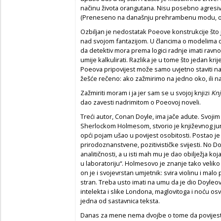
načinu života orangutana. Nisu posebno agresivn
(Preneseno na današnju prehrambenu modu, on
Ozbiljan je nedostatak Poeove konstrukcije što 
nad svojom fantazijom. U člancima o modelima 
da detektiv mora prema logici radnje imati ravno
umije kalkulirati. Razlika je u tome što jedan krij
Poeova pripovijest može samo uvjetno staviti na
žešće rečeno: ako zažmirimo na jedno oko, ili n
Zažmiriti moram i ja jer sam se u svojoj knjizi
Knj
dao zavesti nadrimitom o Poeovoj noveli.
Treći autor, Conan Doyle, ima jače adute. Svojim
Sherlockom Holmesom, stvorio je književnog juna
opći pojam ušao u povijest osobitosti. Postao j
prirodoznanstvene, pozitivističke svijesti. No Doyl
analitičnosti, a u isti mah mu je dao obilježja k
u laboratoriju“. Holmesovo je znanje tako velik
on je i svojevrstan umjetnik: svira violinu i mal
stran. Treba usto imati na umu da je dio Doyle
intelekta i slike Londona, maglovitoga i noću os
jedna od sastavnica teksta.
Danas za mene nema dvojbe o tome da povijes