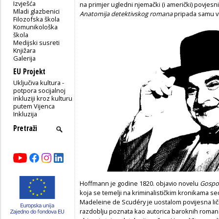
Izvješća
na primjer ugledni njemački (i američki) povjesni
Mladi glazbenici
Anatomija detektivskog romana
pripada samu vr
Filozofska škola
Komunikološka
škola
Medijski susreti
Knjižara
Galerija
EU Projekt
Uključiva kultura -
potpora socijalnoj
inkluziji kroz kulturu
putem Vijenca
Inkluzija
Hoffmann je godine 1820. objavio novelu
Gospođ
koja se temelji na kriminalističkim kronikama se
Madeleine de Scudéry je uostalom povijesna lič
razdoblju poznata kao autorica baroknih romana)