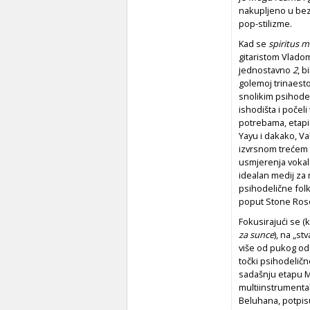
nakupljeno u be
pop-stilizme.
Kad se
spiritus 
gitaristom Vlado
jednostavno
2
, b
golemoj trinaesto
snolikim psihodel
ishodišta i počel
potrebama, etapi 
Yayu i dakako, Va
izvrsnom trećem
usmjerenja vokal
idealan medij za 
psihodelične folk
poput Stone Rose
Fokusirajući se 
za sunce
), na „s
više od pukog oda
točki psihodeličn
sadašnju etapu M
multiinstrumental
Beluhana, potpis