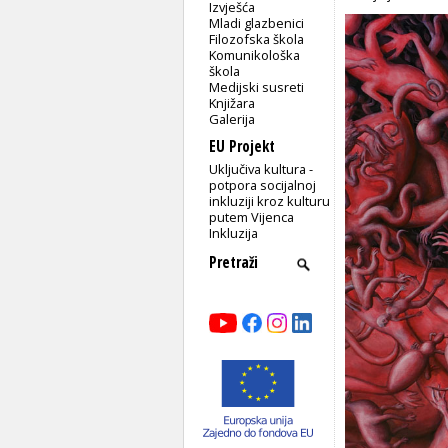
Izvješća
Mladi glazbenici
Filozofska škola
Komunikološka
škola
Medijski susreti
Knjižara
Galerija
EU Projekt
Uključiva kultura -
potpora socijalnoj
inkluziji kroz kulturu
putem Vijenca
Inkluzija