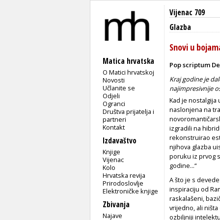
Vijenac 709
Glazba
Snovi u bojam
Matica hrvatska
Pop scriptum De
O Matici hrvatskoj
Kraj godine je da
Novosti
Učlanite se
najimpresivnije o
Odjeli
Kad je nostalgija 
Ogranci
naslonjena na tra
Društva prijatelja i
novoromantičarske
partneri
Kontakt
izgradili na hibr
rekonstruirao este
Izdavaštvo
njihova glazba ui
Knjige
poruku iz prvog 
Vijenac
godine...“
Kolo
Hrvatska revija
A što je s deved
Prirodoslovlje
inspiraciju od Ra
Elektroničke knjige
raskalašeni, bazi
Zbivanja
vrijedno, ali niš
Najave
ozbiljniji intelek