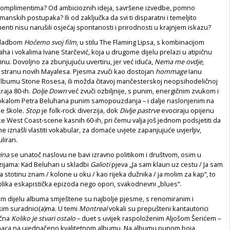
komplimentima? Od ambicioznih ideja, savršene izvedbe, pomno
anskih postupaka? Ili od zaključka da svi ti disparatni i temeljito
enti nisu narušili osjećaj spontanosti i prirodnosti u krajnjem iskazu?
kladbom
Hoćemo svoj film
, u stilu The Flaming Lipsa, s kombinacijom
ha i vokalima Ivane Starčević, koja u drugome dijelu prelazi u atipičnu
inu. Dovoljno za zbunjujuću uvertiru, jer već iduća,
Nema me ovdje
,
 stranu novih Mayalesa. Pjesma zvuči kao dostojan
hommage
Ianu
lbumu Stone Rosesa, ili možda čitavoj mančesterskoj neopsihodeličnoj
raja 80-ih.
Dolje Down
već zvuči ozbiljnije, s punim, energičnim zvukom i
vokalom Petra Beluhana punim samopouzdanja – i dalje naslonjenim na
ke škole.
Stop
je folk-rock diverzija, dok
Divlje pastrve
evociraju opijenu
e West Coast-scene kasnih 60-ih, pri čemu valja još jednom podsjetiti da
e iznašli vlastiti vokabular, za domaće uvjete zapanjujuće uvjerljiv,
uliran.
ina
se unatoč naslovu ne bavi izravno politikom i društvom, osim u
zijama: Kad Beluhan u skladbi
Galioti
pjeva „Ja sam klaun uz cestu / Ja sam
ca stotinu znam / kolone u oku / kao rijeka dužnika / ja molim za kap“, to
olika eskapistička epizoda nego opori, svakodnevni „blues“.
om dijelu albuma smještene su najbolje pjesme, s renomiranim i
kim suradnici(a)ma. U temi
Montreal
vokali su prepušteni kantautorici
ična
Koliko je stvari ostalo
– duet s uvijek raspoloženim Aljošom Šerićem –
naca na ujednačeno kvalitetnom albumu. Na albumu punom boja,