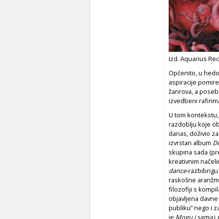
Izd. Aquarius Rec
Općenito, u hedon
aspiracije pomire
žanrova, a posebic
izvedbeni rafinm
U tom kontekstu, 
razdoblju koje o
danas, doživio za
izvrstan album
D
skupina sada (pr
kreativnim načeli
dance
-razbibrig
raskošne aranžman
filozofiji s kompi
objavljena davne 
publiku“ nego i z
je
Mogu i sama
i 