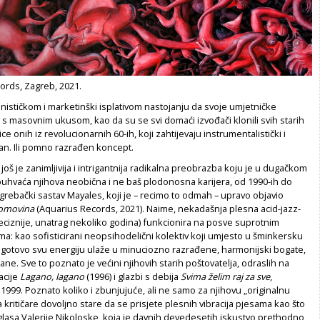
ords, Zagreb, 2021.
ističkom i marketinški isplativom nastojanju da svoje umjetničke
 s masovnim ukusom, kao da su se svi domaći izvođači klonili svih starih
e onih iz revolucionarnih 60-ih, koji zahtijevaju instrumentalistički i
an. Ili pomno razrađen koncept.
još je zanimljivija i intrigantnija radikalna preobrazba koju je u dugačkom
buhvaća njihova neobična i ne baš plodonosna karijera, od 1990-ih do
grebački sastav Mayales, koji je – recimo to odmah – upravo objavio
omovina
(Aquarius Records, 2021). Naime, nekadašnja plesna acid-jazz-
eciznije, unatrag nekoliko godina) funkcionira na posve suprotnim
ma: kao sofisticirani neopsihodelični kolektiv koji umjesto u šminkersku
u gotovo svu energiju ulaže u minuciozno razrađene, harmonijski bogate,
e. Sve to poznato je većini njihovih starih poštovatelja, odraslih na
lacije
Lagano, lagano
(1996) i glazbi s debija
Svima želim raj za sve
,
1999. Poznato koliko i zbunjujuće, ali ne samo za njihovu „originalnu
a kritičare dovoljno stare da se prisjete plesnih vibracija pjesama kao što
glasa Valerije Nikoloske, koja je davnih devedesetih iskustvo prethodno