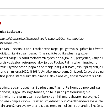
a
nisa Leskovara
leko, ali Domovina (Mayales) već je sada ozbiljan kandidat za
stvarenje 2021.
u pitanju, hrvatska pop- i rock-scena uvijek je i gotovo isključivo bila čvrsto
diciju „mitskih osamdesetih“, na različite oblike plesne glazbe,
 stilizacije i hladnu melodramu synth-popa. Jinxi su, primjerice, karijeru
idu diskoglazbe i retropopa, dok je duo Pocket Palma tako minuciozno
tiku synth/techno-popa da će manje pažljivi slušatelj triput provjeriti je li
stinu snimljena 2020. ili 1984. Ukratko: moto domaćih izvođača svodi se na
stiha jedne stare tulumske himne Daleke obale: „Jer osamdesete su bile
esetima, sedamdesetima i šezdesetima? Jasno, Psihomodo pop crpli su
monesa, Iggyja i Rolling Stonesa, no to je (u boljim trenucima) bio
čni rokenrol s primjesama pankerskog nihilizma, zabavno i na svoj način
ta odviše kompleksno – u sustavu vrijednosti punk’n’roll bendova svaki iole
tualni angažman svojevrsna je izdaja temeljnih uličnih rock and roll-načela.