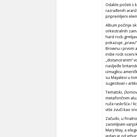
Odakle početi s 
razrađenih aranžm
pripremljeni elem
Album počinje s
orkestralnih zama
hard rock-grmljav
pokazuje „pravu“
Brownu i prvom a
indie rock-sceni k
„distanciranim“ 
nasljeđe britans
izmaglicu američk
su Mayalesi u tom
sugestivan i artik
Tematski,
Domov
metaforičnim alu
ruža raskršća / li
više zvuči kao sn
Začudo, u finaln
zanimljivim vanjs
Mary May, a eleg
jedan je od vrhu