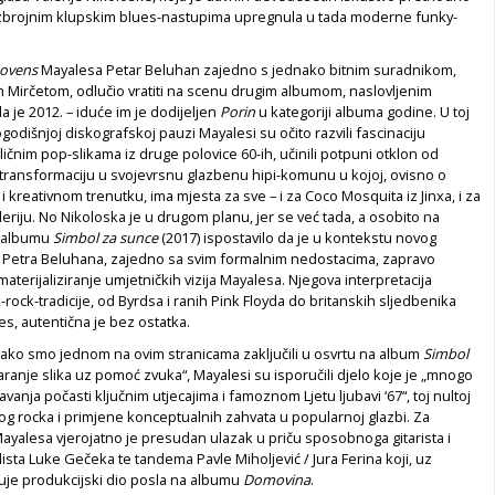
zbrojnim klupskim blues-nastupima upregnula u tada moderne funky-
movens
Mayalesa Petar Beluhan zajedno s jednako bitnim suradnikom,
m Mirčetom, odlučio vratiti na scenu drugim albumom, naslovljenim
ila je 2012. – iduće im je dodijeljen
Porin
u kategoriji albuma godine. U toj
godišnjoj diskografskoj pauzi Mayalesi su očito razvili fascinaciju
ičnim pop-slikama iz druge polovice 60-ih, učinili potpuni otklon od
i transformaciju u svojevrsnu glazbenu hipi-komunu u kojoj, ovisno o
i kreativnom trenutku, ima mjesta za sve – i za Coco Mosquita iz Jinxa, i za
leriju. No Nikoloska je u drugom planu, jer se već tada, a osobito na
 albumu
Simbol za sunce
(2017) ispostavilo da je u kontekstu novog
 Petra Beluhana, zajedno sa svim formalnim nedostacima, zapravo
materijaliziranje umjetničkih vizija Mayalesa. Njegova interpretacija
-rock-tradicije, od Byrdsa i ranih Pink Floyda do britanskih sljedbenika
s, autentična je bez ostatka.
(kako smo jednom na ovim stranicama zaključili u osvrtu na album
Simbol
tvaranje slika uz pomoć zvuka“, Mayalesi su isporučili djelo koje je „mnogo
vanja počasti ključnim utjecajima i famoznom Ljetu ljubavi ‘67“, toj nultoj
og rocka i primjene konceptualnih zahvata u popularnoj glazbi. Za
ayalesa vjerojatno je presudan ulazak u priču sposobnoga gitarista i
ista Luke Gečeka te tandema Pavle Miholjević / Jura Ferina koji, uz
uje produkcijski dio posla na albumu
Domovina
.