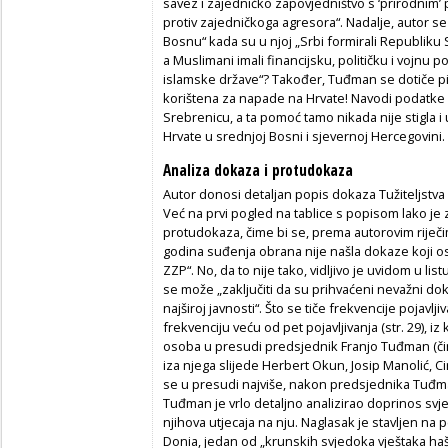
savez i zajedničko zapovjedništvo s ‘prirodnim’
protiv zajedničkoga agresora“. Nadalje, autor se 
Bosnu“ kada su u njoj „Srbi formirali Republiku 
a Muslimani imali financijsku, političku i vojn
islamske države“? Također, Tuđman se dotiče pit
korištena za napade na Hrvate! Navodi podatke 
Srebrenicu, a ta pomoć tamo nikada nije stigla i 
Hrvate u srednjoj Bosni i sjevernoj Hercegovini.
Analiza dokaza i protudokaza
Autor donosi detaljan popis dokaza Tužiteljstva 
Već na prvi pogled na tablice s popisom lako je 
protudokaza, čime bi se, prema autorovim riječ
godina suđenja obrana nije našla dokaze koji 
ZZP“. No, da to nije tako, vidljivo je uvidom u l
se može „zaključiti da su prihvaćeni nevažni doku
najširoj javnosti“. Što se tiče frekvencije pojavlj
frekvenciju veću od pet pojavljivanja (str. 29), iz
osoba u presudi predsjednik Franjo Tuđman (čime
iza njega slijede Herbert Okun, Josip Manolić, Ciri
se u presudi najviše, nakon predsjednika Tuđmana,
Tuđman je vrlo detaljno analizirao doprinos svj
njihova utjecaja na nju. Naglasak je stavljen na p
Donia, jedan od „krunskih svjedoka vještaka haš