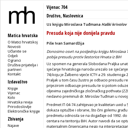
Vijenac 704
Društvo
,
Naslovnica
Uz knjigu Miroslava Tuđmana
Haški krivolov
Presuda koja nije donijela pravdu
Matica hrvatska
O Matici hrvatskoj
Piše Ivan Samardžija
Novosti
Učlanite se
Donosimo osvrt na posljednju knjigu Miroslava
Odjeli
pobija presudu protiv šestorice Hrvata iz BiH
Ogranci
Uz spomen na generala Slobodana Praljka unatra
Društva prijatelja i
sjećanje hrvatskoga naroda urezalo se sjećanj
partneri
Kontakt
74) koju je Žalbeno vijeće ICTY-a 29. studenoga 2
Praljak u tom času žustro je odbacio presudu reka
Izdavaštvo
prijezirom odbacuje presudu te si potom oduze
Knjige
ciljevima zajedničkoga zločinačkog pothvata 
Vijenac
nedavno preminuli dr. Miroslav Tuđman u novoj 
Kolo
Hrvatska revija
Predmet IT-04-74 zahtijevao je kvalitetan uvid u 
Prirodoslovlje
dokaza optužbe i obrane, što čini golemu gra
Elektroničke knjige
predmetu odnosila se na događaje od 1992. do 1
Zbivanja
centara na teritoriju BiH. Autor navodi da se op
Najave
materijalnim činjenicama nego na interpretacij