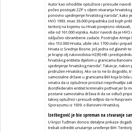
Autor kao ishodište optužnice i presude navodi 
počeo postojati ZZP s ciljem stvaranja hrvatskoga
ponovno ujedinjenje hrvatskog naroda“, kako je
HVO 1993. imao 36.000 pripadnika (od kojih pribl
teritorij na kojemu su Hrvati povijesno obitavali
više od 161.000 vojnika. Autor navodi da je HVO
isključivo obrambene zadaće. Postrojbe Armije
oko 153.000 Hrvata, ubile oko 1700 civila i prip
Hrvata iz Srednje Bosne. Još jedna od glavnih t
je krajnji cilj rukovodstva HZ(R) HB i predsjedn
hrvatskog entiteta dijelom u granicama Banovine
ujedinjenje hrvatskog naroda“. Takav je, nakon po
pridružen Hrvatskoj. Ako se to ne bi dogodilo, t
samostalne države u granicama BiH koja bi bila 
smatra da iz optužnice proizlazi neprihvatljiv zakl
(kon)federalni entitet kriminalni pothvat jer bi 
postane samostalna država ili da se odluči pripoj
takvoj optužnici i presudi vidljivo da ni Raspravn
Sporazumu iz 1939. o Banovini Hrvatskoj.
Izetbegović je bio spreman na stvaranje s
U knjizi Tuđman donosi detaljne prikaze događa
trebali odrediti unutarnje uređenje BiH. Teritori