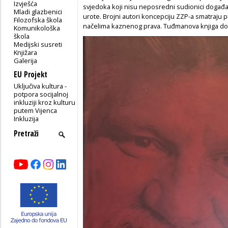
Izvješća
svjedoka koji nisu neposredni sudionici događaj
Mladi glazbenici
urote. Brojni autori koncepciju ZZP-a smatraj
Filozofska škola
načelima kaznenog prava. Tuđmanova knjiga dop
Komunikološka
škola
Medijski susreti
Knjižara
Galerija
EU Projekt
Uključiva kultura -
potpora socijalnoj
inkluziji kroz kulturu
putem Vijenca
Inkluzija