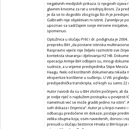
negativnih medijskih prikaza. Iz njegovih izjava 
glavnim krivcima za rat u srednjoj Bosni. Za pre
je da se to dogodilo zbog toga što ih je predsj
Galbraith nije objektivan ni istinit. Zanimljiv j
upoznao sa sadržajem svoje mirovne inicijative, 
spomenuo.
Optužnica u slučaju Prlić i dr. podignuta je 200
prepreku BiH „da postane istinska multinacional
Raspravno vijeće nije željelo razmotriti sve činje
konteksta stvaranja i djelovanja HZ HB. Dokume
operacija Armije BiH odbijeni su, mnogi dokume
sudnice, a u vrijeme predsjednika Stipe Mesića
Haagu. Neki od korištenih dokumenata nikada ni
ekspertize korištene u suđenju. U VIII. poglavlju
predsjednička transkripta, od kojih su samo 22 
Autor navodi da su u BiH zločini počinjeni, ali da
je ovdje riječ o najdužem postupku u povijesti I
nametnuti već se može graditi jedino na istini“. 
svih dokaza i činjenica“. Autor je u knjizi naveo
odbacuju predočene im dokaze, postaje predmeto
velika obujma koja, osim navedenih, donosi i n
presudi u slučaju šestorice Hrvata iz BiH koja je