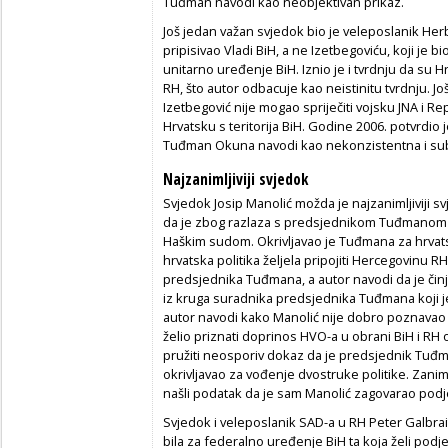
Tuđman navodi kao neobjektivan prikaz.
Još jedan važan svjedok bio je veleposlanik Her
pripisivao Vladi BiH, a ne Izetbegoviću, koji je b
unitarno uređenje BiH. Iznio je i tvrdnju da su Hrva
RH, što autor odbacuje kao neistinitu tvrdnju. Jo
Izetbegović nije mogao spriječiti vojsku JNA i
Hrvatsku s teritorija BiH. Godine 2006. potvrdio
Tuđman Okuna navodi kao nekonzistentna i subje
Najzanimljiviji svjedok
Svjedok Josip Manolić možda je najzanimljiviji sv
da je zbog razlaza s predsjednikom Tuđmanom i
Haškim sudom. Okrivljavao je Tuđmana za hrvat
hrvatska politika željela pripojiti Hercegovinu RH
predsjednika Tuđmana, a autor navodi da je činjen
iz kruga suradnika predsjednika Tuđmana koji je 
autor navodi kako Manolić nije dobro poznavao 
želio priznati doprinos HVO-a u obrani BiH i RH 
pružiti neosporiv dokaz da je predsjednik Tuđma
okrivljavao za vođenje dvostruke politike. Zaniml
našli podatak da je sam Manolić zagovarao podjel
Svjedok i veleposlanik SAD-a u RH Peter Galbraith
bila za federalno uređenje BiH ta koja želi podje