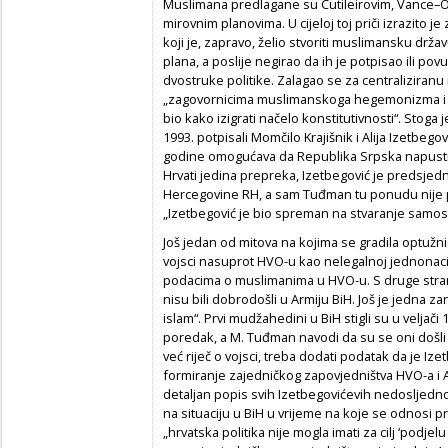
Muslimana predlagane su Cutileirovim, Vance
mirovnim planovima. U cijeloj toj priči izrazito je 
koji je, zapravo, želio stvoriti muslimansku drža
plana, a poslije negirao da ih je potpisao ili po
dvostruke politike. Zalagao se za centraliziranu 
„zagovornicima muslimanskoga hegemonizma i 
bio kako izigrati načelo konstitutivnosti“. Stoga j
1993. potpisali Momčilo Krajišnik i Alija Izetbego
godine omogućava da Republika Srpska napusti 
Hrvati jedina prepreka, Izetbegović je predsj
Hercegovine RH, a sam Tuđman tu ponudu nije p
„Izetbegović je bio spreman na stvaranje samo
Još jedan od mitova na kojima se gradila optužnic
vojsci nasuprot HVO-u kao nelegalnoj jednonacio
podacima o muslimanima u HVO-u. S druge stra
nisu bili dobrodošli u Armiju BiH. Još je jedna 
islam“. Prvi mudžahedini u BiH stigli su u veljači
poredak, a M. Tuđman navodi da su se oni došli b
već riječ o vojsci, treba dodati podatak da je Iz
formiranje zajedničkog zapovjedništva HVO-a i A
detaljan popis svih Izetbegovićevih nedosljednos
na situaciju u BiH u vrijeme na koje se odnosi 
„hrvatska politika nije mogla imati za cilj ‘podjel