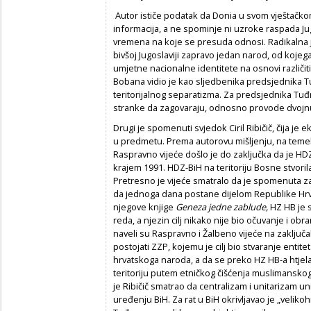
Autor ističe podatak da Donia u svom vještačkom
informacija, a ne spominje ni uzroke raspada Jugo
vremena na koje se presuda odnosi. Radikalna je
bivšoj Jugoslaviji zapravo jedan narod, od kojega 
umjetne nacionalne identitete na osnovi različitih
Bobana vidio je kao sljedbenika predsjednika T
teritorijalnog separatizma. Za predsjednika Tu
stranke da zagovaraju, odnosno provode dvojnu
Drugi je spomenuti svjedok Ciril Ribičič, čija j
u predmetu. Prema autorovu mišljenju, na temelj
Raspravno vijeće došlo je do zaključka da je HD
krajem 1991. HDZ-BiH na teritoriju Bosne stvori
Pretresno je vijeće smatralo da je spomenuta z
da jednoga dana postane dijelom Republike Hrv
njegove knjige
Geneza jedne zablude,
HZ HB je 
reda, a njezin cilj nikako nije bio očuvanje i obr
naveli su Raspravno i Žalbeno vijeće na zaključ
postojati ZZP, kojemu je cilj bio stvaranje entit
hrvatskoga naroda, a da se preko HZ HB-a htjela
teritoriju putem etničkog čišćenja muslimanskog 
je Ribičič smatrao da centralizam i unitarizam uni
uređenju BiH. Za rat u BiH okrivljavao je „velikoh