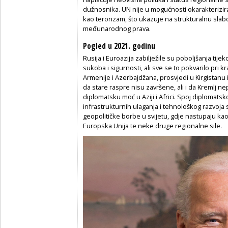
dužnosnika. UN nije u mogućnosti okarakterizirat
kao terorizam, što ukazuje na strukturalnu slabos
međunarodnog prava.
Pogled u 2021. godinu
Rusija i Euroazija zabilježile su poboljšanja tije
sukoba i sigurnosti, ali sve se to pokvarilo pri 
Armenije i Azerbajdžana, prosvjedi u Kirgistanu i 
da stare raspre nisu završene, ali i da Kremlj ne
diplomatsku moć u Aziji i Africi. Spoj diplomats
infrastrukturnih ulaganja i tehnološkog razvoja 
geopolitičke borbe u svijetu, gdje nastupaju kao 
Europska Unija te neke druge regionalne sile.