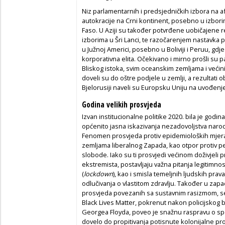
Niz parlamentarnih i predsjedničkih izbora na a
autokracije na Crni kontinent, posebno u izbori
Faso. U Aziji su također potvrđene uobičajene r
izborima u Šri Lanci, te razočarenjem nastavka p
u Južnoj Americi, posebno u Boliviji i Peruu, gdje
korporativna elita. Očekivano i mirno prošli su 
Bliskog istoka, svim oceanskim zemljama i većini
doveli su do oštre podjele u zemlji, a rezultati 
Bjelorusiji naveli su Europsku Uniju na uvođenj
Godina velikih prosvjeda
Izvan institucionalne politike 2020. bila je godin
općenito jasna iskazivanja nezadovoljstva naro
Fenomen prosvjeda protiv epidemioloških mjera
zemljama liberalnog Zapada, kao otpor protiv 
slobode. Iako su ti prosvjedi većinom doživjeli p
ekstremista, postavljaju važna pitanja legitimnos
(
lockdown
), kao i smisla temeljnih ljudskih prava
odlučivanja o vlastitom zdravlju. Također u zap
prosvjeda povezanih sa sustavnim rasizmom, se
Black Lives Matter, pokrenut nakon policijskog
Georgea Floyda, poveo je snažnu raspravu o sp
dovelo do propitivanja potisnute kolonijalne pro