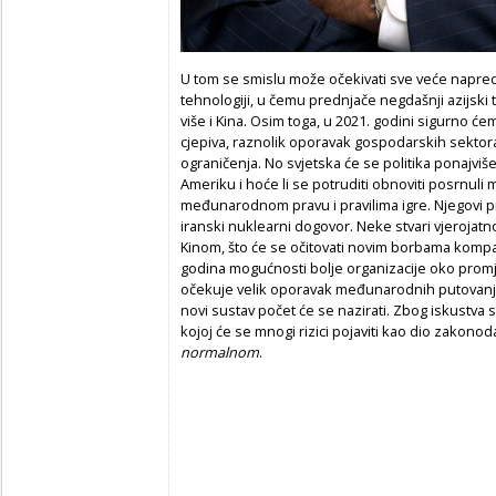
U tom se smislu može očekivati sve veće napred
tehnologiji, u čemu prednjače negdašnji azijski t
više i Kina. Osim toga, u 2021. godini sigurno će
cjepiva, raznolik oporavak gospodarskih sektora,
ograničenja. No svjetska će se politika ponajviš
Ameriku i hoće li se potruditi obnoviti posrnul
međunarodnom pravu i pravilima igre. Njegovi prvi
iranski nuklearni dogovor. Neke stvari vjerojatno
Kinom, što će se očitovati novim borbama kompani
godina mogućnosti bolje organizacije oko prom
očekuje velik oporavak međunarodnih putovanja. Z
novi sustav počet će se nazirati. Zbog iskustva
kojoj će se mnogi rizici pojaviti kao dio zakono
normalnom
.