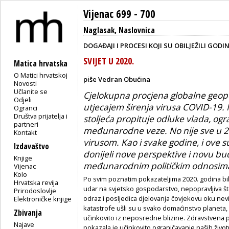
Vijenac 699 - 700
Naglasak
,
Naslovnica
DOGAĐAJI I PROCESI KOJI SU OBILJEŽILI GOD
SVIJET U 2020.
Matica hrvatska
O Matici hrvatskoj
piše Vedran Obućina
Novosti
Učlanite se
Cjelokupna procjena globalne geopo
Odjeli
utjecajem širenja virusa COVID-19.
Ogranci
Društva prijatelja i
stoljeća propituje odluke vlada, ogr
partneri
međunarodne veze. No nije sve u 20
Kontakt
virusom. Kao i svake godine, i ove s
Izdavaštvo
donijeli nove perspektive i novu b
Knjige
međunarodnim političkim odnosim
Vijenac
Kolo
Po svim poznatim pokazateljima 2020. godina bila
Hrvatska revija
udar na svjetsko gospodarstvo, nepopravljiva štet
Prirodoslovlje
odraz i posljedica djelovanja čovjekovu oku nevid
Elektroničke knjige
katastrofe ušli su u svako domaćinstvo planeta, 
Zbivanja
učinkovito iz neposredne blizine. Zdravstvena pol
Najave
pokazala je učinkovito ograničavanje naših životn