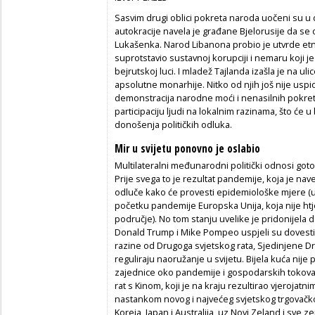
Sasvim drugi oblici pokreta naroda uočeni su u 
autokracije navela je građane Bjelorusije da 
Lukašenka. Narod Libanona probio je utvrde etno
suprotstavio sustavnoj korupciji i nemaru koji j
bejrutskoj luci. I mladež Tajlanda izašla je na uli
apsolutne monarhije. Nitko od njih još nije uspi
demonstracija narodne moći i nenasilnih pokret
participaciju ljudi na lokalnim razinama, što će 
donošenja političkih odluka.
Mir u svijetu ponovno je oslabio
Multilateralni međunarodni politički odnosi goto
Prije svega to je rezultat pandemije, koja je nav
odluče kako će provesti epidemiološke mjere 
početku pandemije Europska Unija, koja nije htje
područje). No tom stanju uvelike je pridonijela d
Donald Trump i Mike Pompeo uspjeli su dovest
razine od Drugoga svjetskog rata, Sjedinjene Dr
reguliraju naoružanje u svijetu. Bijela kuća nij
zajednice oko pandemije i gospodarskih tokova
rat s Kinom, koji je na kraju rezultirao vjerojat
nastankom novog i najvećeg svjetskog trgovačko
Koreja, Japan i Australija, uz Novi Zeland i sve z