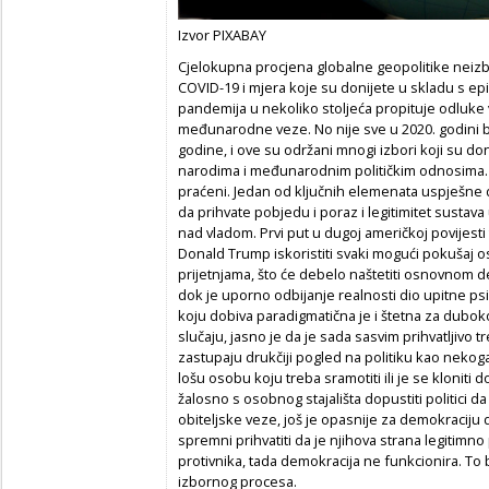
Izvor PIXABAY
Cjelokupna procjena globalne geopolitike neizbj
COVID-19 i mjera koje su donijete u skladu s 
pandemija u nekoliko stoljeća propituje odluke 
međunarodne veze. No nije sve u 2020. godini b
godine, i ove su održani mnogi izbori koji su d
narodima i međunarodnim političkim odnosima. Sv
praćeni. Jedan od ključnih elemenata uspješne 
da prihvate pobjedu i poraz i legitimitet sustava 
nad vladom. Prvi put u dugoj američkoj povijesti 
Donald Trump iskoristiti svaki mogući pokušaj os
prijetnjama, što će debelo naštetiti osnovnom de
dok je uporno odbijanje realnosti dio upitne 
koju dobiva paradigmatična je i štetna za dubo
slučaju, jasno je da je sada sasvim prihvatljivo tret
zastupaju drukčiji pogled na politiku kao nekog
lošu osobu koju treba sramotiti ili je se kloniti 
žalosno s osobnog stajališta dopustiti politici da
obiteljske veze, još je opasnije za demokraciju d
spremni prihvatiti da je njihova strana legitimno p
protivnika, tada demokracija ne funkcionira. To 
izbornog procesa.