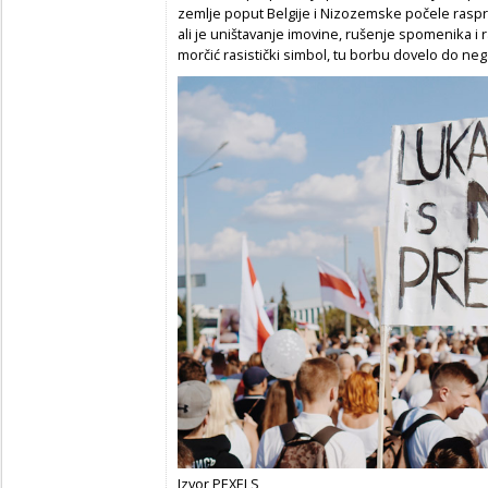
zemlje poput Belgije i Nizozemske počele raspra
ali je uništavanje imovine, rušenje spomenika i ra
morčić rasistički simbol, tu borbu dovelo do nega
Izvor PEXELS