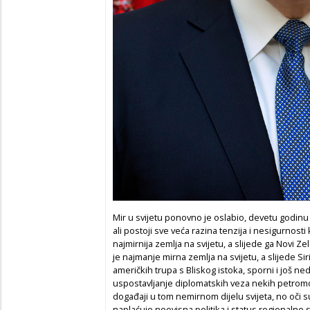
Mir u svijetu ponovno je oslabio, devetu godinu
ali postoji sve veća razina tenzija i nesigurnosti 
najmirnija zemlja na svijetu, a slijede ga Novi Ze
je najmanje mirna zemlja na svijetu, a slijede Sir
američkih trupa s Bliskog istoka, sporni i još ne
uspostavljanje diplomatskih veza nekih petromo
događaji u tom nemirnom dijelu svijeta, no oči 
naplaćuje neovisna politika i status regionalne s