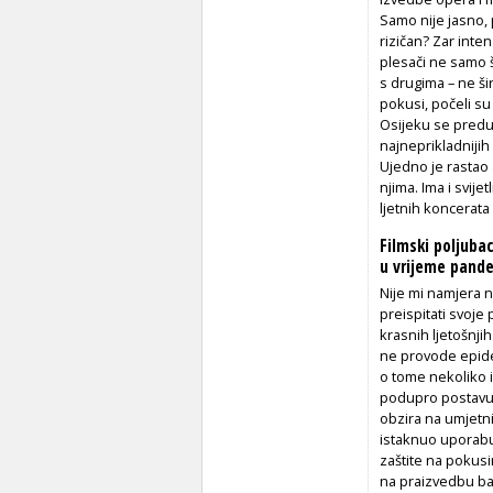
Samo nije jasno, 
rizičan? Zar inten
plesači ne samo 
s drugima – ne ši
pokusi, počeli su
Osijeku se predu
najneprikladnijih
Ujedno je rastao 
njima. Ima i svij
ljetnih koncerata 
Filmski poljuba
u vrijeme pand
Nije mi namjera n
preispitati svoje
krasnih ljetošnji
ne provode epide
o tome nekoliko i
podupro postav
obzira na umjetn
istaknuo uporabu 
zaštite na pokusi
na praizvedbu b