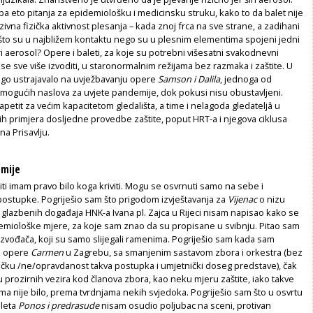
pa eto pitanja za epidemiološku i medicinsku struku, kako to da balet nije
zivna fizička aktivnost plesanja – kada znoj frca na sve strane, a zadihani
što su u najbližem kontaktu nego su u plesnim elementima spojeni jedni
ri aerosol? Opere i baleti, za koje su potrebni višesatni svakodnevni
 se sve više izvoditi, u staronormalnim režijama bez razmaka i zaštite. U
go ustrajavalo na uvježbavanju opere
Samson i Dalila
, jednoga od
 mogućih naslova za uvjete pandemije, dok pokusi nisu obustavljeni.
apetit za većim kapacitetom gledališta, a time i nelagoda gledateljâ u
etlih primjera dosljedne provedbe zaštite, poput HRT-a i njegova ciklusa
na Prisavlju.
c
emije
iti imam pravo bilo koga kriviti. Mogu se osvrnuti samo na sebe i
 postupke. Pogriješio sam što prigodom izvještavanja za
Vijenac
o nizu
h glazbenih događaja HNK-a Ivana pl. Zajca u Rijeci nisam napisao kako se
miološke mjere, za koje sam znao da su propisane u svibnju. Pitao sam
zvođača, koji su samo slijegali ramenima. Pogriješio sam kada sam
u opere
Carmen
u Zagrebu, sa smanjenim sastavom zbora i orkestra (bez
ičku /ne/opravdanost takva postupka i umjetnički doseg predstave), čak
prozirnih vezira kod članova zbora, kao neku mjeru zaštite, iako takve
ma nije bilo, prema tvrdnjama nekih svjedoka. Pogriješio sam što u osvrtu
aleta
Ponos i predrasude
nisam osudio poljubac na sceni, protivan