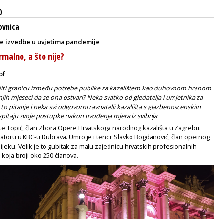
0
ovnica
e izvedbe u uvjetima pandemije
rmalno, a što nije?
pf
rditi granicu između potrebe publike za kazalištem kao duhovnom hranom
njih mjeseci da se ona ostvari? Neka svatko od gledatelja i umjetnika za
to pitanje i neka svi odgovorni ravnatelji kazališta s glazbenoscenskim
pitaju svoje postupke nakon uvođenja mjera iz svibnja
te Topić, član Zbora Opere Hrvatskoga narodnog kazališta u Zagrebu.
ratoru u KBC-u Dubrava. Umro je i tenor Slavko Bogdanović, član opernog
jeku. Velik je to gubitak za malu zajednicu hrvatskih profesionalnih
 koja broji oko 250 članova.