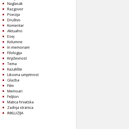
Naglasak
Razgovor
Poezija
Društvo
Komentar
Aktualno
Esej
Kolumne
In memoriam
Filologija
Književnost
Tema
Kazalište
Likovna umjetnost
Glazba
Film
Memoari
Feljton
Matica hrvatska
Zadnja stranica
INKLUZIJA