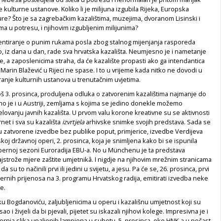
 kulturne ustanove. Koliko li je milijuna izgubila Rijeka, Europska
ture? Što je sa zagrebačkim kazalištima, muzejima, dvoranom Lisinski i
a u potresu, i njihovim izgubljenim milijunima?
entiranje o punim rukama posla zbog stalnog mijenjanja rasporeda
, iz dana u dan, rade sva hrvatska kazališta. Neumjesno je i nametanje
e, a zaposlenicima straha, da će kazalište propasti ako ga intendantica
 Marin Blažević u Rijeci ne spase. I to u vrijeme kada nitko ne dovodi u
ranje kulturnih ustanova u trenutačnim uvjetima.
oš 3. prosinca, produljena odluka o zatvorenim kazalištima najmanje do
lično je i u Austriji, zemljama s kojima se jedino donekle možemo
elovanju javnih kazališta. U prvom valu korone kreativne su se aktivnosti
rnet i sva su kazališta
izvrtjela
arhivske snimke svojih predstava. Sada se
 zatvorene izvedbe bez publike poput, primjerice, izvedbe Verdijeva
koj državnoj operi, 2. prosinca, koja je snimljena kako bi se ispunila
rnoj sezoni Euroradija EBU-a. No u Münchenu je ta predstava
strože mjere zaštite umjetnikâ. I nigdje na njihovim mrežnim stranicama
su to načinili prvi ili jedini u svijetu, a jesu. Pa će se, 26. prosinca, prvi
pernih prijenosa na 3. programu Hrvatskog radija, emitirati izvedba neke
e.
vku Bogdanoviću, zaljubljenicima u operu i kazališnu umjetnost koji su
o i živjeli da bi pjevali, pijetet su iskazali njihovi kolege. Impresivna je i
ernja slika upaljenih lampiona u subotu, 5. prosinca, oko HNK-a u počast