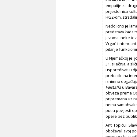
empatije za druge
prijestolnica kul
HGZ-om, stradalim
Nedolično je lam
predstava kada to
javnosti neke tez
Vrgoč i intendant
pitanje funkcioni
U Njemačkoj je, j
31. siječnja, a s
uspoređivati u dj
prebacile na inte
iznimno događaju
Falstaffa
u Bavars
obveza prema Ope
pripremana uz naj
nema samohvale da 
put u povijesti o
opere bez publik
Anti Topiću i Sla
obožavali svoj posa
potresna bila več