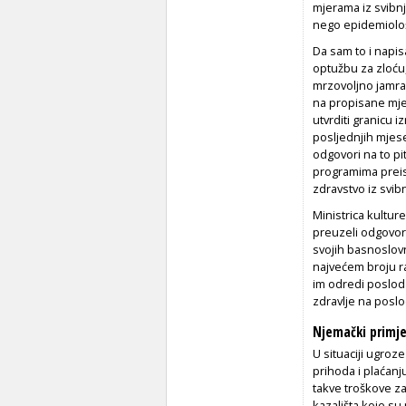
mjerama iz svibnj
nego epidemiološ
Da sam to i napis
optužbu za zloću,
mrzovoljno jamran
na propisane mje
utvrditi granicu
posljednjih mjese
odgovori na to pi
programima preis
zdravstvo iz svibn
Ministrica kultur
preuzeli odgovorn
svojih basnoslovn
najvećem broju r
im odredi poslod
zdravlje na poslo
Njemački primje
U situaciji ugroz
prihoda i plaćanju
takve troškove z
kazališta koje s