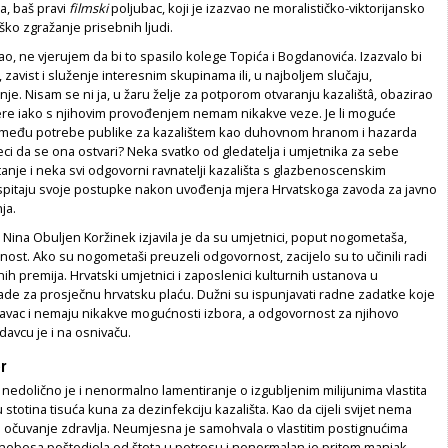
a, baš pravi
filmski
poljubac, koji je izazvao ne moralističko-viktorijansko
ko zgražanje prisebnih ljudi.
ao, ne vjerujem da bi to spasilo kolege Topića i Bogdanovića. Izazvalo bi
 zavist i služenje interesnim skupinama ili, u najboljem slučaju,
je. Nisam se ni ja, u žaru želje za potporom otvaranju kazalištâ, obazirao
re iako s njihovim provođenjem nemam nikakve veze. Je li moguće
 između potrebe publike za kazalištem kao duhovnom hranom i hazarda
ci da se ona ostvari? Neka svatko od gledatelja i umjetnika za sebe
tanje i neka svi odgovorni ravnatelji kazališta s glazbenoscenskim
pitaju svoje postupke nakon uvođenja mjera Hrvatskoga zavoda za javno
ja.
e Nina Obuljen Koržinek izjavila je da su umjetnici, poput nogometaša,
ost. Ako su nogometaši preuzeli odgovornost, zacijelo su to učinili radi
ih premija. Hrvatski umjetnici i zaposlenici kulturnih ustanova u
ade za prosječnu hrvatsku plaću. Dužni su ispunjavati radne zadatke koje
avac i nemaju nikakve mogućnosti izbora, a odgovornost za njihovo
davcu je i na osnivaču.
r
e nedolično je i nenormalno lamentiranje o izgubljenim milijunima vlastita
 stotina tisuća kuna za dezinfekciju kazališta. Kao da cijeli svijet nema
a očuvanje zdravlja. Neumjesna je samohvala o vlastitim postignućima
u nebesa poštedjela od šteta u potresu i nenormalan je pritom manjak