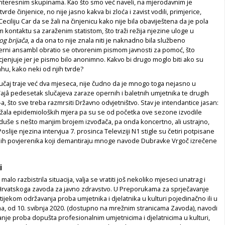
 interesnim skupinama. Kao što smo već naveli, na mjerodavnim je
tvrde činjenice, no nije jasno kakva bi zloća i zavist vodili, primjerice,
ciliju Car da se žali na činjenicu kako nije bila obaviještena da je pola
om kontaktu sa zaraženim statistom, što traži režija njezine uloge u
og brijača
, a da ona to nije znala niti je naknadno bila službeno
erni ansambl obratio se otvorenim pismom javnosti za pomoć, što
jenjuje jer je pismo bilo anonimno. Kakvo bi drugo moglo biti ako su
ahu, kako neki od njih tvrde?
slučaj traje već dva mjeseca, nije čudno da je mnogo toga nejasno u
ajâ pedesetak slučajeva zaraze opernih i baletnih umjetnika te drugih
, što sve treba razmrsiti Državno odvjetništvo. Stav je intendantice jasan:
držala epidemioloških mjera pa su se od početka ove sezone izvodile
oduše s nešto manjim brojem izvođača, pa onda koncertno, ali ustrajno,
slije njezina intervjua 7. prosinca Televiziji N1 stigle su četiri potpisane
lnih povjerenika koji demantiraju mnoge navode Dubravke Vrgoč izrečene
i
alo razbistrila situacija, valja se vratiti još nekoliko mjeseci unatrag i
Hrvatskoga zavoda za javno zdravstvo. U Preporukama za sprječavanje
ijekom održavanja proba umjetnika i djelatnika u kulturi pojedinačno ili u
, od 10. svibnja 2020. (dostupno na mrežnim stranicama Zavoda), navodi
nje proba dopušta profesionalnim umjetnicima i djelatnicima u kulturi,