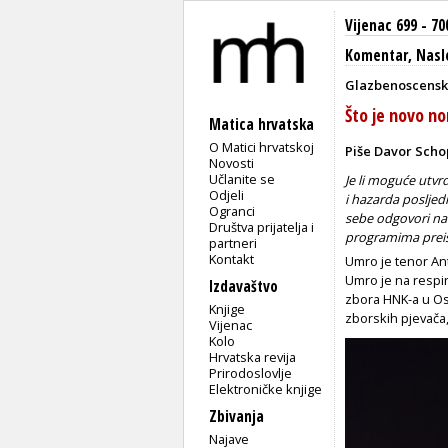
Vijenac 699 - 70
Komentar
,
Nasl
Glazbenoscensk
Što je novo no
Matica hrvatska
O Matici hrvatskoj
Piše Davor Scho
Novosti
Učlanite se
Je li moguće utv
Odjeli
i hazarda posljed
Ogranci
sebe odgovori na 
Društva prijatelja i
programima preis
partneri
Kontakt
Umro je tenor An
Umro je na respi
Izdavaštvo
zbora HNK-a u Osi
Knjige
zborskih pjevača,
Vijenac
Kolo
Hrvatska revija
Prirodoslovlje
Elektroničke knjige
Zbivanja
Najave