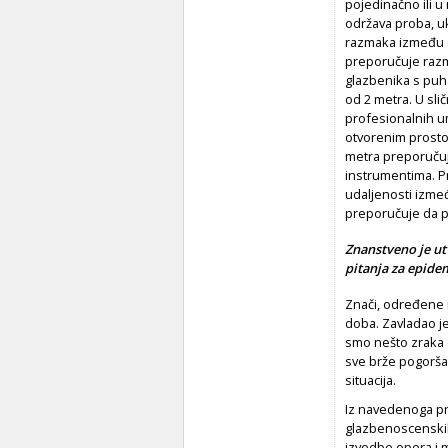
pojedinačno ili u
održava proba, uk
razmaka između o
preporučuje razm
glazbenika s puh
od 2 metra. U sl
profesionalnih um
otvorenim prostori
metra preporučuj
instrumentima. Pr
udaljenosti izmeđ
preporučuje da po
Znanstveno je utv
pitanja za epidem
Znači, određene m
doba. Zavladao j
smo nešto zraka d
sve brže pogoršav
situacija.
Iz navedenoga pr
glazbenoscenskih 
izvedbe opera i m