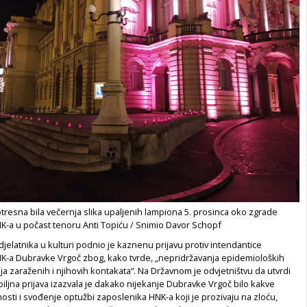
otresna bila večernja slika upaljenih lampiona 5. prosinca oko zgrade
-a u počast tenoru Anti Topiću / Snimio Davor Schopf
 djelatnika u kulturi podnio je kaznenu prijavu protiv intendantice
-a Dubravke Vrgoč zbog, kako tvrde, „nepridržavanja epidemioloških
nja zaraženih i njihovih kontakata“. Na Državnom je odvjetništvu da utvrdi
biljna prijava izazvala je dakako nijekanje Dubravke Vrgoč bilo kakve
sti i svođenje optužbi zaposlenika HNK-a koji je prozivaju na zloću,