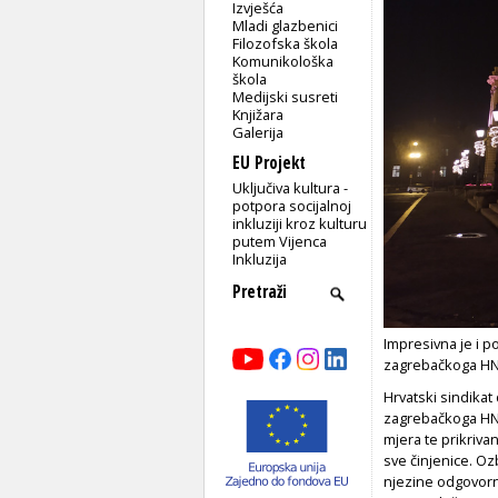
Izvješća
Mladi glazbenici
Filozofska škola
Komunikološka
škola
Medijski susreti
Knjižara
Galerija
EU Projekt
Uključiva kultura -
potpora socijalnoj
inkluziji kroz kulturu
putem Vijenca
Inkluzija
Impresivna je i p
zagrebačkoga HNK
Hrvatski sindikat
zagrebačkoga HNK
mjera te prikriva
sve činjenice. Oz
njezine odgovorno