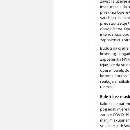
zavist i služenje
institucijama da u
prvakinju Opere Ce
sata bila u blisk
predstavi
Seviljsk
obaviještena. Op
intendantica podc
zaposlenici u str
Budući da cijeli 
kronologiji događ
zaposlenika HNK-a
izjavljuje da se 
opere i baleti, d
koroni usprkos. Po
reakcije sindika
u emisiji.
Baleti bez mask
Kako bi se barem m
pogledati mjere 
zaraze COVID-19 t
manjim skupinama
se da se „održava