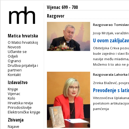
Vijenac 699 - 700
Razgovor
Razgovarao Tomislav
Josip Mrzljak, varaždin
Matica hrvatska
U ovom zaključav
O Matici hrvatskoj
Novosti
Obiteljska Crkva pozv
Učlanite se
bude zajedno i slavi Bož
Odjeli
nasilje među mladima, 
Ogranci
Možemo li to ako ne p
Društva prijatelja i
partneri
Kontakt
Razgovarala Lahorka P
Izdavaštvo
Zrinka Blažević, povjes
Knjige
Prevođenje s lat
Vijenac
Kolo
Vitezovićeva Uplakana
Hrvatska revija
poetskom artikulacijo
Prirodoslovlje
pamćenja
Elektroničke knjige
Zbivanja
Najave