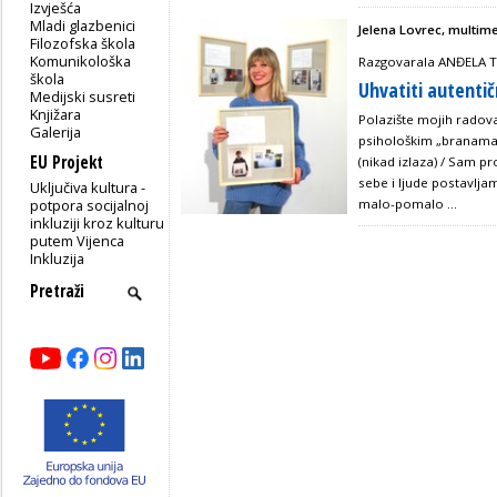
Izvješća
Mladi glazbenici
Jelena Lovrec, multim
Filozofska škola
Komunikološka
Razgovarala ANĐELA 
škola
Uhvatiti autenti
Medijski susreti
Knjižara
Polazište mojih radov
Galerija
psihološkim „branama“
EU Projekt
(nikad izlaza) / Sam p
sebe i ljude postavljam
Uključiva kultura -
potpora socijalnoj
malo-pomalo ...
inkluziji kroz kulturu
putem Vijenca
Inkluzija