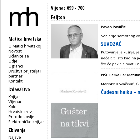
Vijenac 699 - 700
Feljton
Pavao Pavličić
Sanjarije samotnog v
Matica hrvatska
SUVOZAČ
O Matici hrvatskoj
Novosti
Putovanje je kušnja, j
Učlanite se
neće biti isto kao na 
Odjeli
što će pak djelovati i
Ogranci
Društva prijatelja i
PIŠE Ljerka Car Matuti
partneri
Kontakt
Marinko Kovačević,
Gu
Izdavaštvo
Čudesni haiku – n
Knjige
Vijenac
Kolo
Hrvatska revija
Prirodoslovlje
Elektroničke knjige
Zbivanja
Najave