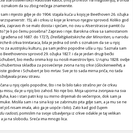
čila staroslavenski) i Radoslav Katičić (moj profesor na magisteriju), a onda
a s oznakom da su zbog nečega znamenite.
 sam i mjesto gdje je do 1904. stajala kuća u kojoj je Beethoven 26. ožujka
rzspanierstr. 15), ali i crkvu iz koje je krenuo njegov sprovod. Koliko god
ela, zapravo ih se malo doista i sjećam, no ovu u Alser­strasse pamtit ću
što? Je li po čemu posebna? Zapravo i nije. Barokna crkva sa samostanom
e (građena od 1687. do 1727),
Dreifaltigkeits­kirche der Minoriten,
u narodu
irche
ili crkva trinitaraca, bila je jedna od onih s oznakom da se u njoj
žno za austrijsku kulturu, pa sam jedno popodne ušla u nju. Saznala sam
uo Beethovenov sprovod 29. ožujka 1827. i da je jedan drugi bečki
 ­Schubert, bio među onima koji su nosili maestrov lijes. U rujnu 1828. ovdje
Schubertova skladba za posvećenje zvona na toj crkvi (
Glocken­weihe
), a
iste godine i Sch­ubert je bio mrtav. Sve je to sada mirna priča, no tada
oživljavala pravu stravu.
ana u njoj cijelo popodne, što i ne bi bilo tako strašno jer će crkvu
nju misu, da je u njoj bio zahod. No nije bio. Moja uporna zvonjava na sva
luha, kao i stari patri koji su mirno drijemali do večernjice, dok sam ja
 muke. Mislila sam i na sina koji se zabrinuto pita gdje sam, a ja mu se ne
tel još nisam imala, ako ga je uopće i bilo). Zato kad god čujem
du radosti,
pomislim na svoje izbavljenja iz crkve odakle je taj velikan
, a ja na slobodu. Sreća ima mnogo lica.