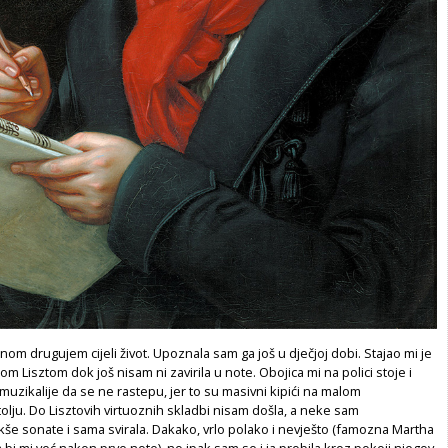
om drugujem cijeli život. Upoznala sam ga još u dječjoj dobi. Stajao mi je
om Lisztom dok još nisam ni zavirila u note. Obojica mi na polici stoje i
uzikalije da se ne rastepu, jer to su masivni kipići na malom
ju. Do Lisztovih virtuoznih skladbi nisam došla, a neke sam
še sonate i sama svirala. Dakako, vrlo polako i nevješto (famozna Martha