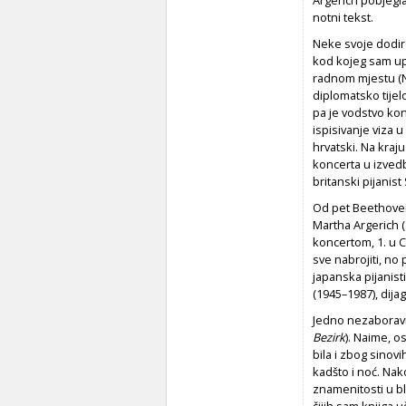
Argerich pobjegla
notni tekst.
Neke svoje dodir
kod kojeg sam up
radnom mjestu (
diplomatsko tijel
pa je vodstvo ko
ispisivanje viza 
hrvatski. Na kraj
koncerta u izved
britanski pijanis
Od pet Beethoveno
Martha Argerich (
koncertom, 1. u 
sve nabrojiti, no
japanska pijanisti
(1945–1987), dija
Jedno nezaboravn
Bezirk
). Naime, 
bila i zbog sinovi
kadšto i noć. Na
znamenitosti u bl