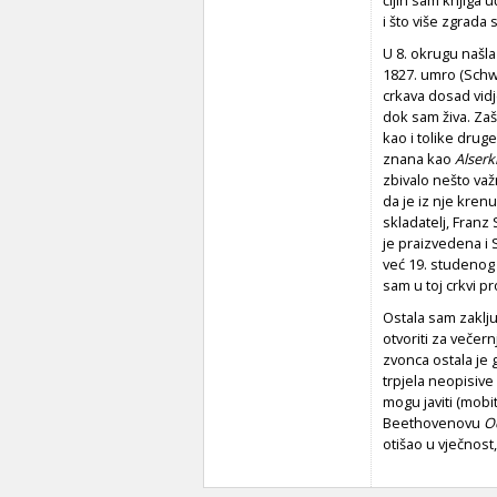
čijih sam knjiga u
i što više zgrad
U 8. okrugu našla
1827. umro (Schwa
crkava dosad vidj
dok sam živa. Za
kao i tolike drug
znana kao
Alserk
zbivalo nešto va
da je iz nje kren
skladatelj, Franz
je praizvedena i 
već 19. studenog 
sam u toj crkvi pr
Ostala sam zaključ
otvoriti za večer
zvonca ostala je g
trpjela neopisive
mogu javiti (mobi
Beethovenovu
O
otišao u vječnost