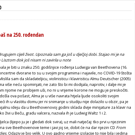
0
aš na 250. rođendan
gujem cijeli život. Upoznala sam ga još u dječjoj dobi. Stajao mi je na
 Lisztom dok još nisam ni zavirila u note
ala je biti u znaku 250. godišnjice rođenja Ludwiga van Beethovena (16.
oncertne dvorane to su u svojim programima i najavile, no COVID-19 štošta
islila sam da skladateljicu, violinisticu i klaviristicu Almu ­Deutscher (2005)
a više neću spominjati, ne zato što bi mi dodijala, naprotiv, i dalje mi je
am njome ne probijem uši, no ni u vrijeme korone ne mogu je preskočiti.
došla ova pošast, Alma je u više navrata htjela ljude osokoliti svojim
i ih u vlastitu domu jer ni snimanje u studiju nije dolazilo u obzir, pa je
ijalnu ideju da u Beethovenovoj godini sklada dvije minijature za klavir na
 živi u Beču, gradu valcera, nazvala ih je Ludwig Waltz 1 i 2.
elca (lijepo ju je i gledati dok svira), uz mali natječaj: tko prvi u njezinim
a sve Beethovenove teme i javi joj se, dobit će na dar njezin CD
From
dies.
Odaziv je bio velik. U ovo gadno vrijeme izolacije to nije bila i jedina