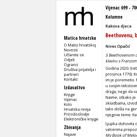
Vijenac 699 - 70
Kolumne
Rakova djeca
Beethovenu, b
Matica hrvatska
O Matici hrvatskoj
Nives Opačić
Novosti
Učlanite se
S Beethovenom dru
Odjeli
klaviru s Franzom
Ogranci
Godina 2020. treb
Društva prijatelja i
prosinca 1770). K
partneri
Kontakt
im je poremetio. M
u svojim tekstovim
Izdavaštvo
draga, nego da v
Knjige
Naime, otkako je 
Vijenac
skladbama, izvodeć
Kolo
tako došla na gen
Hrvatska revija
Prirodoslovlje
njegove teme. Kako
Elektroničke knjige
Ljupka duhovita dj
Zbivanja
valcerima prepozn
Najave
My Book of Melo