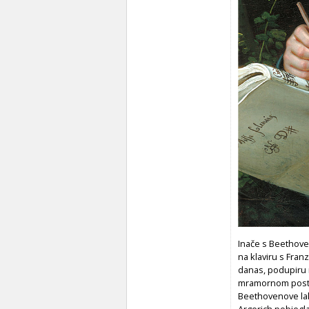
Inače s Beethoven
na klaviru s Franz
danas, podupiru m
mramornom postol
Beethovenove lak