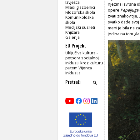
Izvješća
njezina izvrsna i
Mladi glazbenici
opere
Pepeljuga
Filozofska škola
zvati znakovitije,
Komunikološka
svatko dade svoj o
škola
Medijski susreti
meni je bila najza
Knjižara
jedina na tom gla
Galerija
EU Projekt
Uključiva kultura -
potpora socijalnoj
inkluziji kroz kulturu
putem Vijenca
Inkluzija