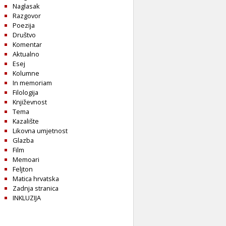
Naglasak
Razgovor
Poezija
Društvo
Komentar
Aktualno
Esej
Kolumne
In memoriam
Filologija
Književnost
Tema
Kazalište
Likovna umjetnost
Glazba
Film
Memoari
Feljton
Matica hrvatska
Zadnja stranica
INKLUZIJA