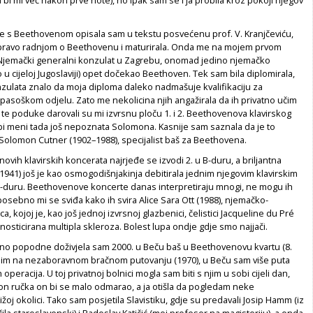
 bi mi već nakon prve note), no ipak sam se i ja probila kroz pokoji njegov
e s Beethovenom opisala sam u tekstu posvećenu prof. V. Kranjčeviću,
ravo radnjom o ­Beethovenu i maturirala. Onda me na mojem prvom
Njemački generalni konzulat u Zagrebu, onomad jedino njemačko
o u cijeloj Jugoslaviji) opet dočekao Beethoven. Tek sam bila diplomirala,
nzulata znalo da moja diploma daleko nadmašuje kvalifikaciju za
u pasoškom odjelu. Zato me nekolicina njih angažirala da ih privatno učim
u te poduke darovali su mi izvrsnu ploču 1. i 2. Beethovenova klavirskog
bi meni tada još nepoznata Solomona. Kasnije sam saznala da je to
t Solomon Cutner (1902–1988), specijalist baš za Beethovena.
vih klavirskih koncerata najrjeđe se izvodi 2. u B-duru, a briljantna
1941) još je kao osmogodišnjakinja debitirala jednim njegovim klavirskim
C-duru. Beethovenove koncerte danas interpretiraju mnogi, ne mogu ih
 posebno mi se sviđa kako ih svira Alice Sara Ott (1988), njemačko-
ca, kojoj je, kao još jednoj izvrsnoj glazbenici, čelistici Jacqueline du Pré
gnosticirana multipla skleroza. Bolest lupa ondje gdje smo najjači.
o popodne doživjela sam 2000. u Beču baš u Beethovenovu kvartu (8.
osim na nezaboravnom bračnom putovanju (1970), u Beču sam više puta
h operacija. U toj privatnoj bolnici mogla sam biti s njim u sobi cijeli dan,
kon ručka on bi se malo odmarao, a ja otišla da pogledam neke
ižoj okolici. Tako sam posjetila Slavistiku, gdje su predavali Josip Hamm (iz