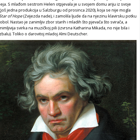
deja. S mlađom sestrom Helen otpjevala je u svojem domu ariju iz svoje
(još jedna produkcija u Salzburgu od prosinca 2020), koja se nije mogla
Star of Hope
(Zvijezda nade), i zamolila ljude da na njezinu klavirsku potku
bol. Nastao je zanimljiv zbor starih i mladih što pjevača što svirača, a
nimljivija svirka na muzičkoj pili (izvrsna Katharina Mikada, no nije bila i
zbalu). Toliko o darovitoj mladoj Almi Deutscher.