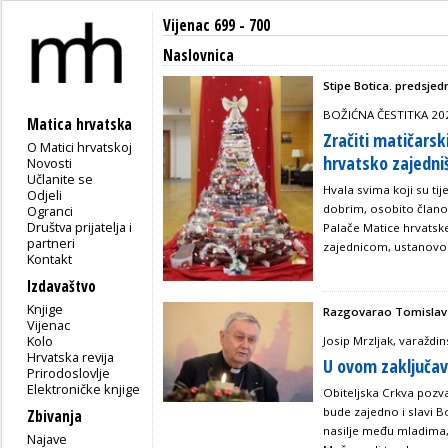
Vijenac 699 - 700
Naslovnica
Stipe Botica. predsjed
BOŽIĆNA ČESTITKA 20
Matica hrvatska
Zračiti matičars
O Matici hrvatskoj
hrvatsko zajedni
Novosti
Učlanite se
Hvala svima koji su ti
Odjeli
dobrim, osobito članov
Ogranci
Društva prijatelja i
Palače Matice hrvatske
partneri
zajednicom, ustanovom
Kontakt
Izdavaštvo
Knjige
Razgovarao Tomislav
Vijenac
Kolo
Josip Mrzljak, varaždin
Hrvatska revija
U ovom zaključav
Prirodoslovlje
Elektroničke knjige
Obiteljska Crkva pozv
bude zajedno i slavi Bož
Zbivanja
nasilje među mladima, 
Najave