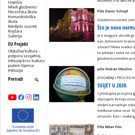
Možemo li to ako ne p
Izvješća
Mladi glazbenici
Piše Davor Schopf
Filozofska škola
Komunikološka
Glazbenoscenske izve
škola
Medijski susreti
Što je novo norma
Knjižara
Galerija
Je li moguće utvrditi 
kao duhovnom hranom 
EU Projekt
ostvari? Neka svatko o
Uključiva kultura -
to pitanje i neka svi o
potpora socijalnoj
glazbenoscenskim pro
inkluziji kroz kulturu
putem Vijenca
piše Vedran Obućina
Inkluzija
DOGAĐAJI I PROCESI K
SVIJET U 2020.
Cjelokupna procjena g
utjecajem širenja vir
stoljeća propituje odl
međunarodne veze. No 
virusom. Kao i svake go
Piše Milan Pelc