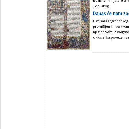
Božićne minijature u 
Topuskog
Danas će nam zas
U misalu zagrebačkog 
promišljen i inventivan
njezine važnije blagd
ciklus slika povezan s 