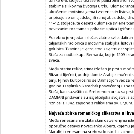
tunike 6–8. stoljeća ukrašene polikromiranom 
stablima s likovima životinja u trku. Ulomak rano
ukrašenim motivima gema i vretenastih listova, 
pripisuje se umajadskoj, ili ranoj abasidskoj dinas
11–12. stoljeće, te desetak ulomaka svilene tk
povezanim rozetama s prikazima ptica i grifona
Posebno je vrijedan izložak zlatne svile, datira
talijanskih radionica s motivima stabljika, listova i
golubica. Tkanina je vjerojatno zavjetni dar split
Staša za nadbiskupa Bernarda, koji je 1209. izra
sveca.
Među starim relikvijarima izložen je prst s moćim
Blizanci liječnici, podrijetlom iz Arabije, mučen
Siriji. Njihov kult proširio se Dalmacijom već za 
godine. U splitskoj katedrali posvećenoj Uznese
Staša, kao suzaštitnici. Srebrenom prstu sa prs
DAMIANI pridavana su iscjeliteljska svojstva, a 
riznice iz 1342. zajedno s relikvijama sv. Grgura.
Najveća zbirka romaničkog slikarstva u Hrva
Među renesansnim zlatarskim ostvarenjima ističe 
oporučno ostavio novac Janko Alberti, kojemu je
Marulić, i renesansna srebrna kustodija za host