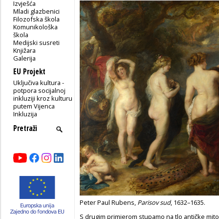
Izvješća
Mladi glazbenici
Filozofska škola
Komunikološka
škola
Medijski susreti
Knjižara
Galerija
EU Projekt
Uključiva kultura -
potpora socijalnoj
inkluziji kroz kulturu
putem Vijenca
Inkluzija
Peter Paul Rubens,
Parisov sud
, 1632–1635.
S drugim primjerom stupamo na tlo antičke mitolo