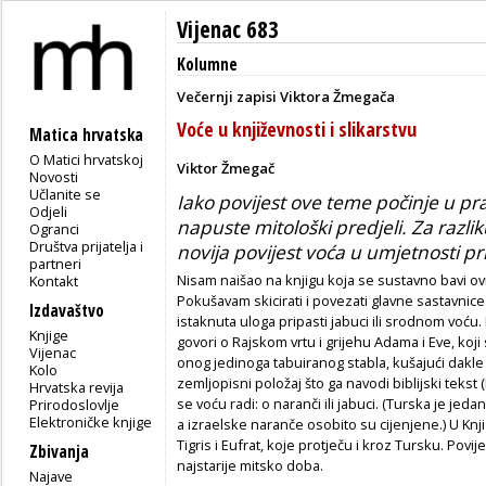
Vijenac 683
Kolumne
Večernji zapisi Viktora Žmegača
Voće u književnosti i slikarstvu
Matica hrvatska
O Matici hrvatskoj
Viktor Žmegač
Novosti
Učlanite se
Iako povijest ove teme počinje u pr
Odjeli
napuste mitološki predjeli. Za razliku
Ogranci
Društva prijatelja i
novija povijest voća u umjetnosti p
partneri
Nisam naišao na knjigu koja se sustavno bavi o
Kontakt
Pokušavam skicirati i povezati glavne sastavnice
Izdavaštvo
istaknuta uloga pripasti jabuci ili srodnom voću. B
Knjige
govori o Rajskom vrtu i grijehu Adama i Eve, koji 
Vijenac
onog jedinoga tabuiranog stabla, kušajući dakl
Kolo
zemljopisni položaj što ga navodi biblijski tekst (
Hrvatska revija
se voću radi: o naranči ili jabuci. (Turska je jed
Prirodoslovlje
Elektroničke knjige
a izraelske naranče osobito su cijenjene.) U Knj
Tigris i Eufrat, koje protječu i kroz Tursku. Pov
Zbivanja
najstarije mitsko doba.
Najave