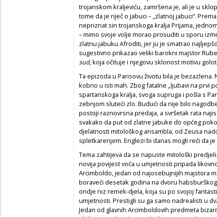
trojanskom kraljeviću, zamršena je, ali je u sk
tome da je riječ o jabuci – „zlatnoj jabuci“. Prema
nepriznat sin trojanskoga kralja Prijama, jednom 
– mimo svoje volje morao prosuditi u sporu izmeđ
zlatnu jabuku Afroditi, jer ju je smatrao najljep
sugestivno prikazao veliki barokni majstor Rub
sud
, koja očituje i njegovu sklonost motivu golot
Ta epizoda u Parisovu životu bila je bezazlena. No
kobno u isti mah. Zbog fatalne „ljubavi na prvi p
spartanskoga kralja, svoga supruga i pošla s Par
zebnjom sluteći zlo. Budući da nije bilo nagodbe
postoji raznovrsna predaja, a svršetak rata naj
svakako da put od zlatne jabuke do općeg pokolja
djelatnosti mitološkog ansambla, od Zeusa nado
spletkarenjem. Englezi bi danas mogli reći da je
Tema zahtijeva da se napuste mitološki predjeli. Z
novija povijest voća u umjetnosti pripada likovn
Arcimboldo, jedan od najosebujnijih majstora m
boraveći desetak godina na dvoru habsburškog 
ondje niz remek-djela, koja su po svojoj fantasti
umjetnosti. Prestigli su ga samo nadrealisti u dv
Jedan od glavnih Arcimboldovih predmeta bizarn