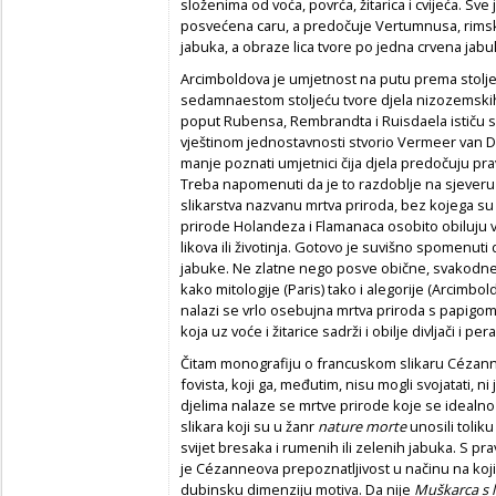
složenima od voća, povrća, žitarica i cvijeća. Sve 
posvećena caru, a predočuje Vertumnusa, rimsko
jabuka, a obraze lica tvore po jedna crvena jab
Arcimboldova je umjetnost na putu prema stolje
sedamnaestom stoljeću tvore djela nizozemskih 
poput Rubensa, Rembrandta i Ruisdaela ističu s
vještinom jednostavnosti stvorio Vermeer van Del
manje poznati umjetnici čija djela predočuju prav
Treba napomenuti da je to razdoblje na sjeveru
slikarstva nazvanu mrtva priroda, bez kojega s
prirode Holandeza i Flamanaca osobito obiluju 
likova ili životinja. Gotovo je suvišno spomenuti
jabuke. Ne zlatne nego posve obične, svakodnev
kako mitologije (Paris) tako i alegorije (Arcimb
nalazi se vrlo osebujna mrtva priroda s papigom
koja uz voće i žitarice sadrži i obilje divljači i pera
Čitam monografiju o francuskom slikaru Cézann
fovista, koji ga, međutim, nisu mogli svojatati, n
djelima nalaze se mrtve prirode koje se idealno 
slikara koji su u žanr
nature morte
unosili toliku
svijet bresaka i rumenih ili zelenih jabuka. S prav
je Cézanneova prepoznatljivost u načinu na koji
dubinsku dimenziju motiva. Da nije
Muškarca s 