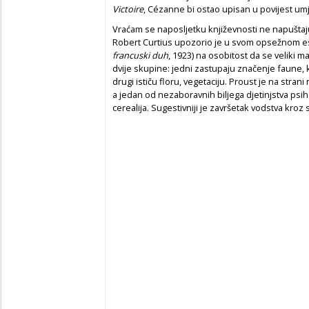
Victoire
, Cézanne bi ostao upisan u povijest um
Vraćam se naposljetku književnosti ne napuštajuć
Robert Curtius upozorio je u svom opsežnom es
francuski duh
, 1923) na osobitost da se veliki m
dvije skupine: jedni zastupaju značenje faune,
drugi ističu floru, vegetaciju. Proust je na stran
a jedan od nezaboravnih biljega djetinjstva psih
cerealija. Sugestivniji je završetak vodstva kroz s