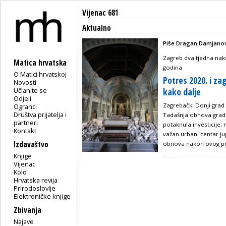
Vijenac 681
Aktualno
Piše Dragan Damjanov
Zagreb dva tjedna nak
Matica hrvatska
godina
O Matici hrvatskoj
Potres 2020. i za
Novosti
Učlanite se
kako dalje
Odjeli
Zagrebački Donji grad 
Ogranci
Društva prijatelja i
Tadašnja obnova grad
partneri
potaknula investicije,
Kontakt
važan urbani centar j
Izdavaštvo
obnova nakon ovog pot
Knjige
Vijenac
Kolo
Hrvatska revija
Prirodoslovlje
Elektroničke knjige
Zbivanja
Najave