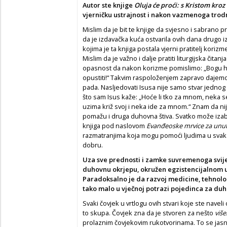
Autor ste knjige
Oluja će proći: s Kristom kro
vjerničku ustrajnost i nakon vazmenoga trod
Mislim da je bit te knjige da svjesno i sabrano 
da je izdavačka kuća ostvarila ovih dana drugo 
kojima je ta knjiga postala vjerni pratitelj kori
Mislim da je važno i dalje pratiti liturgijska čitanj
opasnost da nakon korizme pomislimo: „Bogu h
opustiti!“ Takvim raspoloženjem zapravo dajemo
pada. Nasljedovati Isusa nije samo stvar jednog 
što sam Isus kaže: „Hoće li tko za mnom, nek
uzima križ svoj i neka ide za mnom.“ Znam da nij
pomažu i druga duhovna štiva. Svatko može izab
knjiga pod naslovom
Evanđeoske mrvice za unut
razmatranjima koja mogu pomoći ljudima u svako
dobru.
Uza sve prednosti i zamke suvremenoga svijet
duhovnu okrjepu, okružen egzistencijalnom 
Paradoksalno je da razvoj medicine, tehnolog
tako malo u vječnoj potrazi pojedinca za du
Svaki čovjek u vrtlogu ovih stvari koje ste navel
to skupa. Čovjek zna da je stvoren za nešto
više
prolaznim čovjekovim rukotvorinama. To se jas