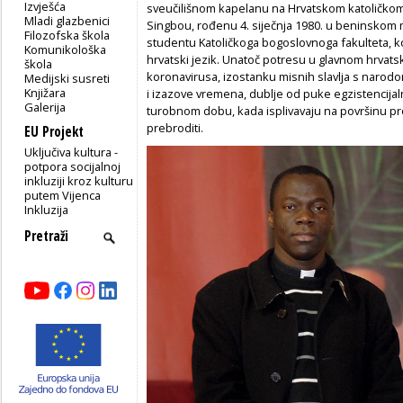
Izvješća
sveučilišnom kapelanu na Hrvatskom katoličko
Mladi glazbenici
Singbou, rođenu 4. siječnja 1980. u beninskom
Filozofska škola
studentu Katoličkoga bogoslovnoga fakulteta, ko
Komunikološka
hrvatski jezik. Unatoč potresu u glavnom hrvat
škola
koronavirusa, izostanku misnih slavlja s narod
Medijski susreti
Knjižara
i izazove vremena, dublje od puke egzistencija
Galerija
turobnom dobu, kada isplivavaju na površinu pr
prebroditi.
EU Projekt
Uključiva kultura -
potpora socijalnoj
inkluziji kroz kulturu
putem Vijenca
Inkluzija