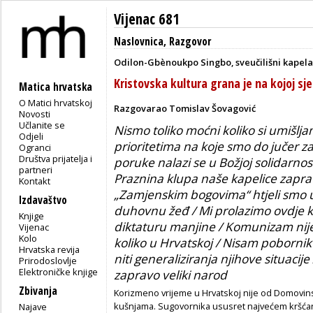
Vijenac 681
Naslovnica
,
Razgovor
Odilon-Gbènoukpo Singbo, sveučilišni kapela
Kristovska kultura grana je na kojoj sj
Matica hrvatska
O Matici hrvatskoj
Razgovarao Tomislav Šovagović
Novosti
Učlanite se
Nismo toliko moćni koliko si umišlj
Odjeli
prioritetima na koje smo do jučer z
Ogranci
Društva prijatelja i
poruke nalazi se u Božjoj solidarno
partneri
Praznina klupa naše kapelice zapra
Kontakt
„Zamjenskim bogovima“ htjeli smo u
Izdavaštvo
duhovnu žeđ / Mi prolazimo ovdje kr
Knjige
diktaturu manjine / Komunizam nije
Vijenac
Kolo
koliko u Hrvatskoj / Nisam pobornik
Hrvatska revija
niti generaliziranja njihove situacije
Prirodoslovlje
Elektroničke knjige
zapravo veliki narod
Zbivanja
Korizmeno vrijeme u Hrvatskoj nije od Domovins
kušnjama. Sugovornika ususret najvećem kršć
Najave