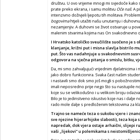
društvu. U ovo vrijeme mnogi mi svjedoče kako s
prate preko ekrana, i samu molitvu
Oče naš
. A 
intenzivno doživjeli ljepotu tih molitava. Prob
bogovima
htjeli utažiti našu unutarnju i duhovn
nezamjenjiv. A duhovni se život ostvaruje u pov
malenim stvarima kojima nas On svakodnevno o
I Hrvatsko katoličko sveučilište suočeno je s 
klanjanje, križni put i misna slavlja bistril
put. Što vas nadahnjuje u svakodnevnim susre
odgovora na vječna pitanja o smislu, bitku, vj
Da, mi smo zahvaljujući vrijednim djelatnicima i n
jako dobro funkcionira. Svaka čast našim student
i nastavili smo dok smo još mogli s pobožnostima
imali neposredno prije nego što su nastupile no
koje su se velikodušno i u velikom broju odazval
Bilo je to jedinstveno iskustvo koje nas i dal
rado mole dalje s predloženim tekstovima za kla
Trajno se nameće teza o sukobu vjere i znanos
sve njezine hijerarhijske slabosti), teza koj
napredak, dok vjera ostaje arhaični, slijepi r
vaši „lijekovi“ u polemikama s neistomišljeni