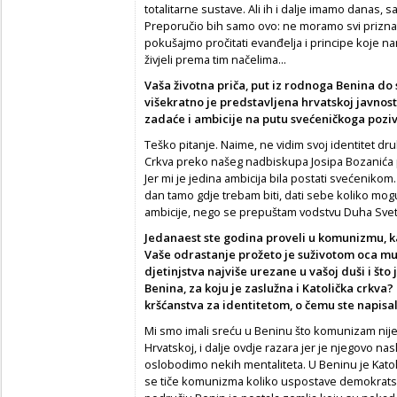
totalitarne sustave. Ali ih i dalje imamo danas,
Preporučio bih samo ovo: ne moramo svi priznat
pokušajmo pročitati evanđelja i principe koje 
živjeli prema tim načelima...
Vaša životna priča, put iz rodnoga Benina do
višekratno je predstavljena hrvatskoj javnosti
zadaće i ambicije na putu svećeničkoga pozi
Teško pitanje. Naime, ne vidim svoj identitet dr
Crkva preko našeg nadbiskupa Josipa Bozanića p
Jer mi je jedina ambicija bila postati svećenikom.
dan tamo gdje trebam biti, dati sebe koliko mo
ambicije, nego se prepuštam vodstvu Duha Svet
Jedanaest ste godina proveli u komunizmu, ka
Vaše odrastanje prožeto je suživotom oca mus
djetinjstva najviše urezane u vašoj duši i št
Benina, za koju je zaslužna i Katolička crkv
kršćanstva za identitetom, o čemu ste napisal
Mi smo imali sreću u Beninu što komunizam nije b
Hrvatskoj, i dalje ovdje razara jer je njegovo na
oslobodimo nekih mentaliteta. U Beninu je Katoli
se tiče komunizma koliko uspostave demokrats