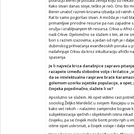
području Benin je postala zemlja koju su nekad n
Kako stvari danas stoje, teško je reći. Ono što 
Benin unatoč raznim krizama izbavlja od ratnih 
Rat bi samo pogoršao stvari. A možda je i naš 
primamljive prirodne resurse pa nas zapadne s
oružja i izrabljivanjem tih resursa. Crkva u Afric
nadi Crkve. Djelomično se slažem s tim, ali ne s
bori s raznim izazovima, a jedan od njih je i da
dubinskog prihvaćanja evanđeoskih poruka u pos
nadahnjuje Crkvu da kroz inkulturaciju afrički n
spasenja.
Je li najveća kriza današnjice zapravo pitanje
razapete između slobodne volje i krilatice 
da se intelektualne rasprave braće Karamaz
golemom uzorku svjetske populacije, a opet
čovjeka pojedinačno, slažete li se?
Apsolutno se slažem. Ali opet vidimo rast potr
sociolog Željko Mardešić u svojem
Rascjepu u s
kako već rekoh – nalazimo zamjenske bogove koji 
subjektivizacija vječnih i objektivnih istina nika
čovjeku, pa se čovjek može boriti protiv njih u
istine opet uskrsnuti, a čovjek ostaje i dalje ne