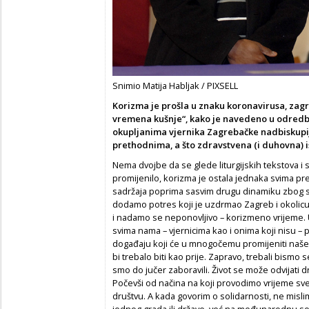
Snimio Matija Habljak / PIXSELL
Korizma je prošla u znaku koronavirusa, zag
vremena kušnje“, kako je navedeno u odredba
okupljanima vjernika Zagrebačke nadbiskupij
prethodnima, a što zdravstvena (i duhovna) i
Nema dvojbe da se glede liturgijskih tekstova i s
promijenilo, korizma je ostala jednaka svima pr
sadržaja poprima sasvim drugu dinamiku zbog s
dodamo potres koji je uzdrmao Zagreb i okolic
i nadamo se neponovljivo – korizmeno vrijeme. 
svima nama – vjernicima kao i onima koji nisu 
događaju koji će u mnogočemu promijeniti naše 
bi trebalo biti kao prije. Zapravo, trebali bismo s
smo do jučer zaboravili. Život se može odvijati 
Počevši od načina na koji provodimo vrijeme sve
društvu. A kada govorim o solidarnosti, ne misl