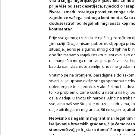
Vrsna knjiga nigerijskoga književnika Chinu
prije više od šest desetljeća, svjedoči o ras
života, između ostaloga promijenjenoga s do
zajednice vašega rodnoga kontinenta. Kako u
doduše) strah od ilegalnih migranata koji mo
kontinenta?
Prije svega mogu reći da je riječ o „proročkom dj
gimnaziji. Drugo, nisam pobornik slijepoga prima
situacije. Jedno je sigurno, mnogi od njih ne bi 
ono što trebamo uvijek istaknuti jest ovo: ako 
najmanje što mogu napraviti jest poštivati tradic
kao da sam vlasnik te zemlje, onda me građanin 
Vratimo se na promjenu paradigme s dolaskom m
stvari, ali je upravo ovdje snaga spomenute crkv
oplemenjuje te zajednice. A ako želimo biti dovo
toliko problem u tome koliko u načinu na koji bivš
dalje vladaju u životu tih naroda. Africi ne treba 
sve, ama baš sve što joj je oduzela i oduzima, i on
dalje biti ilegalnih migranata. Bit će sigurno, ali
Neovisno o ilegalnim migrantima i legalnim 
iseljavanje hrvatskih građana, čije ćemo ra
stanovništva), je li „stara dama“ Europa sama