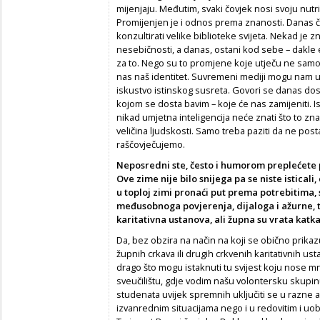
mijenjaju. Međutim, svaki čovjek nosi svoju nutr
Promijenjen je i odnos prema znanosti. Danas 
konzultirati velike biblioteke svijeta. Nekad je z
nesebičnosti, a danas, ostani kod sebe – dakle 
za to. Nego su to promjene koje utječu ne samo 
nas naš identitet. Suvremeni mediji mogu nam uv
iskustvo istinskog susreta. Govori se danas dos
kojom se dosta bavim – koje će nas zamijeniti. 
nikad umjetna inteligencija neće znati što to znač
veličina ljudskosti. Samo treba paziti da ne pos
raščovječujemo.
Neposredni ste, često i humorom preplećete 
Ove zime nije bilo snijega pa se niste isticali
u toploj zimi pronaći put prema potrebitima
međusobnoga povjerenja, dijaloga i ažurne,
karitativna ustanova, ali župna su vrata katka
Da, bez obzira na način na koji se obično prika
župnih crkava ili drugih crkvenih karitativnih ust
drago što mogu istaknuti tu svijest koju nose m
sveučilištu, gdje vodim našu volontersku skupi
studenata uvijek spremnih uključiti se u razne ak
izvanrednim situacijama nego i u redovitim i uob