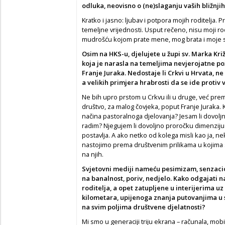
odluka, neovisno o (ne)slaganju vaših bližnjih
Kratko i jasno: ljubav i potpora mojih roditelja. 
temeljne vrijednosti. Usput rečeno, nisu moji rodite
mudrošću kojom prate mene, mog brata i moje ses
Osim na HKS-u, djelujete u župi sv. Marka Kri
koja je narasla na temeljima nevjerojatne p
Franje Juraka. Nedostaje li Crkvi u Hrvata, n
a velikih primjera hrabrosti da se ide protiv
Ne bih upro prstom u Crkvu ili u druge, već prem
društvo, za malog čovjeka, poput Franje Juraka.
načina pastoralnoga djelovanja? Jesam li dovoljn
radim? Njegujem li dovoljno proročku dimenziju sv
postavlja. A ako netko od kolega misli kao ja, neka
nastojimo prema društvenim prilikama u kojima s
na njih.
Svjetovni mediji nameću pesimizam, senzacio
na banalnost, poriv, nedjelo. Kako odgajati n
roditelja, a opet zatupljene u interijerima u
kilometara, upijenoga znanja putovanjima u 
na svim poljima društvene djelatnosti?
Mi smo u generaciji triju ekrana – računala, mobit