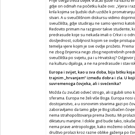
Prije svega treba uvijek vraćati ljude na važnu enc
gdje on odmah na početku kaže ovo: „Vjera i ra
krila kojima se ljudski duh uzdiže k promatranju 
stvari. A u sveučilišnom diskursu vidimo doprin
sveučilišta, gdje studiraju ne samo vjernici katolic
Redovito primam na razgovor takve studente, koj
predrasude koje su nekada imali o Crkvi i o od
dosljednost, ozbiljnost kojom se ovdje pristupa z
temelja vjere kojim je sve ovdje prožeto. Prema
ne zbog činjenica nego zbog nepotrebnih predr
sveučilišta po svijetu, pa i u Hrvatskoj? Odgovor
na kulturu dijaloga, a ne na predrasude i stav isk
Europa i svijet, kao u sva doba, biju bitku k
trajnim „hrvanjem“ između dobra i zla. U koj
suvremenoga čovjeka, ali i svećenika?
Možda ću zvučati odveć strogo, ali izgubili smo
sferama. Europa ne želi više Boga. Europa nosi 
dostojanstvo, a u osnovnim stvarima gazi po čo
zaboravljamo da tamo gdje je Bog izbačen čovjek
nema strahopoštovanja prema životu. Mi prolazi
diktaturu manjine. I dokle god bude tako, iskušen
nema prave antropologije, kako možemo očekivat
društvo prolazi kroz razne oblike gaženja po čov