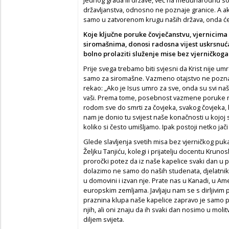
jednog grada ili države, već na međunarodnu so
državljanstva, odnosno ne poznaje granice. A a
samo u zatvorenom krugu naših država, onda ćem
Koje ključne poruke čovječanstvu, vjernicima
siromašnima, donosi radosna vijest uskrsnuća 
bolno prolaziti služenje mise bez vjerničkog
Prije svega trebamo biti svjesni da Krist nije umr
samo za siromašne. Vazmeno otajstvo ne poznaje 
rekao: „Ako je Isus umro za sve, onda su svi naši.“
vaši. Prema tome, posebnost vazmene poruke nal
rodom sve do smrti za čovjeka, svakog čovjeka, b
nam je donio tu svijest naše konačnosti u kojoj
koliko si često umišljamo. Ipak postoji netko jač
Glede slavljenja svetih misa bez vjerničkog pu
Željku Tanjiću, kolegi i prijatelju docentu Krun
proročki potez da iz naše kapelice svaki dan u 
dolazimo ne samo do naših studenata, djelatnika 
u domovini i izvan nje. Prate nas u Kanadi, u Ameri
europskim zemljama. Javljaju nam se s dirljivim 
praznina klupa naše kapelice zapravo je samo pr
njih, ali oni znaju da ih svaki dan nosimo u mol
diljem svijeta.