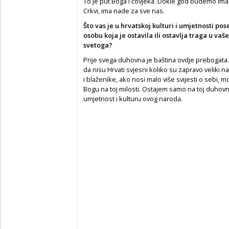
To je put Boga i čovjeka. Dokle god budemo imal
Crkvi, ima nade za sve nas.
Što vas je u hrvatskoj kulturi i umjetnosti pose
osobu koja je ostavila ili ostavlja traga u va
svetoga?
Prije svega duhovna je baština ovdje prebogata
da nisu Hrvati svjesni koliko su zapravo veliki na
i blaženike, ako nosi malo više svijesti o sebi, 
Bogu na toj milosti. Ostajem samo na toj duhovno
umjetnost i kulturu ovog naroda.