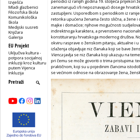
periodici iz ranijih godina 19. stoljeća prijekori 
Izvješća
Mladi glazbenici
zanemarujući i/li nepoznavajući dosege hrvatsk
Filozofska škola
zastupljeni. Usporedbom s periodikom iz ranijega
Komunikološka
retorika upućena ženama često slična, a žene i d
škola
majke i domaćice; njihove mogućnosti sudjelovan
Medijski susreti
indirektnoga karaktera, a prvenstveno nacional
Knjižara
konstituiranju hrvatskoga modernog društva. No
Galerija
okviru rasprave o ženskom pitanju, aktualne i u
EU Projekt
izlaženja objavljuje niz članaka koji se bave 
Uključiva kultura -
Vienca
javlja se niz članaka koji ukazuju na teme 
potpora socijalnoj
pri čemu se može govoriti o trima pristupima: t
inkluziji kroz kulturu
praktičnom, koji su u pojedinim člancima istodo
putem Vijenca
se većinom odnose na obrazovanje žena, žensku
Inkluzija