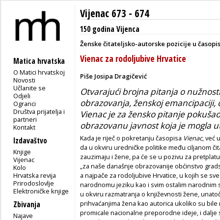
Vijenac 673 - 674
150 godina Vijenca
Ženske čitateljsko-autorske pozicije u časopi
Vienac za rodoljubive Hrvatice
Matica hrvatska
O Matici hrvatskoj
Piše Josipa Dragičević
Novosti
Učlanite se
Otvarajući brojna pitanja o nužnost
Odjeli
obrazovanja, ženskoj emancipaciji, ob
Ogranci
Društva prijatelja i
Vienac je za žensko pitanje pokušao 
partneri
obrazovanu javnost koja je mogla u
Kontakt
Kada je riječ o pokretanju časopisa
Vienac
, već 
Izdavaštvo
da u okviru uredničke politike među ciljanom 
Knjige
zauzimaju i žene, pa će se u pozivu za pretplatu
Vijenac
„za naše današnje obrazovanije obćinstvo grads
Kolo
Hrvatska revija
a najpače za rodoljubive Hrvatice, u kojih se sv
Prirodoslovlje
narodnomu jeziku kao i svim ostalim narodnim s
Elektroničke knjige
u okviru razmatranja o književnosti žene, unato
prihvaćanjima žena kao autorica ukoliko su bile 
Zbivanja
promicale nacionalne preporodne ideje, i dalje s
Najave