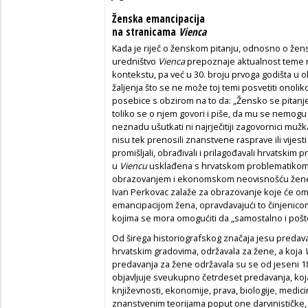
Ženska emancipacija
na stranicama
Vienca
Kada je riječ o ženskom pitanju, odnosno o žensk
uredništvo
Vienca
prepoznaje aktualnost teme
kontekstu, pa već u 30. broju prvoga godišta u o
žaljenja što se ne može toj temi posvetiti onolik
posebice s obzirom na to da: „Žensko se pitanje
toliko se o njem govori i piše, da mu se nemogu ot
neznadu ušutkati ni najrječitiji zagovornici muž
nisu tek prenosili znanstvene rasprave ili vijesti
promišljali, obrađivali i prilagođavali hrvatskim
u
Viencu
usklađena s hrvatskom problematikom
obrazovanjem i ekonomskom neovisnošću žene, 
Ivan Perkovac zalaže za obrazovanje koje će o
emancipacijom žena, opravdavajući to činjenicom
kojima se mora omogućiti da „samostalno i poš
Od širega historiografskog značaja jesu predava
hrvatskim gradovima, održavala za žene, a koja
predavanja za žene održavala su se od jeseni 1
objavljuje sveukupno četrdeset predavanja, koj
književnosti, ekonomije, prava, biologije, medi
znanstvenim teorijama poput one darvinističke,