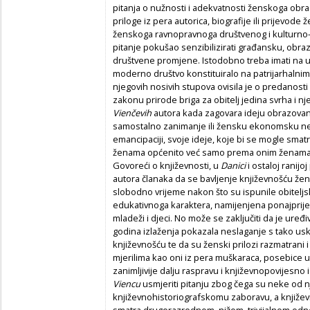
pitanja o nužnosti i adekvatnosti ženskoga obraz
priloge iz pera autorica, biografije ili prijevode
ženskoga ravnopravnoga društvenog i kulturno-
pitanje pokušao senzibilizirati građansku, obraz
društvene promjene. Istodobno treba imati na um
moderno društvo konstituiralo na patrijarhalnim
njegovih nosivih stupova ovisila je o predanosti 
zakonu prirode briga za obitelj jedina svrha i nj
Vienčevih
autora kada zagovara ideju obrazovanj
samostalno zanimanje ili žensku ekonomsku ne
emancipaciji, svoje ideje, koje bi se mogle sm
ženama općenito već samo prema onim ženama ko
Govoreći o književnosti, u
Danici
i ostaloj ranijo
autora članaka da se bavljenje književnošću žena
slobodno vrijeme nakon što su ispunile obiteljsk
edukativnoga karaktera, namijenjena ponajprij
mladeži i djeci. No može se zaključiti da je uređi
godina izlaženja pokazala neslaganje s tako us
književnošću te da su ženski prilozi razmatrani i
mjerilima kao oni iz pera muškaraca, posebice 
zanimljivije dalju raspravu i književnopovijesno 
Viencu
usmjeriti pitanju zbog čega su neke od n
književnohistoriografskomu zaboravu, a književn
smatra drugorazrednom, nižom, trivijalnom odn