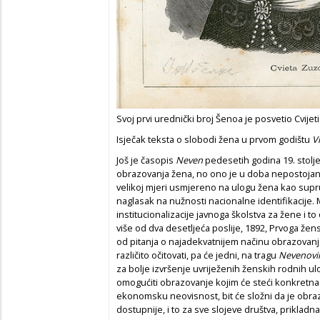
Svoj prvi urednički broj Šenoa je posvetio Cvijet
Isječak teksta o slobodi žena u prvom godištu
V
Još je časopis
Neven
pedesetih godina 19. stolje
obrazovanja žena, no ono je u doba nepostojanja 
velikoj mjeri usmjereno na ulogu žena kao supru
naglasak na nužnosti nacionalne identifikacije.
institucionalizacije javnoga školstva za žene i t
više od dva desetljeća poslije, 1892, Prvoga žen
od pitanja o najadekvatnijem načinu obrazovanja
različito očitovati, pa će jedni, na tragu
Nevenovi
za bolje izvršenje uvriježenih ženskih rodnih ul
omogućiti obrazovanje kojim će steći konkretna 
ekonomsku neovisnost, bit će složni da je obraz
dostupnije, i to za sve slojeve društva, prikladna