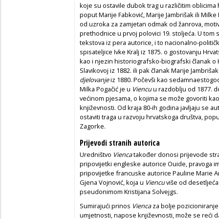
koje su ostavile dubok trag u različitim oblicima 
poput Marije Fabković, Marije Jambrišak ili Milke 
od uzroka za zamjetan odmak od žanrova, motiva
prethodnice u prvoj polovici 19. stoljeća. U tom s
tekstova iz pera autorice, i to nacionalno-politič
spisateljice Ivke Kralj iz 1875. o gostovanju Hr
kao i njezin historiografsko-biografski članak o
Slavikovoj iz 1882. ili pak članak Marije Jambriša
djelovanje
iz 1880. Počevši kao sedamnaestogod
Milka Pogačić je u
Viencu
u razdoblju od 1877. do
većinom pjesama, o kojima se može govoriti ka
književnosti. Od kraja 80-ih godina javljaju se 
ostaviti traga u razvoju hrvatskoga društva, poput
Zagorke.
Prijevodi stranih autorica
Uredništvo
Vienca
također donosi prijevode stra
pripovijetki engleske autorice Ouide, pravoga i
pripovijetke francuske autorice Pauline Marie
Gjena Vojnović, koja u
Viencu
više od desetljeća
pseudonimom Kristijana Solvejgs.
Sumirajući prinos
Vienca
za bolje pozicioniranje 
umjetnosti, napose književnosti, može se reći da