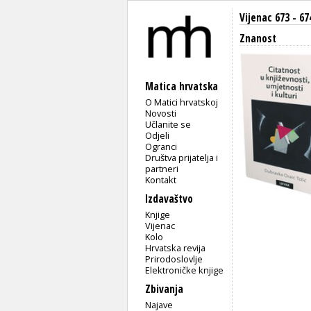
Vijenac 673 - 67
Znanost
Matica hrvatska
O Matici hrvatskoj
Novosti
Učlanite se
Odjeli
Ogranci
Društva prijatelja i
partneri
Kontakt
Izdavaštvo
Knjige
Vijenac
Kolo
Hrvatska revija
Prirodoslovlje
Elektroničke knjige
Zbivanja
Najave