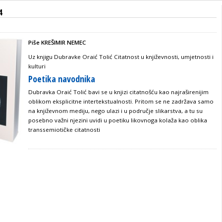
4
Piše KREŠIMIR NEMEC
Uz knjigu Dubravke Oraić Tolić Citatnost u književnosti, umjetnosti i
kulturi
Poetika navodnika
Dubravka Oraić Tolić bavi se u knjizi citatnošću kao najraširenijim
oblikom eksplicitne intertekstualnosti. Pritom se ne zadržava samo
na književnom mediju, nego ulazi i u područje slikarstva, a tu su
posebno važni njezini uvidi u poetiku likovnoga kolaža kao oblika
transsemiotičke citatnosti