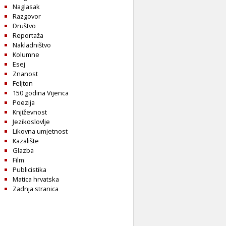
Naglasak
Razgovor
Društvo
Reportaža
Nakladništvo
Kolumne
Esej
Znanost
Feljton
150 godina Vijenca
Poezija
Književnost
Jezikoslovlje
Likovna umjetnost
Kazalište
Glazba
Film
Publicistika
Matica hrvatska
Zadnja stranica