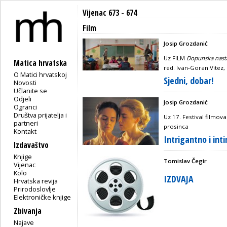
Vijenac 673 - 674
Film
Josip Grozdanić
Uz FILM
Dopunska nast
Matica hrvatska
red. Ivan-Goran Vitez,
O Matici hrvatskoj
Sjedni, dobar!
Novosti
Učlanite se
Odjeli
Josip Grozdanić
Ogranci
Društva prijatelja i
Uz 17. Festival filmova
partneri
prosinca
Kontakt
Intrigantno i int
Izdavaštvo
Knjige
Tomislav Čegir
Vijenac
Kolo
IZDVAJA
Hrvatska revija
Prirodoslovlje
Elektroničke knjige
Zbivanja
Najave