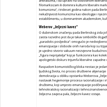
antifašizma, i da upravo na slobodnom liberaln
filomarksizam ili dominira kulturni liberalni m
komunizma“, i trideset godina nakon pada Berli
nekažnjivosti komunizma kao ideologije i njez
establišmentu, u dominantnim akademskim, kultu
Weberov „željezni kavez“
O dubinskom značenju pada Berlinskog zida još ć
zaista razvidno jest da je takav simbolički dog
„paradoks posljedica“: omogućio je nedvojbeno
emancipacije i slobode onih naroda koji su trpjel
je ujedno stvorio vakuum neizvjesne budućnost
„figura neprijatelja“ koji je funkcionira kao kolekt
apologetski diskurs trijumfa liberalne zapadne
Raspadom komunističkog bloka nestao je jedan o
ljudskog života, no proces društvene alijenacije 
demokracija u obliku opstanka Weberova „željez
nastavak hegemonije procesa racionalizacije i
društvima, koji umjesto emancipacije podčinjavaju 
tehnokratskoj racionalizaciji i tehnoznanstvenom
željezna zavjesa pala, željezni kavez ostaje.