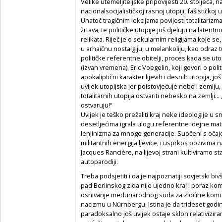
Velike utemeljiteljske pripovijesti 20. stoljeća,
nacionalsocijalističkoj rasnoj utopiji, fašističkoj 
Unatoč tragičnim lekcijama povijesti totalitarizma
žrtava, te političke utopije još djeluju na latentn
relikata. Riječ je o sekularnim religijama koje s
u arhaičnu nostalgiju, u melankoliju, kao odraz
političke referentne obitelji, proces kada se uto
(izvan vremena). Eric Voegelin, koji govori o poli
apokaliptični karakter lijevih i desnih utopija, jo
uvijek utopijska jer poistovjećuje nebo i zemlju,
totalitarnih utopija ostvariti nebesko na zemlji..
ostvaruju!“
Uvijek je teško prežaliti kraj neke ideologije u 
desetljećima igrala ulogu referentne idejne mat
lenjinizma za mnoge generacije. Suočeni s očaje
militantnih energija ljevice, i usprkos pozivima 
Jacques Rancière, na lijevoj strani kultiviramo st
autoparodiji.
Treba podsjetiti i da je najpoznatiji sovjetski b
pad Berlinskog zida nije ujedno kraj i poraz ko
osnivanje međunarodnog suda za zločine komuni
nacizmu u Nürnbergu. Istina je da trideset god
paradoksalno još uvijek ostaje sklon relativizira