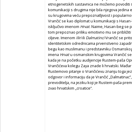
etnogenetskih sastavnica ne možemo povoditi
komunikaciji s drugima nije bila njegova jedina 
su krugovima veću prepoznatljivost i popularno
Vrančić se kao diplomat u komunikaciji s Hasa
isključivo imenom
Hrvat
. Naime, Hasan-beg se po
tom prepoznao priliku emotivno mu se približiti
ciljeve. Imenom
Iliri
ili
Dalmatinci
Vrančić se prito
identitetskim odrednicama prvenstveno zapadno
begu kao muslimanu i predstavniku Osmanskoga C
imena
Hrvat
u osmanskim krugovima Vrančić se u
kada je na početku audijencije Rustem-paša Opu
Vrančićeva kolegu Zaya znade li hrvatski. Mađar 
Rustemovo pitanje o Vrančićevu znanju toga jezi
odgovor i informaciju da je Vrančić „Dalmatinac”
prevoditelja, na jeziku koji je Rustem-paša pre
zvao hrvatskim „croatice”.