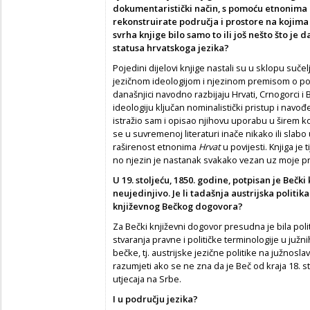
dokumentaristički način, s pomoću etnonima
rekonstruirate područja i prostore na kojima s
svrha knjige bilo samo to ili još nešto što je
statusa hrvatskoga jezika?
Pojedini dijelovi knjige nastali su u sklopu su
jezičnom ideologijom i njezinom premisom o pov
današnjici navodno razbijaju Hrvati, Crnogorci i 
ideologiju ključan nominalistički pristup i navo
istražio sam i opisao njihovu uporabu u širem k
se u suvremenoj literaturi inače nikako ili slab
raširenost etnonima
Hrvat
u povijesti. Knjiga je
no njezin je nastanak svakako vezan uz moje pro
U 19. stoljeću, 1850. godine, potpisan je Bečki
neujedinjivo. Je li tadašnja austrijska politik
književnog Bečkog dogovora?
Za Bečki književni dogovor presudna je bila pol
stvaranja pravne i političke terminologije u juž
bečke, tj. austrijske jezične politike na južno
razumjeti ako se ne zna da je Beč od kraja 18. s
utjecaja na Srbe.
I u području jezika?