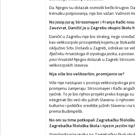
Da. Njegov su dolazak osmislili bečki krugovi. D
trenutku potpisivanja, nije bio važan. Važnost mu
No Josip Juraj Strossmayer i Franjo Rački nisu
Zauzvrat, Daničić je u Zagrebu okupio školu 
Daničić u Zagrebu nije bio strateg, nego izvođa
kao velikosrpski prosvjetitelj kojemu je štokavšti
isključivo Srbi. Došavši u Zagreb, odrekao se ve
Rječniku hrvatskoga ili srpskoga jezika
, a postao
pisci hrvatski
! Njegov dolazak u Zagreb Strossma
velikosrpskih stavova.
Nije više bio velikosrbin, promijenio se?
Više nije nastupao s pozicija velikosrpskoga pros
promjenu zamjeraju. Strossmayer i Rački angažira
rječnik. To je bio njihov projekt preko kojega su
integrirati što veći dio južnih Slavena. U njihov
kulturno i političko središte južnih Slavena i na t
prema Budimpešti.
No oni su time potkopali Zagrebačku filološku 
Zagrebačka filološka škola i njezin jezični tip
Standardizacija jezika po Zagrebačkoj školi obuhv