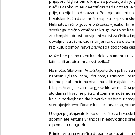
prijepora. Uglavnom, u knjizi se pokazuje da je
riječi u visokoj mjeri deetnificiran i da označuje 
prije, no nije bilo dokazano. Postoje primjeri u k
hrvatskim kažu da su nešto napisali srpskim slov
Neki istoznačno govore o
ćirilskom
jeziku. Time 
srpskoga jezično-etničkoga kruga, nego se kazuje d
značenjski odnosi i povijesni nazivi za ćirilicu 
dovoljno istraženi, kao ni činjenica da se u star
razlikuju pojmovi
jezik
i
pismo
i da zbog toga čes
Može li se pismo uzeti kao dokaz o imenu i nazivu
latinica ili arabica i hrvatski jezik...?
Ne može. Glotonim
hrvatski
potvrđen je kao samo
napisani i glagoljicom, i ćirilicom, i latinicom. P
idiome pisali tim trima pismima. U liturgijskim je k
bila proširenija izvan liturgijske literature. Oba j
što danas Hrvati ne pišu ćirilicom, ne možemo se
koja je nedvojbeno dio hrvatske baštine. Postoji i
srednjovjekovne Bosne koja je i hrvatska, no ne 
U knjizi pojašnjavate kako se i zašto za hrvatski ko
spominjete Antuna Vrančića i njegov odnos prem
diplomat u Carigradu.
Primjer Antuna Vrančića dobar je pokazatelj da 