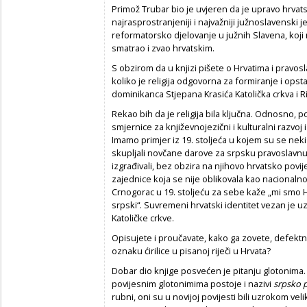
Primož Trubar bio je uvjeren da je upravo hrva
najrasprostranjeniji i najvažniji južnoslavenski j
reformatorsko djelovanje u južnih Slavena, koji ni
smatrao i zvao hrvatskim.
S obzirom da u knjizi pišete o Hrvatima i pravoslav
koliko je religija odgovorna za formiranje i ops
dominikanca Stjepana Krasića Katolička crkva i Rim
Rekao bih da je religija bila ključna. Odnosno, 
smjernice za književnojezični i kulturalni razvoj 
Imamo primjer iz 19. stoljeća u kojem su se neki
skupljali novčane darove za srpsku pravoslavn
izgrađivali, bez obzira na njihovo hrvatsko povi
zajednice koja se nije oblikovala kao nacionaln
Crnogorac u 19. stoljeću za sebe kaže „mi smo Hrv
srpski“. Suvremeni hrvatski identitet vezan je uz
Katoličke crkve.
Opisujete i proučavate, kako ga zovete, defekt
oznaku ćirilice u pisanoj riječi u Hrvata?
Dobar dio knjige posvećen je pitanju glotonima
povijesnim glotonimima postoje i nazivi
srpsko 
rubni, oni su u novijoj povijesti bili uzrokom veli