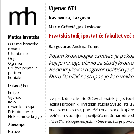
Vijenac 671
Naslovnica
,
Razgovor
Mario Grčević , jezikoslovac
Hrvatski studiji postat će fakultet ve
Matica hrvatska
O Matici hrvatskoj
Razgovarao Andrija Tunjić
Novosti
Učlanite se
Pojam kroatologija osmislio je poko
Odjeli
koji je mnogo učinio za studij kroato
Ogranci
Društva prijatelja i
Bečki književni dogovor politički j
partneri
Đuro Daničić nastupao je kao velikos
Kontakt
Izdavaštvo
Knjige
Vijenac
Izv. prof. dr. sc. Mario Grčević hrvatski je jezik
Kolo
jezika i pročelnik Hrvatskih studija Sveučilišta u 
Hrvatska revija
hrvatskih tekstova, poviješću hrvatskoga knji
Prirodoslovlje
jezičnom situacijom i poviješću međunarodne slav
Elektroničke knjige
„Hrvat” u etnogenezi južnih Slavena
, što je povo
Zbivanja
Najave