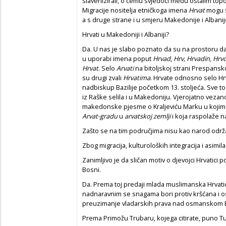
slavenizirali, o čemu svjedoči među ostalim to
Migracije nositelja etničkoga imena
Hrvat
mogu s
a s druge strane i u smjeru Makedonije i Albanij
Hrvati u Makedoniji i Albaniji?
Da. U nas je slabo poznato da su na prostoru dan
u uporabi imena poput
Hrvad
,
Hrv, Hrvadin, Hrv
Hrvat
. Selo
Arvati
na bitoljskoj strani Prespansko
su drugi zvali
Hrvatima
. Hrvate odnosno selo Hr
nadbiskup Bazilije početkom 13. stoljeća. Sve t
iz Raške selila i u Makedoniju. Vjerojatno vez
makedonske pjesme o Kraljeviću Marku u kojima 
Arvat-gradu
u
arvatskoj zemlji
i koja raspolaže 
Zašto se na tim područjima nisu kao narod održal
Zbog migracija, kulturoloških integracija i asimil
Zanimljivo je da sličan motiv o djevojci Hrvatici 
Bosni.
Da. Prema toj predaji mlada muslimanska Hrvati
nadnaravnim se snagama bori protiv kršćana i 
preuzimanje vladarskih prava nad osmanskom
Prema Primožu Trubaru, kojega citirate, puno Tu