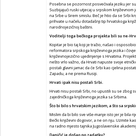
Posebna se pozornost posvećivala jeziku jer su Sr
Suzbijajući ruski utjecaj u srpskom književnom j
na Srbe u širem smislu. Beč je htio da se Srbi k
prihvate u načelu dotadašnji tip hrvatskoga knji
narodnojezičnoj baštini.
Voditelji toga bečkoga projekta bili su ne-Hrva
Kopitar je bio taj koji je tražio, našao i osposo
reformatora srpskoga književnoga jezika i čovjek
književnojezično ujedinjenje s Hrvatima. Projek
nešto vrlo važno, da Hrvati napuste svoje etničko
postali glavni jamac da će Srbi kao cjelina postati
Zapadu, a ne prema Rusiji.
Hrvati ipak nisu postali Srbi.
Hrvati nisu postali Srbi, no upustili su se zbog 
zajedničkoga književnoga jezika sa Srbima.
Što bi bilo s hrvatskim jezikom, a što sa srps
Mislim da bi bilo sve više-manje isto jer je bila rije
Bečki književni dogovor, a ne on nju. Uzmite ka
na radno mjesto tajnika Jugoslavenske akademi
Daničić je došao po zadatku?