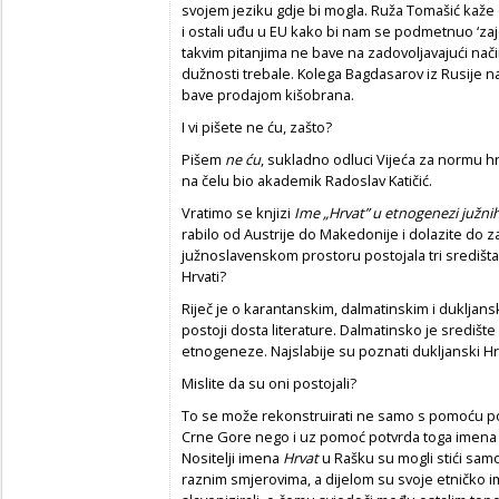
svojem jeziku gdje bi mogla. Ruža Tomašić kaže d
i ostali uđu u EU kako bi nam se podmetnuo ‘zaj
takvim pitanjima ne bave na zadovoljavajući nači
dužnosti trebale. Kolega Bagdasarov iz Rusije n
bave prodajom kišobrana.
I vi pišete ne ću, zašto?
Pišem
ne ću
, sukladno odluci Vijeća za normu 
na čelu bio akademik Radoslav Katičić.
Vratimo se knjizi
Ime „Hrvat” u etnogenezi južni
rabilo od Austrije do Makedonije i dolazite do 
južnoslavenskom prostoru postojala tri središta u 
Hrvati?
Riječ je o karantanskim, dalmatinskim i dukljan
postoji dosta literature. Dalmatinsko je središte
etnogeneze. Najslabije su poznati dukljanski Hrv
Mislite da su oni postojali?
To se može rekonstruirati ne samo s pomoću 
Crne Gore nego i uz pomoć potvrda toga imena u
Nositelji imena
Hrvat
u Rašku su mogli stići samo 
raznim smjerovima, a dijelom su svoje etničko im