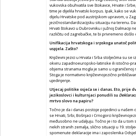
vukovska obuhvatila sve štokavce, Hrvate i Srbe, a
time je dijelila hrvatski korpus. Ipak, kako se vu
dijelu Hrvatske pod austrijskom upravom, u Zag
jezičnostandardizacijsku situaciju na terenu. Da
Hrvati štokavci u Dubrovniku i južnoj Dalmaciji n
različitu od zagrebačke, te bi privremeno došlo
Unifikacija hrvatskoga i srpskoga unatoč polit
uspjela. Zašto?
Književni jezici u Hrvata i Srba stoljećima su se
okviru zapadnoeuropsko-latinske ili istočno-pra
objema stranama mogla je samo u ograničenoj mjer
Stoga je normativno književnojezično približava
ujedinjenje.
Utjecaj politike osjeća se i danas. Eto, prije 
jezikoslovci i kulturnjaci ponudili su
Deklaraci
mrtvo slovo na papiru?
Točno je da i danas postoje pojedinci u našem dr
se Hrvati, Srbi, Bošnjaci i Crnogorci književnoje
međusobno ne udaljuju. Točno je i to da u tom s
nekih stranih zemalja, slično situaciji u 19. stol
spomenute deklaracije ima i zaposlenika Odsjeka