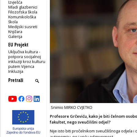
Izvješća
Mladi glazbenici
Filozofska škola
Komunikološka
škola
Medijski susreti
Knjižara
Galerija
EU Projekt
Uključiva kultura -
potpora socijalnoj
inkluziji kroz kulturu
putem Vijenca
Inkluzija
Snimio MIRKO CVJETKO
Profesore Grčeviću, kako je biti čelnom osobom
fakultet, nego sveučilišni odjel?
Nije isto biti pročelnikom sveučilišnoga odjela 
autonomiju, no i veću odgovornost.