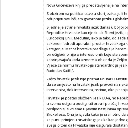
Nova Grčevićeva knjiga predstavljena je na Inter
S obzirom na politikantstvo u sferi jezika, je li 
oduprijeti sve lošijem govornom jeziku i globali
S jedne je strane hrvatski jezik danas u boljoj po
Republike Hrvatske kao njezin službeni jezik, 
Europskoj Uniji. Međutim, iako je tako, do sada 
zakonom odredi uporabni prostor hrvatskoga k
kategorije. Matica hrvatska predlagala je bare
on očigledno nije u interesu onih koje ste spome
zabrinjavajuća kada uzmete u obzir da je Željko J
Vijeće za normu hrvatskoga standardnoga jezik
Radoslav Katičić.
Zašto hrvatski jezik nije priznat unutar EU-inst
da se umjesto na hrvatski jezik prevodi na nekak
intervenira, dok intervenira, recimo, oko pisanja 
Hrvatski je postao službeni jezik EU-a, no Repub
u svemu osigura postignuti pravni položaj hrvats
posljednje je vrijeme u javnim nastupima opisi
Bruxellesu. Ona je izjavila kako je sramotno da 
za punu primjenu hrvatskoga jezika kao jednoga o
svega o tom da Hrvatska nije osigurala dostatan b