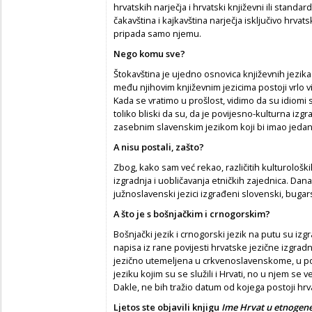
hrvatskih narječja i hrvatski književni ili standar
čakavština i kajkavština narječja isključivo hrvat
pripada samo njemu.
Nego komu sve?
Štokavština je ujedno osnovica književnih jezika
među njihovim književnim jezicima postoji vrlo v
Kada se vratimo u prošlost, vidimo da su idiomi 
toliko bliski da su, da je povijesno-kulturna izgr
zasebnim slavenskim jezikom koji bi imao jedan z
A nisu postali, zašto?
Zbog, kako sam već rekao, različitih kulturološki
izgradnja i uobličavanja etničkih zajednica. Da
južnoslavenski jezici izgrađeni slovenski, bugars
A što je s bošnjačkim i crnogorskim?
Bošnjački jezik i crnogorski jezik na putu su izgr
napisa iz rane povijesti hrvatske jezične izgrad
jezično utemeljena u crkvenoslavenskome, u
jeziku kojim su se služili i Hrvati, no u njem se
Dakle, ne bih tražio datum od kojega postoji hrv
Ljetos ste objavili knjigu
Ime Hrvat u etnogene