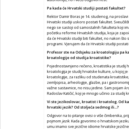
Pa kada će Hrvatski studiji postati fakultet?
Rektor Damir Boras je 14. studenog, na proslavi
Hrvatski studiji uskoro postati fakultet. Sveučili
nego se sastoji od samostalnih fakulteta koji i
početku reforme Hrvatskih studija, koja je započe
da će Hrvatski studiji biti fakultet, no nakon što 
programi. Vjerujem da će Hrvatski studiji posta
Profesor ste na Odsjeku za kroatologiju pa ka
kroatologije od studija kroatistike?
Pojednostavnjeno rečeno, kroatistika je studij hr
kroatologija je studij hrvatske kulture, u kojoj je 
kroatologije, za razliku od studenata kroatistike,
zemljopisa, arheologije, glazbe, pa i gastronomije
važne sastavnice, no nisu jedine. Sam pojam
kr
Radoslav Katičić, koji je mnogo učinio za studij 
Vi ste jezikoslovac, kroatist i kroatolog. Od
hrvatski jezik? Od stoljeća sedmog ili...?
Odgovor na to pitanje ovisi o više čimbenika, p
pojmom
jezik
. Kada govorimo o hrvatskom jezik
umu imamo sve jezične idiome hrvatske jezične z