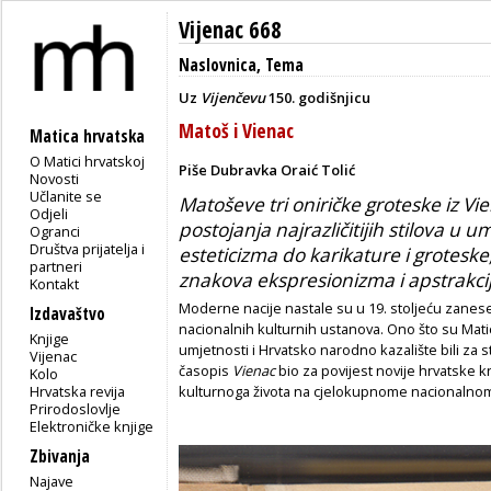
Vijenac 668
Naslovnica
,
Tema
Uz
Vijenčevu
150. godišnjicu
Matoš i Vienac
Matica hrvatska
O Matici hrvatskoj
Piše Dubravka Oraić Tolić
Novosti
Učlanite se
Matoševe tri oniričke groteske iz V
Odjeli
postojanja najrazličitijih stilova u
Ogranci
Društva prijatelja i
esteticizma do karikature i grotesk
partneri
znakova ekspresionizma i apstrakcije
Kontakt
Moderne nacije nastale su u 19. stoljeću zane
Izdavaštvo
nacionalnih kulturnih ustanova. Ono što su Mati
Knjige
umjetnosti i Hrvatsko narodno kazalište bili za 
Vijenac
časopis
Vienac
bio za povijest novije hrvatske kn
Kolo
Hrvatska revija
kulturnoga života na cjelokupnome nacionalnom
Prirodoslovlje
Elektroničke knjige
Zbivanja
Najave