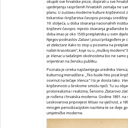
okupiti sve hrvatske pisce, dopirati u sve hrvatsk
ujedinjenju raspršenih hrvatskih zemalja ne sa
planu. U sustavu moderne kulture književnost 
tiskarstva i knjižarstva časopisi postaju središnji
19. stoljeća, u doba stvaranja nacionalnih institu
književni časopis: mjesto stvaranja građanske k
doba imao je oko 1500 pretplatnika u svim dije
Njegov podnaslov
Zabavi i pouci
prilagođeni je 
et delectare
. Kako to stoji u pozivima na pretpla
našim krasoticam“, koje su u „muškoj moderni“ bi
je
Vienac
u tadašnjim okolnostima bio ne samo prv
orijentiran na žensku publiku.
Poznata je izreka najslavnijega urednika
Vienca
kulturnog menadžera: „Tko bude htio pisat knji
osvrnut na tečaje
Vienca
.“ I to je doista tako.
Vie
književnosti u širokome smislu riječi. Tu su obja
protorealizma i realizma, Šenoino
Zlatarovo zla
je rođena i hrvatska moderna. Godine 1891. na
Leskovarova pripovijest
Misao na vječnost
, a 1
mnogim periodizacijskim nacrtima te se dvije g
umjetničke moderne.