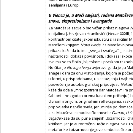
zemljama i Europi.
U Viencu je, u Moći savjesti, rođena Matošev
snova, ekspresionizma i avangarde
Za Matoša je zacijelo bio važan prikaz njegova
N
inicijalima J. Hr. /Jovan Hranilović/ (
Vienac
XXXIII, 
kontrastnom čitateljskom iskustvu s različitim M
Matošem knjigom
Novo Iverje
. Za Matoševo pis
prikaza kaže da tu ima „svega i svačega“: „i satire, 
načitanosti i dokaza površnosti, i dokaza lakoće m
sve mu se to činilo „blijeskom i praskom raznoboj
No čitanje
Novoga Iverja
uvjerava ga da je „u Mat
snage i dara za onu vrst pisanja, kojom je počeo
u formi, u prispodobama, u sastavljanju i najhete
posvećen je autobiografskoj pripovijesti
Nekad 
kaže da odaje „mnogostrani dar Matošev“. Pa pr
šabloni – nezgodan prema kasnijem pričanju“, h
divnom ironijom, originalnim refleksijama, rasko
pripovijetka najviše sviđa, jer „miriše po domać
a za Matoševe simbolističke novele
Camao
,
U č
čeljade
kaže da su pune smjelih „bizarnosti i dra
kritikom, jer je autor točno uočio njegovu vezu 
metaforike i bizarnost njegove simbolističke pr