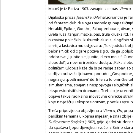
Matoš je iz Pariza 1903. zavapio za spas
Vienca
Dijaloška proza
Jesenska idila
halucinantna je fan
od fantazmičkih dijaloga i monologa najrazličitij
Heraklit, Epikur, Goethe, Schopenhauer, divan, sto
uvela ruža, tanjur, mačka, pas, trula kruška itd.
nizovima političkih i kulturnih aluzija, alogičnih sl
smrti, a lastavica mu odgovara: „Tek ljudska bol 
balona!“, čik od cigare poziva žigicu da ga „polj
odobrava: „Ljubite se, ljubite, djeco moja!“, Gundu
slobodo!“, a novine ironično dodaju: „Kaka slob
političar“, Globus kaže da bi se radije zabavljao
stidljivo prihvaća ljubavnu ponudu: „Gospodine, b
nagrizaju „podli miševi“ itd. Bile su to oniričke
simultanizma, spajanja nespojivoga i alogičnih sl
ekspresionističkim dramama. Trebalo je uredničk
objave takve radikalno inovativne oniričke strukt
koje navješćuju ekspresionizam, poetiku apsurd
Treća pripovijetka objavljena u
Viencu
,
On
, prip
pariškim temama u kojima miješanje sna i zbilje
Duševnome čovjeku
(1902), gdje gladni student 
da spašava lijepu djevojku, izvuče iz Seine staru 