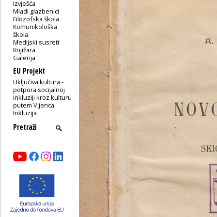
Izvješća
Mladi glazbenici
Filozofska škola
Komunikološka
škola
Medijski susreti
Knjižara
Galerija
EU Projekt
Uključiva kultura -
potpora socijalnoj
inkluziji kroz kulturu
putem Vijenca
Inkluzija