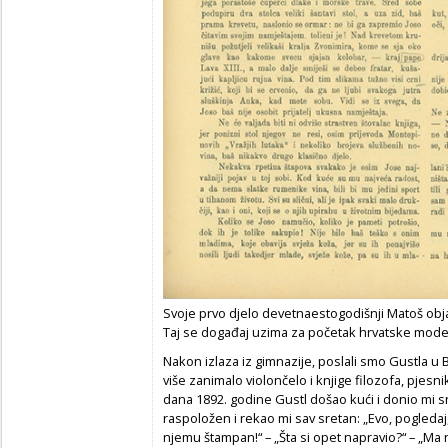
Svoje prvo djelo devetnaestogodišnji Matoš obj
Taj se događaj uzima za početak hrvatske mod
Nakon izlaza iz gimnazije, poslali smo Gustla u 
više zanimalo violončelo i knjige filozofa, pjesn
dana 1892. godine Gustl došao kući i donio mi s
raspoložen i rekao mi sav sretan: „Evo, pogledaj,
njemu štampan!“ – „Šta si opet napravio?“ – „Ma 