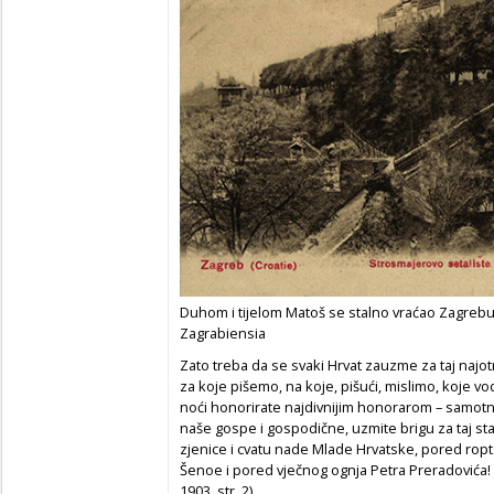
Duhom i tijelom Matoš se stalno vraćao Zagrebu 
Zagrabiensia
Zato treba da se svaki Hrvat zauzme za taj najotm
za koje pišemo, na koje, pišući, mislimo, koje vo
noći honorirate najdivnijim honorarom – samotn
naše gospe i gospodične, uzmite brigu za taj sta
zjenice i cvatu nade Mlade Hrvatske, pored ropt
Šenoe i pored vječnog ognja Petra Preradovića! 
1903, str. 2)