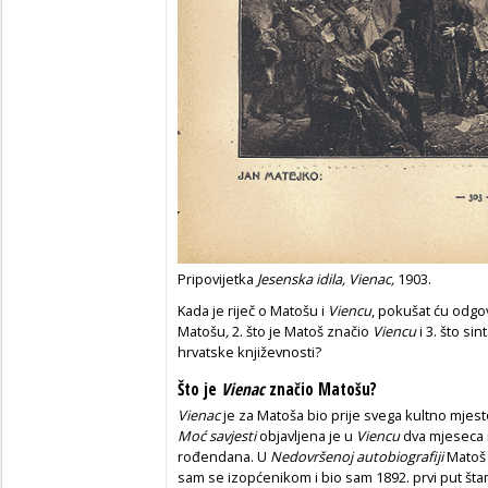
Pripovijetka
Jesenska idila,
Vienac,
1903.
Kada je riječ o Matošu i
Viencu
, pokušat ću odgovo
Matošu
,
2. što je Matoš značio
Viencu
i 3. što si
hrvatske književnosti?
Što je
Vienac
značio Matošu?
Vienac
je za Matoša bio prije svega kultno mjesto
Moć savjesti
objavljena je u
Viencu
dva mjeseca
rođendana. U
Nedovršenoj autobiografiji
Matoš 
sam se izopćenikom i bio sam 1892. prvi put 