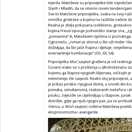
mjerila. Matoševe su pripovijetke bile svjedoča
Starih i Mladih, da se otvorio novim tendencija
Sve tri Matoševe pripovijetke, svaka na svoj nač
oniričke groteske u kojima na različite načine dol
Realna je zbilja prikazana izobličeno, groteskno i
kojima Freud opisuje psihološko stanje sna, „z
„pomacima“ ili, Matoševim riječima iz poznatoga
Ogrizoviću: „roman je stisnut u što uži mider /d
doživljaja, da što jače frapira i djeluje, smještena
enervantnije kombinacije“ (SD, XX, 54).
Pripovijetka
Moć savjesti
građena je od realnoga 
Cicvarić vratio se s proštenja u alkoholiziranu s
kojemu ga štapovi njegovih klijenata, od kojih j
metonimije zle savjesti. Realni sloj pripovijesti
je prikaz junaka i njegova doma, a snoviti dio 
pomaka, simultanizma, realiziranih metafora i a
pouku, zvijezde se utjelovljuju u štapove, junak
dvorište, gdje ga njuši njegov pas, pa se probud
Viencu
, u
Moći savjesti
, rođena Matoševa poetik
ekspresionizma i avangarde.