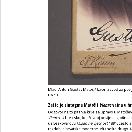
Mladi Antun Gustav Matoš / Izvor: Zavod za povije
HAZU
Zašto je sintagma Matoš i
Vienac
važna u hr
Odgovor na to pitanje krije se upravo u Matošev
Viencu
. U hrvatskoj književnoj povijesti godina 
uz Leskovarovu
Misao na vječnost
1891, često 
razdoblja hrvatske moderne. Ali i nešto drugo. M