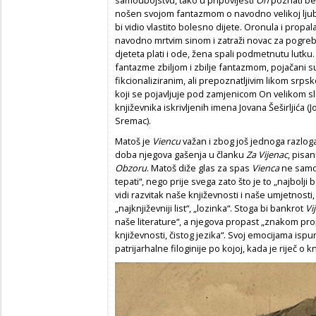
samoubojstvu, tako u pripovijesti
On
poznati beo
nošen svojom fantazmom o navodno velikoj ljuba
bi vidio vlastito bolesno dijete. Oronula i prop
navodno mrtvim sinom i zatraži novac za pogreb
djeteta plati i ode, žena spali podmetnutu lutku
fantazme zbiljom i zbilje fantazmom, pojačani s
fikcionaliziranim, ali prepoznatljivim likom srp
koji se pojavljuje pod zamjenicom On velikom sl
književnika iskrivljenih imena Jovana Šeširljića (
Sremac).
Matoš je
Viencu
važan i zbog još jednoga razlog
doba njegova gašenja u članku
Za Vijenac
, pisan
Obzoru
. Matoš diže glas za spas
Vienca
ne samo 
tepati“, nego prije svega zato što je to „najbol
vidi razvitak naše književnosti i naše umjetnosti
„najknjiževniji list“, „lozinka“. Stoga bi bankrot
Vi
naše literature“, a njegova propast „znakom pr
književnosti, čistog jezika“. Svoj emocijama isp
patrijarhalne filoginije po kojoj, kada je riječ o k