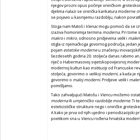
njegov prozni opus počinje oniričkom grotesk
djelima nalazi se onirička karikatura moderne civ
se pojavio u kasnijemu razdoblju, nakon povrat
Stoga nam Matoš i
Vienac
mogu pomoći da se izv
izaziva homonimija termina
moderna.
Pri tome s
makro
i
mikro
, odnosno pridjevima
velik
i
malen
stigla iz njemačkoga govornog područja, jedan j
pojam
estetske moderne
u značenju inovacijski
šezdesetih godina 20. stoljeća danas rabimo a
riječ o Habermasovoj svjetskopovijesnoj moderni 
modernoj kulturi kao instituciji od Francuske re
stoljeća, govorimo o
velikoj moderni
, a kada je 
govorimo o
maloj moderni
. Pridjeve
velik
i
male
pomišljamo.
Tako zahvaljujući Matošu i
Viencu
možemo ostati
moderna
ili
umjetničko razdoblje moderne
.
Ti t
esteticističke strukture nego i oniričke groteske
A kako je prva od njih ujedno i periodizacijski
poetikom sna u
Viencu
rođena hrvatska modern