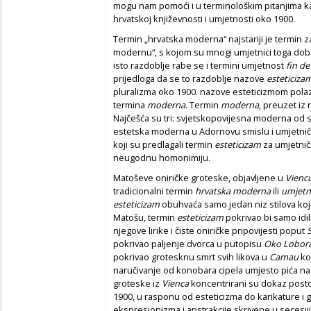
mogu nam pomoći i u terminološkim pitanjima ka
hrvatskoj književnosti i umjetnosti oko 1900.
Termin „hrvatska moderna“ najstariji je termin 
modernu“, s kojom su mnogi umjetnici toga doba
isto razdoblje rabe se i termini umjetnost
fin de 
prijedloga da se to razdoblje nazove
esteticiza
pluralizma oko 1900. nazove esteticizmom pola
termina
moderna
. Termin
moderna
, preuzet iz
Najčešća su tri: svjetskopovijesna moderna od 
estetska moderna u Adornovu smislu i umjetnič
koji su predlagali termin
esteticizam
za umjetničk
neugodnu homonimiju.
Matoševe oniričke groteske, objavljene u
Vienc
tradicionalni termin
hrvatska moderna
ili
umjetn
esteticizam
obuhvaća samo jedan niz stilova koji 
Matošu, termin
esteticizam
pokrivao bi samo idi
njegove lirike i čiste oniričke pripovijesti poput
pokrivao paljenje dvorca u putopisu
Oko Lobor
pokrivao grotesknu smrt svih likova u
Camau
koj
naručivanje od konobara cipela umjesto pića na
groteske iz
Vienca
koncentrirani su dokaz postoja
1900, u rasponu od esteticizma do karikature i
ekspresionizma i apstrakcije skrivene u secesiji.