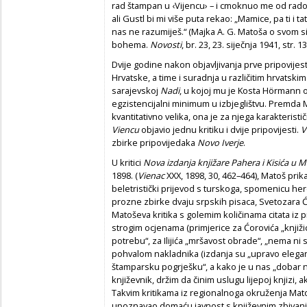
rad štampan u ‹Vijencu› – i cmoknuo me od rados
ali Gustl bi mi više puta rekao: „Mamice, pa ti i t
nas ne razumiješ.“ (Majka A. G. Matoša o svom sin
bohema.
Novosti
, br. 23, 23. siječnja 1941, str. 13
Dvije godine nakon objavljivanja prve pripovijes
Hrvatske, a time i suradnja u različitim hrvatski
sarajevskoj
Nadi
, u kojoj mu je Kosta Hörmann 
egzistencijalni minimum u izbjeglištvu. Premda
kvantitativno velika, ona je za njega karakterist
Viencu
objavio jednu kritiku i dvije pripovijesti.
V
zbirke pripovijedaka
Novo Iverje
.
U kritici
Nova izdanja knjižare Pahera i Kisića u 
1898. (
Vienac
XXX, 1898, 30, 462–464), Matoš prik
beletristički prijevod s turskoga, spomenicu h
prozne zbirke dvaju srpskih pisaca, Svetozara Ćoro
Matoševa kritika s golemim količinama citata iz p
strogim ocjenama (primjerice za Ćorovića „knj
potrebu“, za Ilijića „mršavost obrade“, „nema ni 
pohvalom nakladnika (izdanja su „upravo elega
štamparsku pogrješku“, a kako je u nas „dobar n
književnik, držim da činim uslugu lijepoj knjiz
Takvim kritikama iz regionalnoga okruženja Mato
upoznavao domaću javnost s književnim zbivanj