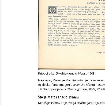
Pripovijetka
On
objavljena u
Viencu
1903.
Napokon,
Vienac
je Matošu važan jer je osim svo
dijalošku fantazmagoriju
Jesenska idila
(u nastav
1903) i pripovijetku
ON
(iste godine, XXXV, 22, 69
Što je Matoš značio
Viencu
?
Matoš je
Viencu
prije svega značio garanciju est