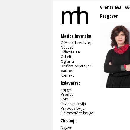
Vijenac 662 - 66
Razgovor
Matica hrvatska
O Matici hrvatskoj
Novosti
Učlanite se
Odjeli
Ogranci
Društva prijatelja i
partneri
Kontakt
Izdavaštvo
Knjige
Vijenac
Kolo
Hrvatska revija
Prirodoslovlje
Elektroničke knjige
Zbivanja
Najave