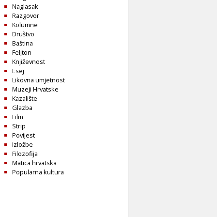
Naglasak
Razgovor
Kolumne
Društvo
Baština
Feljton
Književnost
Esej
Likovna umjetnost
Muzeji Hrvatske
Kazalište
Glazba
Film
Strip
Povijest
Izložbe
Filozofija
Matica hrvatska
Popularna kultura