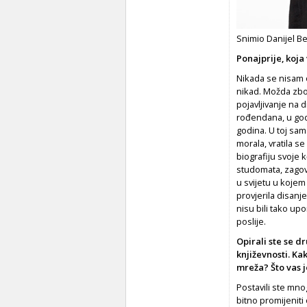
Snimio Danijel Be
Ponajprije, koj
Nikada se nisam 
nikad. Možda zbog
pojavljivanje na
rođendana, u god
godina. U toj sam
morala, vratila se
biografiju svoje k
studomata, zagovo
u svijetu u kojem
provjerila disanje
nisu bili tako up
poslije.
Opirali ste se d
književnosti. Ka
mreža? Što vas j
Postavili ste mn
bitno promijenit