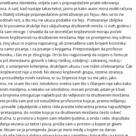
netkama identiteta, voljela sam s pripovjedačem pratiti otkrivanja
ra. A sad, kad nastaje takav tekst, jasno je kako autor mora voditi računa
v čitatelj očekuje pripovjedačevo pretraživanje po fejsu. Ako se to ne
odmah reći, a što mu ne ukuca podatke na fejs. Pretvaranje zbiljske
o bi posvema drukčije bez uključivanja društvenih mreža. U ovih godinu i
la sam mnogo. I shvatila da se teoretičari književnosti moraju početi
i temom književnosti na društvenim mrežama. Nije se promijenio moj odnos
, moj ukus ni ocjena napisanog, ali iznenađena sam brojem korisnika
 za samo pisanje, i za pisanje o knjigama. Pretpostavljam da profesor
ebooku, i žao mi je zbog toga. On bi bio najpozvaniji da ocijeni o čemu je
o još donedavno govorili o lakoj i teškoj, ozbiljnoj i zabavnoj, niskoj i
sti, o smanjenim kriterijima, drukčijem ukusu i sve nižim očekivanjima. Čak
a književnost nije u modi. No deseci književnih grupa, stotine stranica,
 prosuditelja novih naslova, to su činjenice koje su me jako, jako
kreno, ne znam što reći. Istodobno sretna sam što s čitanjem nije tako kako
enim medijima, a nekako se istodobno, moram priznati, pitam je li baš
ja brojnima omogućuje najlakši put do vidljivosti na društvenim mrežama.
ne prošla sam put od sveučilišne profesorice koja je, prema mišljenju
a prevelik zaljubljenik u tekst i bila previše tolerantna prema najrazličitijim
rpretacijama, do osobe koja je na društvenim mrežama često odveć
stručna. Iz prostora u kojem sam mladim ljudima, a onda i sebi, dopuštala
viđanja vezana uz tekst i pisca, prešla sam u prostor u kojem je glavni
e. Nisam se ja promijenila. Jasan je meni medij u kojem se danas
 da više lajkova dobiva objava koja ima zanimljivu fotografiju na kojoj je