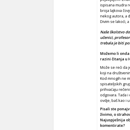
ispisana mudra re
broja lajkova čov
nekog autora, a d
Divim se lakoći, a
Naše školstvo došl
učenici, profesor
trebala je biti 
Možemo li onda z
razini čitanja u
Može se reći da je
koji na društveni
Kod mnogih ne mog
spisateljskih grup
prihvaćaju rečeni
odgovara. Tada i 
ovdje, baš kao i 
Pisali ste ponajv
živimo, o straho
Najuspješnija o
komentirate?