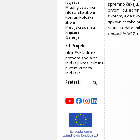
Izvješća
spremno čekaju. 
Mladi glazbenici
prvom licu jednine
Filozofska škola
životom, a da živ
Komunikološka
tipkovnica tako p
škola
Medijski susreti
Stotinu odabranih
Knjižara
novakinje
(VBZ, ur
Galerija
EU Projekt
Uključiva kultura -
potpora socijalnoj
inkluziji kroz kulturu
putem Vijenca
Inkluzija