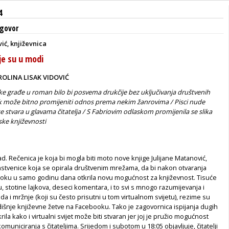
4
govor
ić, književnica
nje su u modi
ROLINA LISAK VIDOVIĆ
ske građe u roman bilo bi posvema drukčije bez uključivanja društvenih
 može bitno promijeniti odnos prema nekim žanrovima / Pisci nude
se stvara u glavama čitatelja / S Fabriovim odlaskom promijenila se slika
ke književnosti
ad. Rečenica je koja bi mogla biti moto nove knjige Julijane Matanović,
nstvenice koja se opirala društvenim mrežama, da bi nakon otvaranja
ooku u samo godinu dana otkrila novu mogućnost za književnost. Tisuće
 stotine lajkova, deseci komentara, i to svi s mnogo razumijevanja i
da i mržnje (koji su često prisutni u tom virtualnom svijetu), rezime su
išnje književne žetve na Facebooku. Tako je zagovornica ispijanja dugih
tkrila kako i virtualni svijet može biti stvaran jer joj je pružio mogućnost
uniciranja s čitateljima. Srijedom i subotom u 18:05 objavljuje, čitatelji