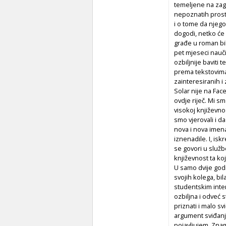
temeljene na zago
nepoznatih prosto
i o tome da njego
dogodi, netko će 
građe u roman bil
pet mjeseci nauči
ozbiljnije bavit
prema tekstovima
zainteresiranih i
Solar nije na Fac
ovdje riječ. Mi sm
visokoj književno
smo vjerovali i d
nova i nova imena
iznenadile. I, is
se govori u služb
književnost ta ko
U samo dvije godi
svojih kolega, bil
studentskim inte
ozbiljna i odveć 
priznati i malo s
argument sviđanj
pojavljujem. Znam