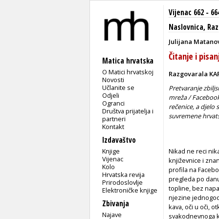
Vijenac 662 - 66
Naslovnica
,
Raz
Julijana Matanov
Čitanje i pisa
Matica hrvatska
O Matici hrvatskoj
Razgovarala KA
Novosti
Učlanite se
Pretvaranje zbilj
Odjeli
mreža / Facebook
Ogranci
rečenice, a djelo 
Društva prijatelja i
suvremene hrvats
partneri
Kontakt
Izdavaštvo
Knjige
Nikad ne reci nik
Vijenac
književnice i zna
Kolo
profila na Faceb
Hrvatska revija
pregleda po danu,
Prirodoslovlje
topline, bez napa
Elektroničke knjige
njezine jednogod
Zbivanja
kava, oči u oči, o
Najave
svakodnevnoga kom