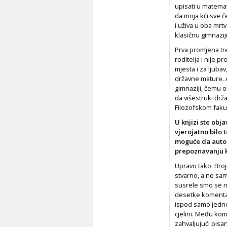
upisati u matemat
da moja kći sve č
i uživa u oba mrt
klasičnu gimnazi
Prva promjena tre
roditelja i nije p
mjesta i za ljubav
državne mature. 
gimnaziji, čemu 
da višestruki drža
Filozofskom fakul
U knjizi ste obj
vjerojatno bilo t
moguće da autor
prepoznavanju k
Upravo tako. Broj
stvarno, a ne sam
susrele smo se n
desetke komentar
ispod samo jedne 
cjelini. Među ko
zahvaljujući pisan