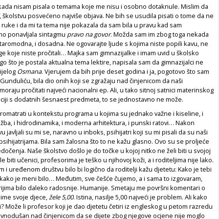
kada nisam pisala o temama koje me nisu i osobno dotaknule. Mislim da
, školstvu posvećeno najviše objava. Ne bih se usudila pisati o tome da ne
 ruke i da mi ta tema nije pokazala da sam bila u pravu kad sam
no ponavljala sintagmu
pravo na govor
. Možda sam im zbog toga nekada
i staromodna, i dosadna. Ne ogovarajte ljude s kojima niste popili kavu, ne
ge koje niste pročitali… Majka sam gimnazijalke i imam uvid u školsko
ego što je postala aktualna tema lektire, napisala sam da gimnazijalci ne
cijelog
Osmana
. Vjerujem da bih prije deset godina i ja, pogotovo što sam
 Gunduliću, bila dio onih koji se zgražaju nad činjenicom da naši
oraju pročitati najveći nacionalni ep. Ali, u tako sitnoj satnici materinskog
aciji s dodatnih šesnaest predmeta, to se jednostavno ne može.
romatrati u kontekstu programa u kojima su jednako važne i kiseline, i
ba, i hidrodinamika, i moderna arhitektura, i punski ratovi… Nakon
u javljali su mi se, naravno u inboks, psihijatri koji su mi pisali da su naši
psihijatrijama. Bila sam žalosna što to ne kažu glasno. Ovo su se proljeće
dočenja. Naše školstvo došlo je do točke u kojoj nitko ne želi biti u svojoj
le biti učenici, profesorima je teško u njihovoj koži, a i roditeljima nije lako.
i uređenom društvu bilo bi logično da roditelji kažu djetetu: Kako je tebi
 kako je meni bilo… Međutim, sve češće čujemo, a i sama to izgovaram,
rijima bilo daleko radosnije. Humanije. Smetaju me površni komentari o
u ime svoje djece,
žele 5,00
. Istina, nasilje 5,00 najveći je problem. Ali kako
? Može li profesor koji je dao djetetu četiri iz engleskog u petom razredu
avnodušan nad činjenicom da se dijete zbog njegove ocjene nije moglo