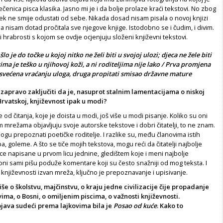
čenica pisca klasika. Jasno mi je i da bolje prolaze kraći tekstovi. No zbog
jek ne smije odustati od sebe. Nikada dosad nisam pisala o novoj knjizi
a nisam dotad pročitala sve njegove knjige. Istodobno se i čudim, i divim.
 i hrabrosti s kojom se ovdje ocjenjuju složeni književni tekstovi.
o je do točke u kojoj nitko ne želi biti u svojoj ulozi; djeca ne žele biti
ima je teško u njihovoj koži, a ni roditeljima nije lako / Prva promjena
posvećena vraćanju uloga, druga propitati smisao državne mature
apravo zaključiti da je, nasuprot stalnim lamentacijama o niskoj
 Hrvatskoj, književnost ipak u modi?
 od čitanja, koje je doista u modi, još više u modi pisanje. Koliko su oni
m mrežama objavljuju svoje autorske tekstove i dobri čitatelji, to ne znam.
u prepoznati poetičke roditelje. I razlike su, među članovima istih
a, goleme. A što se tiče mojih tekstova, mogu reći da čitatelji najbolje
ce napisane u prvom licu jednine, gledištem koje i meni najbolje
oni sami pišu poduže komentare koji su često snažniji od mog teksta. I
u književnosti izvan mreža, ključno je prepoznavanje i upisivanje.
iše o školstvu, majčinstvu, o kraju jedne civilizacije čije propadanje
vima, o Bosni, o omiljenim piscima, o važnosti književnosti.
bjava sudeći prema lajkovima bila je
Posao od kuće
. Kako to