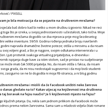
rković / PIXSELL
a vam je bila motivacija da se pojavite na društvenim mrežama?
osjećala baš dobro kad bi netko u mom društvu izgovorio: Nikad ne reci
 toga što je izreka, u svojoj jednostavnosti i učestalosti, tako točna. Moje
 društvenim mrežama dogodilo se dva mjeseca prije mog šezdesetog
ini velike inventure. 59/59. Godina rođenja jednaka broju navršenih
 godini napravila dramatične životne poteze; otišla u mirovinu a da nisam
 u svoj voljeni grad, a što je najgore, svojim odlukama intervenirala i u
ćeri. Ljuti protivnik svakoga virtualnog prijateljstva, e-dnevnika i
rnik ispijanja duge kave za istim stolom, sad je pristao na sudjelovanje
 se može imati čak 5000 prijatelja. No, da nisam otišla s faksa, da nisam
 svoga grada, da mi nisu nedostajali sugovornici i da moji bivši studenti
orni, zasigurno se ne bi dogodila ni moja FB-stranica, a ni blog godinu
ruštvenim mrežama i mislili da će Facebook uništiti neke žanrove
ko danas gledate na to? Kakav utjecaj na književnost ima društvena
e taj boravak na fejsu naučio? Je li književnosti mjesto na fejsu?
ogo ključnih pitanja. Da, rekla sam jednom prilikom da Facebook može
i odnos prema nekim žanrovima. Sama sam u mladosti voljela čitati romane