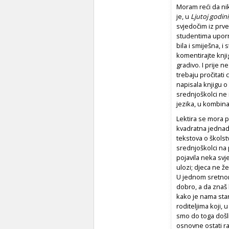
Moram reći da ni
je, u
Ljutoj godini
svjedočim iz prve
studentima upor
bila i smiješna, 
komentirajte knji
gradivo. I prije n
trebaju pročitati 
napisala knjigu o
srednjoškolci ne m
jezika, u kombin
Lektira se mora p
kvadratna jednadž
tekstova o školstv
srednjoškolci na 
pojavila neka svje
ulozi; djeca ne že
U jednom sretnom 
dobro, a da znaš
kako je nama sta
roditeljima koji, 
smo do toga došli
osnovne ostati r