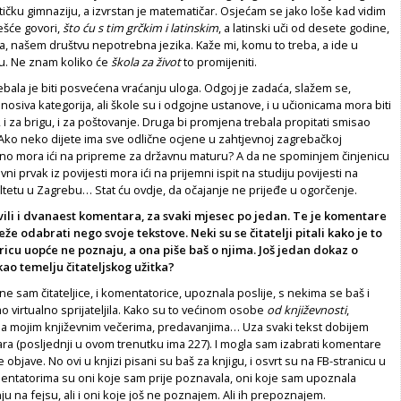
ičku gimnaziju, a izvrstan je matematičar. Osjećam se jako loše kad vidim
ešće govori,
što ću s tim grčkim i latinskim
, a latinski uči od desete godine,
va, našem društvu nepotrebna jezika. Kaže mi, komu to treba, a ide u
ju. Ne znam koliko će
škola za život
to promijeniti.
bala je biti posvećena vraćanju uloga. Odgoj je zadaća, slažem se,
renosiva kategorija, ali škole su i odgojne ustanove, i u učionicama mora biti
, i za brigu, i za poštovanje. Druga bi promjena trebala propitati smisao
Ako neko dijete ima sve odlične ocjene u zahtjevnoj zagrebačkoj
ono mora ići na pripreme za državnu maturu? A da ne spominjem činjenicu
vni prvak iz povijesti mora ići na prijemni ispit na studiju povijesti na
tetu u Zagrebu… Stat ću ovdje, da očajanje ne prijeđe u ogorčenje.
avili i dvanaest komentara, za svaki mjesec po jedan. Te je komentare
eže odabrati nego svoje tekstove. Neki su se čitatelji pitali kako je to
icu uopće ne poznaju, a ona piše baš o njima. Još jedan dokaz o
ao temelju čitateljskog užitka?
ne sam čitateljice, i komentatorice, upoznala poslije, s nekima se baš i
o virtualno sprijateljila. Kako su to većinom osobe
od književnosti
,
a mojim književnim večerima, predavanjima… Uza svaki tekst dobijem
a (posljednji u ovom trenutku ima 227). I mogla sam izabrati komentare
objave. No ovi u knjizi pisani su baš za knjigu, i osvrt su na FB-stranicu u
mentatorima su oni koje sam prije poznavala, oni koje sam upoznala
ju na fejsu, ali i oni koje još ne poznajem. Ali ih prepoznajem.