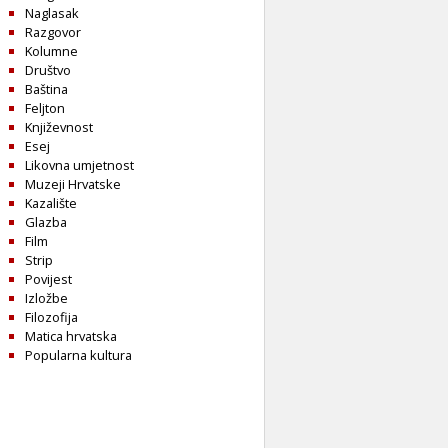
Naglasak
Razgovor
Kolumne
Društvo
Baština
Feljton
Književnost
Esej
Likovna umjetnost
Muzeji Hrvatske
Kazalište
Glazba
Film
Strip
Povijest
Izložbe
Filozofija
Matica hrvatska
Popularna kultura