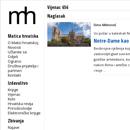
Vijenac 656
Naglasak
Dino Milinović
Uz požar u katedrali N
Matica hrvatska
Notre-Dame kao 
O Matici hrvatskoj
Novosti
Bezbrojna rješenja koja 
Učlanite se
zadovoljili glad suvre
Odjeli
gotičke arhitekture, koj
Ogranci
nakon Rima i antičke c
Društva prijatelja i
partneri
i koje ...
Kontakt
Izdavaštvo
Knjige
Vijenac
Kolo
Hrvatska revija
Prirodoslovlje
Elektroničke knjige
Zbivanja
Najave