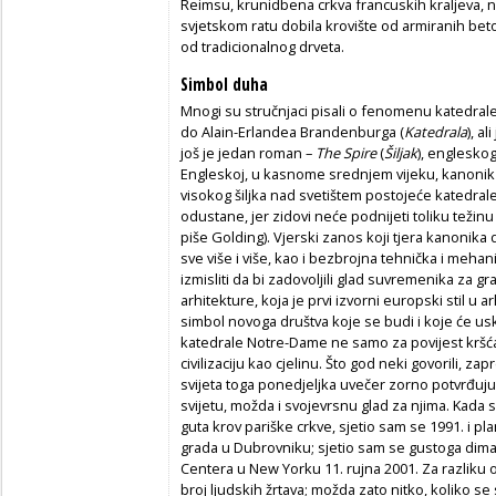
Reimsu, krunidbena crkva francuskih kraljeva, n
svjetskom ratu dobila krovište od armiranih bet
od tradicionalnog drveta.
Simbol duha
Mnogi su stručnjaci pisali o fenomenu katedral
do Alain-Erlandea Brandenburga (
Katedrala
), a
još je jedan roman –
The Spire
(
Šiljak
), englesko
Engleskoj, u kasnome srednjem vijeku, kanonik 
visokog šiljka nad svetištem postojeće katedral
odustane, jer zidovi neće podnijeti toliku težin
piše Golding). Vjerski zanos koji tjera kanonika 
sve više i više, kao i bezbrojna tehnička i mehani
izmisliti da bi zadovoljili glad suvremenika za g
arhitekture, koja je prvi izvorni europski stil u ar
simbol novoga društva koje se budi i koje će usk
katedrale Notre-Dame ne samo za povijest kršća
civilizaciju kao cjelinu. Što god neki govorili, zap
svijeta toga ponedjeljka uvečer zorno potvrđuj
svijetu, možda i svojevrsnu glad za njima. Kada sa
guta krov pariške crkve, sjetio sam se 1991. i pl
grada u Dubrovniku; sjetio sam se gustoga dima 
Centera u New Yorku 11. rujna 2001. Za razliku od
broj ljudskih žrtava; možda zato nitko, koliko se 