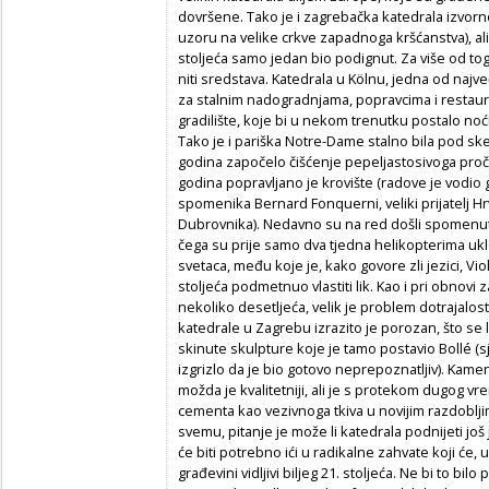
dovršene. Tako je i zagrebačka katedrala izvorno
uzoru na velike crkve zapadnoga kršćanstva), al
stoljeća samo jedan bio podignut. Za više od to
niti sredstava. Katedrala u Kölnu, jedna od najve
za stalnim nadogradnjama, popravcima i restaura
gradilište, koje bi u nekom trenutku postalo no
Tako je i pariška Notre-Dame stalno bila pod ske
godina započelo čišćenje pepeljastosivoga pročel
godina popravljano je krovište (radove je vodio 
spomenika Bernard Fonquerni, veliki prijatelj H
Dubrovnika). Nedavno su na red došli spomenuti 
čega su prije samo dva tjedna helikopterima u
svetaca, među koje je, kako govore zli jezici, V
stoljeća podmetnuo vlastiti lik. Kao i pri obnovi 
nekoliko desetljeća, velik je problem dotrajalos
katedrale u Zagrebu izrazito je porozan, što se l
skinute skulpture koje je tamo postavio Bollé (s
izgrizlo da je bio gotovo neprepoznatljiv). Kame
možda je kvalitetniji, ali je s protekom dugog 
cementa kao vezivnoga tkiva u novijim razdoblj
svemu, pitanje je može li katedrala podnijeti jo
će biti potrebno ići u radikalne zahvate koji će,
građevini vidljivi biljeg 21. stoljeća. Ne bi to bilo 