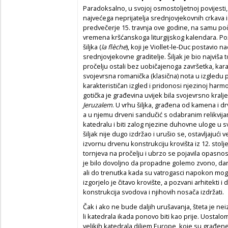
Paradoksalno, u svojoj osmostoljetnoj povijesti,
najvećega neprijatelja srednjovjekovnih crkava 
predvečerje 15. travnja ove godine, na samu po
vremena kršćanskoga liturgijskog kalendara. P
šiljka (
la flèche
), koji je Viollet-le-Duc postavio
srednjovjekovne graditelje. Šiljak je bio najviša 
pročelju ostali bez uobičajenoga završetka, karak
svojevrsna romanička (klasična) nota u izgledu pr
karakterističan izgled i pridonosi njezinoj harmon
gotička je građevina uvijek bila svojevrsno kral
Jeruzalem
. U vrhu šiljka, građena od kamena i dr
a u njemu drveni sandučić s odabranim relikvijam
katedralu i biti zalog njezine duhovne uloge u s
šiljak nije dugo izdržao i urušio se, ostavljajući
izvornu drvenu konstrukciju krovišta iz 12. stol
tornjeva na pročelju i ubrzo se pojavila opasno
je bilo dovoljno da propadne golemo zvono, dar L
ali do trenutka kada su vatrogasci napokon mogli 
izgorjelo je čitavo krovište, a pozvani arhitekti 
konstrukcija svodova i njihovih nosača izdržati.
Čak i ako ne bude daljih urušavanja, šteta je nei
li katedrala ikada ponovo biti kao prije. Uostal
velikih katedrala diljem Europe, koje su građene