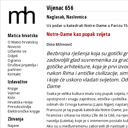
Vijenac 656
Naglasak
,
Naslovnica
Uz požar u katedrali Notre-Dame u Parizu 15.
Notre-Dame kao pupak svijeta
Matica hrvatska
O Matici hrvatskoj
Dino Milinović
Novosti
Učlanite se
Bezbrojna rješenja koja su gotički gra
Odjeli
zadovoljili glad suvremenika za gra
Ogranci
Društva prijatelja i
gotičke arhitekture, koja je prvi izvo
partneri
nakon Rima i antičke civilizacije, s
Kontakt
i koje će uskoro vladati svijetom. O
Izdavaštvo
Dame
Knjige
Vijenac
Svaka je velika kultura imala svoj pupak svijeta, 
Kolo
opstojnost i snagu zajednice, etničke i političk
Hrvatska revija
odmah do Crnoga kamena (
Lapis Niger
), najst
Prirodoslovlje
Francuze je taj pupak katedrala Notre-Dame, pod
Elektroničke knjige
hramova i crkava na otoku L’île de la Cité, na ri
Zbivanja
naselja (Lutetia), koje je s vremenom postalo ku
Najave
Ako su u međuvremenu zaboravili (ili nastojali za