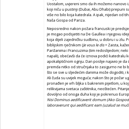
Uostalom, uvjereni smo da ih možemo nanovo izgr
koji niču u pustinji (Dubai, Abu Dhabi) prepuni s
više no bilo koja katedrala. A ipak, nijedan od t
Naša Gospa od Pariza.
Neposredno nakon požara francuski je predsje
je mogao podsjetiti na De Gaullea i njegovu idej
koja dijeli zajedničku sudbinu, u dobru i u zlu.
biblijskim rječnikom (
Je vous le dis
= Zaista, kaže
Parižanima i Francuzima (tim redoslijedom; neki
napali), obećavši da će iznova podići katedralu k
apokaliptičnom ognju. Dan poslije najavio je da 
premda nitko od stručnjaka to zasigurno ne bi b
što se sve u sljedećim danima može dogoditi, i ka
Ali čuda su uvijek moguća; nakon što je požar 
pronađen je vrh šiljka s bakrenim pijetlom, u k
relikvijama svetaca zaštitnika, neoštećen. Pitanje 
dovoljno od onoga duha koji je pokrenuo Europu
Nisi Dominus aedificaverit domum (Ako Gospodi
laboraverunt qui aedificant eam (uzalud se muče 