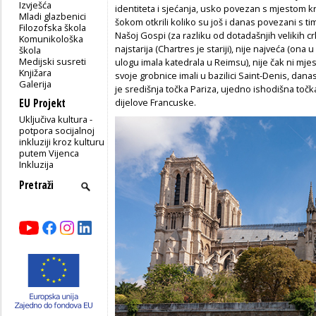
Izvješća
identiteta i sjećanja, usko povezan s mjestom k
Mladi glazbenici
šokom otkrili koliko su još i danas povezani s 
Filozofska škola
Našoj Gospi (za razliku od dotadašnjih velikih c
Komunikološka
najstarija (Chartres je stariji), nije najveća (ona 
škola
Medijski susreti
ulogu imala katedrala u Reimsu), nije čak ni mje
Knjižara
svoje grobnice imali u bazilici Saint-Denis, da
Galerija
je središnja točka Pariza, ujedno ishodišna toč
EU Projekt
dijelove Francuske.
Uključiva kultura -
potpora socijalnoj
inkluziji kroz kulturu
putem Vijenca
Inkluzija