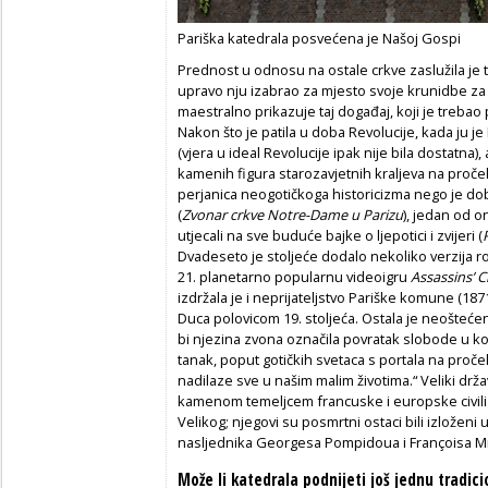
Pariška katedrala posvećena je Našoj Gospi
Prednost u odnosu na ostale crkve zaslužila je t
upravo nju izabrao za mjesto svoje krunidbe za 
maestralno prikazuje taj događaj, koji je trebao p
Nakon što je patila u doba Revolucije, kada j
(vjera u ideal Revolucije ipak nije bila dostatna
kamenih figura starozavjetnih kraljeva na pročel
perjanica neogotičkoga historicizma nego je dobi
(
Zvonar crkve Notre-Dame u Parizu
), jedan od on
utjecali na sve buduće bajke o ljepotici i zvijeri (
Dvadeseto je stoljeće dodalo nekoliko verzija r
21. planetarno popularnu videoigru
Assassins’ 
izdržala je i neprijateljstvo Pariške komune (1871)
Duca polovicom 19. stoljeća. Ostala je neošteć
bi njezina zvona označila povratak slobode u ko
tanak, poput gotičkih svetaca s portala na pročel
nadilaze sve u našim malim životima.“ Veliki dr
kamenom temeljcem francuske i europske civiliza
Velikog; njegovi su posmrtni ostaci bili izloženi u
nasljednika Georgesa Pompidoua i Françoisa Mit
Može li katedrala podnijeti još jednu tradic