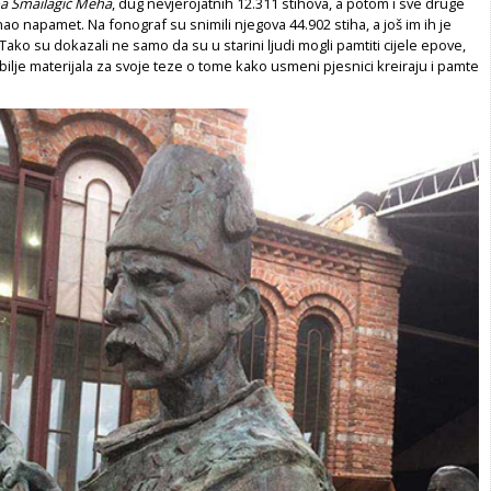
a Smailagić Meha
, dug nevjerojatnih 12.311 stihova, a potom i sve druge
ao napamet. Na fonograf su snimili njegova 44.902 stiha, a još im ih je
 Tako su dokazali ne samo da su u starini ljudi mogli pamtiti cijele epove,
obilje materijala za svoje teze o tome kako usmeni pjesnici kreiraju i pamte