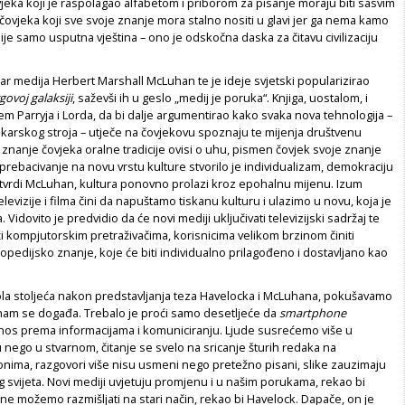
vjeka koji je raspolagao alfabetom i priborom za pisanje moraju biti sasvim
 čovjeka koji sve svoje znanje mora stalno nositi u glavi jer ga nema kamo
 nije samo usputna vještina – ono je odskočna daska za čitavu civilizaciju
ar medija Herbert Marshall McLuhan te je ideje svjetski popularizirao
ovoj galaksiji
, saževši ih u geslo „medij je poruka“. Knjiga, uostalom, i
jem Parryja i Lorda, da bi dalje argumentirao kako svaka nova tehnologija –
skarskog stroja – utječe na čovjekovu spoznaju te mijenja društvenu
 znanje čovjeka oralne tradicije ovisi o uhu, pismen čovjek svoje znanje
 prebacivanje na novu vrstu kulture stvorilo je individualizam, demokraciju
, tvrdi McLuhan, kultura ponovno prolazi kroz epohalnu mijenu. Izum
televizije i filma čini da napuštamo tiskanu kulturu i ulazimo u novu, koja je
idovito je predvidio da će novi mediji uključivati televizijski sadržaj te
ći kompjutorskim pretraživačima, korisnicima velikom brzinom činiti
pedijsko znanje, koje će biti individualno prilagođeno i dostavljano kao
ola stoljeća nakon predstavljanja teza Havelocka i McLuhana, pokušavamo
 nam se događa. Trebalo je proći samo desetljeće da
smart­phone
nos prema informacijama i komuniciranju. Ljude susrećemo više u
u nego u stvarnom, čitanje se svelo na sricanje šturih redaka na
onima, razgovori više nisu usmeni nego pretežno pisani, slike zauzimaju
g svijeta. Novi mediji uvjetuju promjenu i u našim porukama, rekao bi
ne možemo razmišljati na stari način, rekao bi Havelock. Dapače, on je