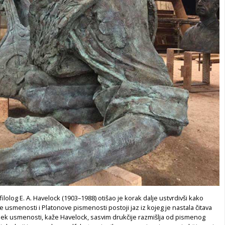
 filolog E. A. Havelock (1903–1988) otišao je korak dalje ustvrdivši kako
smenosti i Platonove pismenosti postoji jaz iz kojeg je nastala čitava
vjek usmenosti, kaže Havelock, sasvim drukčije razmišlja od pismenog