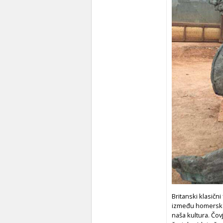
Britanski klasični
između homerske u
naša kultura. Čo