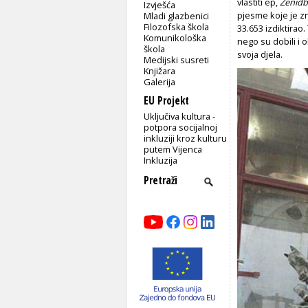
vlastiti ep,
Ženidb
Izvješća
pjesme koje je zn
Mladi glazbenici
Filozofska škola
33.653 izdiktirao.
Komunikološka
nego su dobili i 
škola
svoja djela.
Medijski susreti
Knjižara
Galerija
EU Projekt
Uključiva kultura -
potpora socijalnoj
inkluziji kroz kulturu
putem Vijenca
Inkluzija