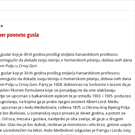
re
mer ponovno gusla
uslar koji je 30-ih godina prošlog stoljeća harvardskom profesoru
omogućio da dokaže svoju teoriju o homerskom pitanju, dobiva ovih dana
m Polju u Crnoj Gori
guslar koji je 30-ih godina prošlog stoljeća harvardskom profesoru
omogućio da dokaže svoju teoriju o homerskom pitanju, dobiva ovih dana
m Polju u Crnoj Gori. Parry je 1928. doktorirao na Sorbonni s tezom da je
lježen fiksnim formulama koje se ponavljaju te da one olakšavaju
je se upoznao s balkanskom epikom te je između 1933. i 1935. poduzeo
ugoslaviju, na kojima ga je pratio njegov asistent Albert Lord. Među
 upoznao je i Avdu Međedovića, rođena 1875. u Obrovu kraj Bijelog Polja.
e bio školovao, u osmanskoj vojsci proveo je devet godina, a potom se
j. Od oca, mesara i guslara, naslijedio je oba zvanja, ali ga je u drugom
io. Glas mu je bio dubok, recitirao je monotono i vrlo brzo, gotovo uopće
ve usredotočen na tekst. Avdo Međedović odguslao je Parryju i Lordu svoj