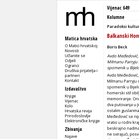
Vijenac 649
Kolumne
Paradoksi kultu
Balkanski Ho
Matica hrvatska
O Matici hrvatskoj
Boris Beck
Novosti
Učlanite se
Avdo Međedović, g
Odjeli
Milmanu Parryju 
Ogranci
spomenik u Bijelo
Društva prijatelja i
Avdo Međedović, 
partneri
Kontakt
Milmanu Parryju 
spomenik u Bijelo
Izdavaštvo
homerski stil obi
Knjige
memoriranje. Ond
Vijenac
dva putovanja u J
Kolo
ostalim guslarima
Hrvatska revija
Prirodoslovlje
Međedović se nij
Elektroničke knjige
vratio u rodni kra
beskrajno nadmaš
Zbivanja
ne svirajući, pos
Najave