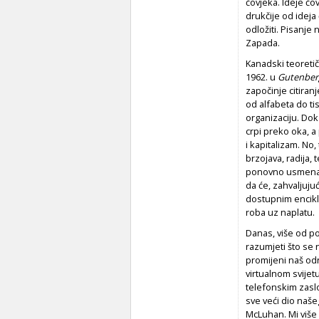
čovjeka. Ideje čo
drukčije od ideja
odložiti. Pisanje
Zapada.
Kanadski teoretič
1962. u
Gutenberg
započinje citiran
od alfabeta do ti
organizaciju. Dok
crpi preko oka, a
i kapitalizam. No
brzojava, radija, 
ponovno usmena. V
da će, zahvaljuju
dostupnim enciklo
roba uz naplatu.
Danas, više od p
razumjeti što se
promijeni naš od
virtualnom svijet
telefonskim zasl
sve veći dio naše
McLuhan. Mi više 