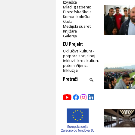
Izvješća
Mladi glazbenici
Filozofska škola
Komunikološka
škola
Medijski susreti
Knjižara
Galerija
EU Projekt
Uključiva kultura -
potpora socijalnoj
inkluziji kroz kulturu
putem Vijenca
Inkluzija