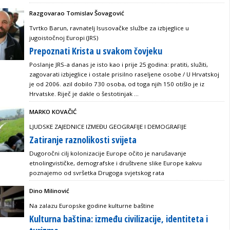
Razgovarao Tomislav Šovagović
Tvrtko Barun, ravnatelj Isusovačke službe za izbjeglice u
jugoistočnoj Europi (JRS)
Prepoznati Krista u svakom čovjeku
Poslanje JRS-a danas je isto kao i prije 25 godina: pratiti, služiti,
zagovarati izbjeglice i ostale prisilno raseljene osobe / U Hrvatskoj
je od 2006. azil dobilo 730 osoba, od toga njih 150 otišlo je iz
Hrvatske. Riječ je dakle o šestotinjak ...
MARKO KOVAČIĆ
LJUDSKE ZAJEDNICE IZMEĐU GEOGRAFIJE I DEMOGRAFIJE
Zatiranje raznolikosti svijeta
Dugoročni cilj kolonizacije Europe očito je narušavanje
etnolingvističke, demografske i društvene slike Europe kakvu
poznajemo od svršetka Drugoga svjetskog rata
Dino Milinović
Na zalazu Europske godine kulturne baštine
Kulturna baština: između civilizacije, identiteta i