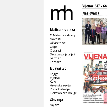
Vijenac 647 - 64
Naslovnica
Matica hrvatska
O Matici hrvatskoj
Novosti
Učlanite se
Odjeli
Ogranci
Društva prijatelja i
partneri
Kontakt
Izdavaštvo
Knjige
Vijenac
Kolo
Hrvatska revija
Prirodoslovlje
Elektroničke knjige
Zbivanja
Najave