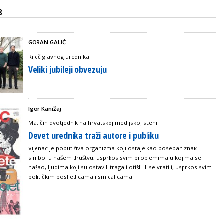
8
GORAN GALIĆ
Riječ glavnog urednika
Veliki jubileji obvezuju
Igor Kanižaj
Matičin dvotjednik na hrvatskoj medijskoj sceni
Devet urednika traži autore i publiku
Vijenac je poput živa organizma koji ostaje kao poseban znak i
simbol u našem društvu, usprkos svim problemima u kojima se
našao, ljudima koji su ostavili traga i otišli ili se vratili, usprkos svim
političkim posljedicama i smicalicama