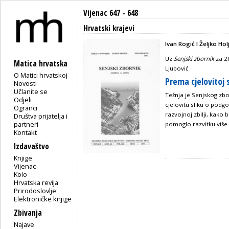
Vijenac 647 - 648
Hrvatski krajevi
Ivan Rogić I Željko Hol
Uz
Senjski zbornik
za 20
Matica hrvatska
Ljubović
O Matici hrvatskoj
Prema cjelovitoj 
Novosti
Učlanite se
Težnja je Senjskog zbo
Odjeli
cjelovitu sliku o podg
Ogranci
razvojnoj zbilji, kako b
Društva prijatelja i
partneri
pomoglo razvitku više
Kontakt
Izdavaštvo
Knjige
Vijenac
Kolo
Hrvatska revija
Prirodoslovlje
Elektroničke knjige
Zbivanja
Najave