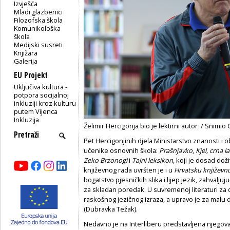
Izvješća
Mladi glazbenici
Filozofska škola
Komunikološka
škola
Medijski susreti
Knjižara
Galerija
EU Projekt
Uključiva kultura -
potpora socijalnoj
inkluziji kroz kulturu
putem Vijenca
Inkluzija
Želimir Hercigonja bio je lektirni autor / Snimio
Pet Hercigonjinih djela Ministarstvo znanosti i ob
učenike osnovnih škola:
Prašnjavko
,
Kjel, crna 
Zeko Brzonogi
i
Tajni leksikon
, koji je dosad dož
književnog rada uvršten je i u
Hrvatsku književn
bogatstvo pjesničkih slika i lijep jezik, zahvalju
za skladan poredak. U suvremenoj literaturi z
raskošnog jezičnog izraza, a upravo je za malu d
(Dubravka Težak).
Nedavno je na Interliberu predstavljena njegova