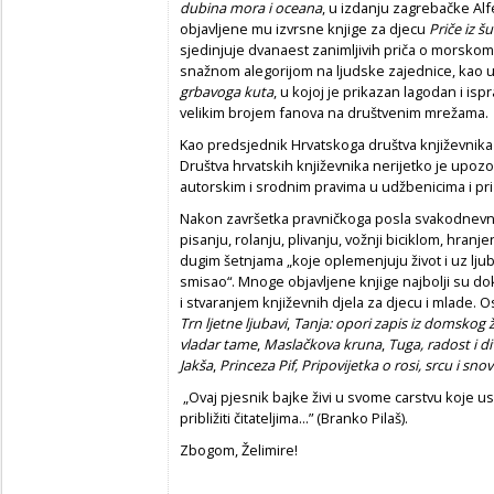
dubina mora i oceana
, u izdanju zagrebačke Alf
objavljene mu izvrsne knjige za djecu
Priče iz šu
sjedinjuje dvanaest zanimljivih priča o morskome
snažnom alegorijom na ljudske zajednice, kao u
grbavoga kuta
, u kojoj je prikazan lagodan i is
velikim brojem fanova na društvenim mrežama.
Kao predsjednik Hrvatskoga društva književnika 
Društva hrvatskih književnika nerijetko je upoz
autorskim i srodnim pravima u udžbenicima i pri
Nakon završetka pravničkoga posla svakodnevno
pisanju, rolanju, plivanju, vožnji biciklom, hra
dugim šetnjama „koje oplemenjuju život i uz ljub
smisao“. Mnoge objavljene knjige najbolji su do
i stvaranjem književnih djela za djecu i mlade. 
Trn ljetne ljubavi
,
Tanja: opori zapis iz domskog 
vladar tame
,
Maslačkova kruna
,
Tuga,
radost i di
Jakša
,
Princeza Pif, Pripovijetka o rosi, srcu i sno
„Ovaj pjesnik bajke živi u svome carstvu koje us
približiti čitateljima...” (Branko Pilaš).
Zbogom, Želimire!