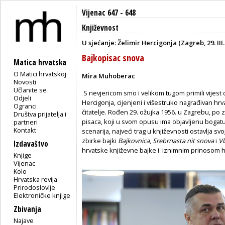
Vijenac 647 - 648
Književnost
U sjećanje: Želimir Hercigonja (Zagreb, 29. III.
Bajkopisac snova
Matica hrvatska
O Matici hrvatskoj
Mira Muhoberac
Novosti
Učlanite se
S nevjericom smo i velikom tugom primili vijest 
Odjeli
Hercigonja, cijenjeni i višestruko nagrađivan hrv
Ogranci
čitatelje. Rođen 29. ožujka 1956. u Zagrebu, po 
Društva prijatelja i
pisaca, koji u svom opusu ima objavljenu bogatu 
partneri
Kontakt
scenarija, najveći trag u književnosti ostavlja 
zbirke bajki
Bajkovnica
,
Srebrnasta nit snova
i
V
Izdavaštvo
hrvatske književne bajke i iznimnim prinosom hr
Knjige
Vijenac
Kolo
Hrvatska revija
Prirodoslovlje
Elektroničke knjige
Zbivanja
Najave