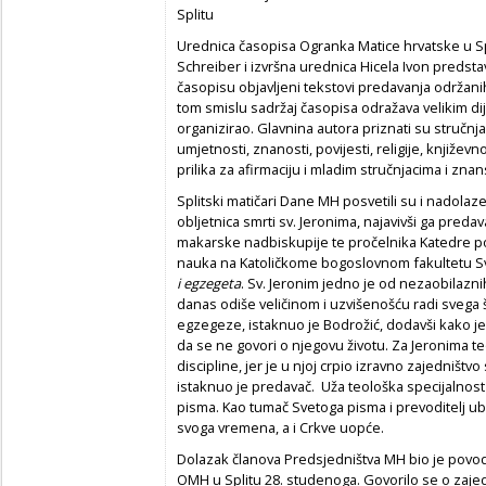
Splitu
Urednica časopisa Ogranka Matice hrvatske u S
Schreiber i izvršna urednica Hicela Ivon predstav
časopisu objavljeni tekstovi predavanja održanih
tom smislu sadržaj časopisa odražava velikim dij
organizirao. Glavnina autora priznati su stručnja
umjetnosti, znanosti, povijesti, religije, književn
prilika za afirmaciju i mladim stručnjacima i zna
Splitski matičari Dane MH posvetili su i nadolazeć
obljetnica smrti sv. Jeronima, najavivši ga pred
makarske nadbiskupije te pročelnika Katedre pov
nauka na Katoličkome bogoslovnom fakultetu Sv
i egzegeta
. Sv. Jeronim jedno je od nezaobilazni
danas odiše veličinom i uzvišenošću radi svega š
egzegeze, istaknuo je Bodrožić, dodavši kako je
da se ne govori o njegovu životu. Za Jeronima te
discipline, jer je u njoj crpio izravno zajedništ
istaknuo je predavač. Uža teološka specijalnos
pisma. Kao tumač Svetoga pisma i prevoditelj ub
svoga vremena, a i Crkve uopće.
Dolazak članova Predsjedništva MH bio je pov
OMH u Splitu 28. studenoga. Govorilo se o zajedn