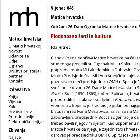
Vijenac 646
Matica hrvatska
Održani 26. Dani Ogranka Matice hrvatske u S
Plodonosno žarište kulture
Matica hrvatska
O Matici hrvatskoj
Ida Hitrec
Novosti
Učlanite se
Č
lanovi Predsjedništva Matice hrvatske na čelu 
Odjeli
studenoga posjetili su Ogranak MH u Splitu. Uz p
Ogranci
potpredsjednica MH akademkinja Dubravka Oraić T
Društva prijatelja i
tajnica Predsjedništva MH Ana Kranjčić te tajnic
partneri
Kontakt
pozdravnih riječi predsjednika OMH u Splitu Jošk
svečano je otvorio 26. Dane Matice hrvatske u 
Izdavaštvo
Botića
. Botić (1830–1863), rođeni Splićanin, hrvats
Knjige
preporoditelj, istaknuo se djelima
Pobratimstvo
Vijenac
vremenu u kojemu je živio bio je jedan od najcje
Kolo
bista, rani rad Ivana Meštrovića, nalazi se na M
Hrvatska revija
Prirodoslovlje
zaboravljen, predsjednik Botica sugerirao je da
Elektroničke knjige
trebao baviti njegovim djelom. Kao uspomenu na
Matice hrvatske da njeguje zajedništvo i hrvats
Zbivanja
darovao je predsjedniku OMH u Splitu Jošku Kal
Najave