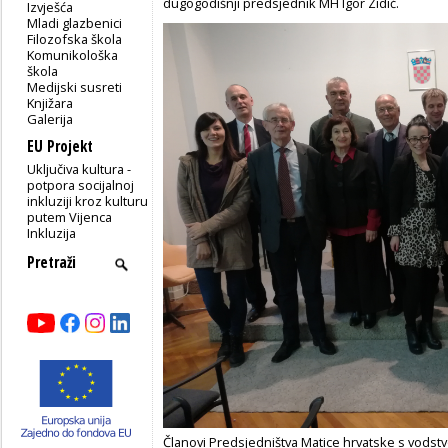
dugogodišnji predsjednik MH Igor Zidić.
Izvješća
Mladi glazbenici
Filozofska škola
Komunikološka
škola
Medijski susreti
Knjižara
Galerija
EU Projekt
Uključiva kultura -
potpora socijalnoj
inkluziji kroz kulturu
putem Vijenca
Inkluzija
Članovi Predsjedništva Matice hrvatske s vodst