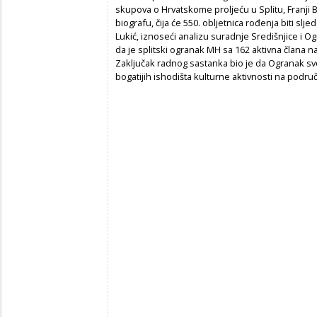
skupova o Hrvatskome proljeću u Splitu, Franji Bo
biografu, čija će 550. obljetnica rođenja biti slj
Lukić, iznoseći analizu suradnje Središnjice i Og
da je splitski ogranak MH sa 162 aktivna člana n
Zaključak radnog sastanka bio je da Ogranak sv
bogatijih ishodišta kulturne aktivnosti na područ