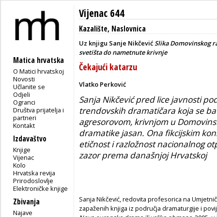
Vijenac 644
Kazalište
,
Naslovnica
Uz knjigu Sanje Nikčević
Slika Domovinskog ra
svetišta do nametnute krivnje
Matica hrvatska
Čekajući katarzu
O Matici hrvatskoj
Novosti
Vlatko Perković
Učlanite se
Odjeli
Sanja Nikčević pred lice javnosti po
Ogranci
trendovskih dramatičara koja se ba
Društva prijatelja i
partneri
agresorovom, krivnjom u Domovinsk
Kontakt
dramatike jasan. Ona fikcijskim kon
Izdavaštvo
etičnost i razložnost nacionalnog o
Knjige
zazor prema današnjoj Hrvatskoj
Vijenac
Kolo
Hrvatska revija
Prirodoslovlje
Elektroničke knjige
Sanja Nikčević, redovita profesorica na Umjetni
Zbivanja
zapaženih knjiga iz područja dramaturgije i povij
Najave