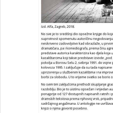
Izd. Alfa, Zagreb, 2018.
No sve je to središnji dio opsežne knjige do koje
suprotnost spomenutu autoričinu negodovanju n
neskriveno zadovoljstvo kad obrazlaže, u prvom 
dramatičara, pa i komediografa, prema činu agre
predstave autorica karakterizira kao djela koja
u
kazalištarcima koji takve predstave izvode „pod 
pokolja u Borovu Selu 2. svibnja 1991. do vojne 
kolovoza 1995. I zaključuje da su tada napisane 
uprizorenja u službenim kazalištima i na impro
borbi za slobodu. U to vrijeme svatko se borio s
No svim tim zaključcima prethodi skupljanje gr
razdoblju. Bio je to uistinu opsežan i vrijedan 
ponajprije od 127 dostupnih napisanih ratnih i p
dramskih tekstova prema njihovoj vrsti, pripadn
sadržajnog angažmana. U antologije ne uvrštava 
knjizi o njima govoriti posebno.