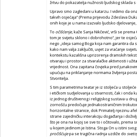
žrtvu do pokazatelja nužnosti ljudskog sklada s
Upravo smo zagledani u katarzu. I vidimo da ona
takvih osjećaja“ (Prema prijevodu Zdeslava Duk
onih koje je u nama izazvalo ljudsko djelovanje, 
To
očišćenje
, kaže Sanja Nikčević, vrši se prem
tom je svijetu sklono i dobrohotno“, jer te osj
nego „ideja samog Boga koja nam garantira da svi
kako nam valja zaključiti, uvjet za vraćanje svij
kontekstu kazališna uprizorenja dramskih tekst
otvaraju i prostor za stvaralačke aktivnosti i uži
vrijednost. Ona zapitana čovjeka pred junakov
upućuju na priklanjanje normama življenja pos
Stvoritelja.
S tim parametrima teatar je iz stoljeća u stolje
i etičkom sudjelovanja u stvarnosti, čak i onda 
iz jednog društvenog i religijskog sustava u dru
zornošću predočuje jednakostraničnim trokutom 
horizontalne stranice, dok Primatelj njezinu afek
strane zajedničku interakciju događanja i doživl
što je ona
na kojoj se sve to i očitovalo, prema 
u kojem jedinom je Istina. Stoga On u istini svog
pročišćuje
pa se tragična radnja uzdiže do
sveto