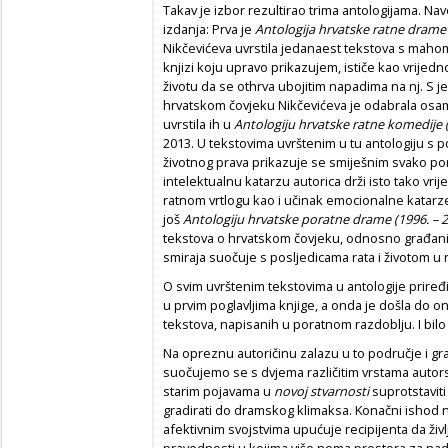
Takav je izbor rezultirao trima antologijama. Na
izdanja: Prva je
Antologija hrvatske ratne drame 
Nikčevićeva uvrstila jedanaest tekstova s maho
knjizi koju upravo prikazujem, ističe kao vrije
životu da se othrva ubojitim napadima na nj. S
hrvatskom čovjeku Nikčevićeva je odabrala osa
uvrstila ih u
Antologiju hrvatske ratne komedije (
2013. U tekstovima uvrštenim u tu antologiju s p
životnog prava prikazuje se smiješnim svako po
intelektualnu katarzu autorica drži isto tako v
ratnom vrtlogu kao i učinak emocionalne katarze. 
još
Antologiju hrvatske poratne drame (1996. – 2
tekstova o hrvatskom čovjeku, odnosno građanin
smiraja suočuje s posljedicama rata i životom u
O svim uvrštenim tekstovima u antologije priređi
u prvim poglavljima knjige, a onda je došla do 
tekstova, napisanih u poratnom razdoblju. I bilo 
Na opreznu autoričinu zalazu u to područje i gra
suočujemo se s dvjema različitim vrstama autor
starim pojavama u
novoj stvarnosti
suprotstaviti
gradirati do dramskog klimaksa. Konačni ishod 
afektivnim svojstvima upućuje recipijenta da živ