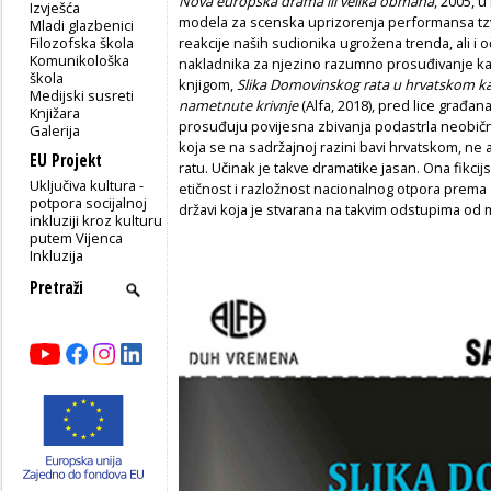
Nova europska drama ili velika obmana
, 2005, u
Izvješća
modela za scenska uprizorenja performansa tz
Mladi glazbenici
Filozofska škola
reakcije naših sudionika ugrožena trenda, ali i 
Komunikološka
nakladnika za njezino razumno prosuđivanje ka
škola
knjigom,
Slika Domovinskog rata u hrvatskom kaz
Medijski susreti
nametnute krivnje
(Alfa, 2018), pred lice građan
Knjižara
prosuđuju povijesna zbivanja podastrla neobič
Galerija
koja se na sadržajnoj razini bavi hrvatskom, n
EU Projekt
ratu. Učinak je takve dramatike jasan. Ona fikci
Uključiva kultura -
etičnost i razložnost nacionalnog otpora prema
potpora socijalnoj
državi koja je stvarana na takvim odstupima od 
inkluziji kroz kulturu
putem Vijenca
Inkluzija