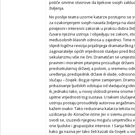
potiče smrtne stvorove da tijekove svojih zablud
življenja.
No poslije teatra uzorne katarze postupno se sv
za ozakonjenjem svojih navada življenja na vlast
povijesni i interesni zakorak u praksu dobra živl
čuvara njezina ustroja. I objavljuju se zakoni, s
međusobnih klasnih odnosa u zajednici. Time n
slijedi logična revizija prijašnjega dramaturškog s
zagovaratelje općih vrijednosti stavljao pred Bož
sekularizmu više ne čini. Dramatičari se umjest
pravnim i moralnim pitanjima prosuđuje državni vr
predsekularnoj državi), a potom, u vremenu odm
uređenja, predsjednik države ili vlade, odnosno
slučaju – čovjek. Bog je njime zamijenjen. Drams
prikazivanje ljudskih odstupa od vladajućeg ideol
ili, jednako tako, u novoj slobodi prema onome š
upitne vrijednosti tog sustava. U takvim slučaje
ustroju postaju prosuditelji autorova angažmana. 
kažem ovako: Tako reducirana katarza teksta 
uzdizanja do
Konačne istine
. Jer o svemu prosu
svodi se, izuzevši njegovu moguću umjetničku vri
one ljudske i grupacijske interese. I Sanja Nikče
kako ga naziva jer tako želi kazati da čovjek u 