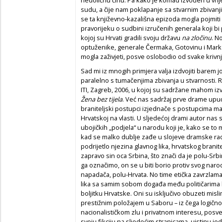
nedoličnu činu. Pa kako je komad izvođen u vri
sudu, a čije nam poklapanje sa stvarnim zbivanji
se ta književno-kazališna epizoda mogla pojmit
pravorijeku o sudbini izručenih generala koji bi
kojoj su Hrvati gradili svoju državu
na zločinu
. N
optuženike, generale Čermaka, Gotovinu i Markač
mogla zaživjeti, posve oslobodio od svake krivnj
Sad mi iz mnogih primjera valja izdvojiti barem j
paralelno s tumačenjima zbivanja u stvarnosti.
R
ITI, Zagreb, 2006, u kojoj su sadržane mahom 
Žena bez tijela
. Već nas sadržaj prve drame upu
braniteljski postupci izjednače s postupcima maf
Hrvatskoj na vlasti. U sljedećoj drami autor nas
ubojičkih „podjela“ u narodu koji je, kako se to 
kad se malko dublje zađe u slojeve dramske r
podrijetlo njezina glavnog lika, hrvatskog branite
zapravo sin oca Srbina, što znači da je polu-Sr
ga označimo, on se u biti borio protiv svog naroda
napadača, polu-Hrvata. No time etička zavrzlam
lika sa samim sobom događa među političarima k
boljitku Hrvatske. Oni su isključivo obuzeti mi
prestižnim položajem u Saboru – iz čega logično 
nacionalističkom zlu
i privatnom interesu, posve 
svoju fikciju na sljedećim stranicama, uistinu je