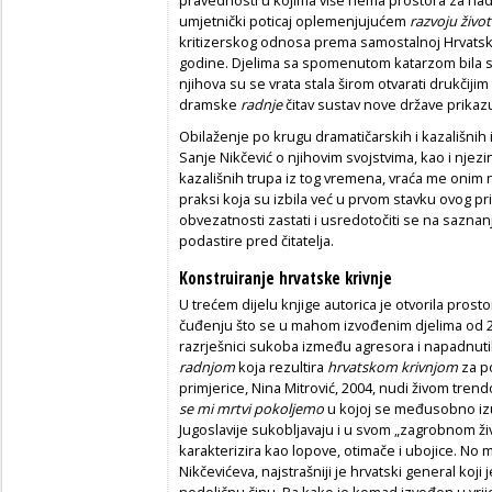
pravednosti u kojima više nema prostora za na
umjetnički poticaj oplemenjujućem
razvoju živo
kritizerskog odnosa prema samostalnoj Hrvatsk
godine. Djelima sa spomenutom katarzom bila su
njihova su se vrata stala širom otvarati drukčij
dramske
radnje
čitav sustav nove države prikaz
Obilaženje po krugu dramatičarskih i kazališnih 
Sanje Nikčević o njihovim svojstvima, kao i njezi
kazališnih trupa iz tog vremena, vraća me onim
praksi koja su izbila već u prvom stavku ovog prik
obvezatnosti zastati i usredotočiti se na saznan
podastire pred čitatelja.
Konstruiranje hrvatske krivnje
U trećem dijelu knjige autorica je otvorila prosto
čuđenju što se u mahom izvođenim djelima od 2
razrješnici sukoba između agresora i napadnuti
radnjom
koja rezultira
hrvatskom krivnjom
za p
primjerice, Nina Mitrović, 2004, nudi živom tr
se mi mrtvi pokoljemo
u kojoj se međusobno izubi
Jugoslavije sukobljavaju i u svom „zagrobnom ži
karakterizira kao lopove, otimače i ubojice. No 
Nikčevićeva, najstrašniji je hrvatski general koji 