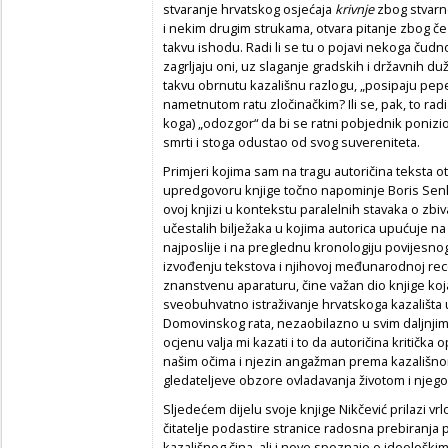
stvaranje hrvatskog osjećaja
krivnje
zbog stvarno
i nekim drugim strukama, otvara pitanje zbog čega
takvu ishodu. Radi li se tu o pojavi nekoga ču
zagrljaju oni, uz slaganje gradskih i državnih d
takvu obrnutu kazališnu razlogu, „posipaju pepe
nametnutom ratu zločinačkim? Ili se, pak, to rad
koga) „odozgor“ da bi se ratni pobjednik ponizi
smrti i stoga odustao od svog suvereniteta.
Primjeri kojima sam na tragu autoričina teksta o
upredgovoru knjige točno napominje Boris Senke
ovoj knjizi u kontekstu paralelnih stavaka o zbi
učestalih bilježaka u kojima autorica upućuje na 
najposlije i na preglednu kronologiju povijesnog 
izvođenju tekstova i njihovoj međunarodnoj recep
znanstvenu aparaturu, čine važan dio knjige koj
sveobuhvatno istraživanje hrvatskoga kazališt
Domovinskog rata, nezaobilazno u svim daljnjim
ocjenu valja mi kazati i to da autoričina kritičk
našim očima i njezin angažman prema kazališn
gledateljeve obzore ovladavanja životom i njeg
Sljedećem dijelu svoje knjige Nikčević prilazi vrl
čitatelje podastire stranice
radosna prebiranja p
kazališnog čina, ali i nove spoznaje o ideološk