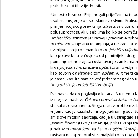
praktičara od tih vrijednosti.
(Umjesto fusnote: Prije negoli prijeđem na to pog
osobno mišljenje o estetskim svojstvima Matišić
primjer fikcijskog prevrtanja
istine stvarnosti
u n
polusuprotnost. Ali u sebi, ma koliko se odmiču 
umjetničku
istinitost jer razvoj i gradiranje nj
neminovnost
njezina uspinjanja, a ne kao auto
uvjerljivost koju poimam kao
umjetničku vrijedn
kao pojave koja je čovjeku od pamtivijeka drag 
poimanje istine svijeta i ovladavanje zamkama 
kroz
pojedinačno
izražava
opće
, što smo vidjeli
kao govornik
neistine
o tom
općem
.
Ali time tak
je samo, kao što sam se već jednom zagledao u 
tim gori što je umjetnički tim bolji
.)
Evo nas sada do poglavlja o katarzi. A u njemu Ni
iz njegova naslova
Čekajući povratak katarze
. A
što katarze više nema. Stoga u čitav problem za
vrijeme kad je kazalište mnogoljudnom gledalištu
smislove mitskih sadržaja, kad je u ustreptalo 
„svetim činom“ (tako ga imenuje) prikazivanja tra
junakovim
moranjem
. Riječ je o
tragičnoj
krivnji
rastvara nasuprot praksi zemaljskih odstupa od 