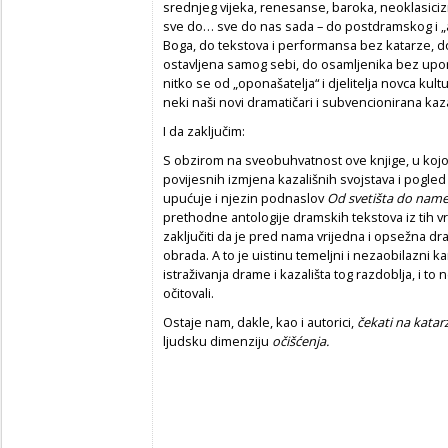
srednjeg vijeka, renesanse, baroka, neoklasic
sve do… sve do nas sada – do postdramskog i „
Boga, do tekstova i performansa bez katarze, 
ostavljena samog sebi, do osamljenika bez uporišt
nitko se od „oponašatelja“ i djelitelja novca kult
neki naši novi dramatičari i subvencionirana kaz
I da zaključim:
S obzirom na sveobuhvatnost ove knjige, u kojoj 
povijesnih izmjena kazališnih svojstava i pogled
upućuje i njezin podnaslov
Od svetišta do name
prethodne antologije dramskih tekstova iz tih 
zaključiti da je pred nama vrijedna i opsežna d
obrada. A to je uistinu temeljni i nezaobilazni
istraživanja drame i kazališta tog razdoblja, i 
očitovali.
Ostaje nam, dakle, kao i autorici,
čekati na katar
ljudsku dimenziju
očišćenja.