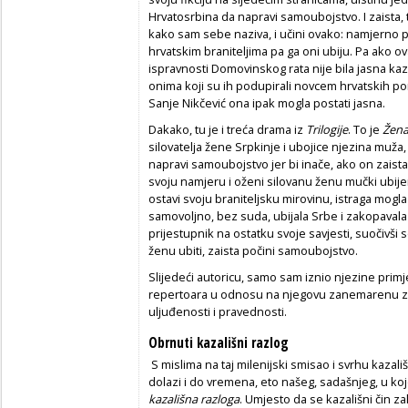
Hrvatosrbina da napravi samoubojstvo. I zaista, t
kako sam sebe naziva, i učini ovako: namjerno 
hrvatskim braniteljima pa ga oni ubiju. Pa ako o
ispravnosti Domovinskog rata nije bila jasna kaza
onima koji su ih podupirali novcem hrvatskih po
Sanje Nikčević ona ipak mogla postati jasna.
Dakako, tu je i treća drama iz
Trilogije
. To je
Žena 
silovatelja žene Srpkinje i ubojice njezina muža, 
napravi samoubojstvo jer bi inače, ako on zaista
svoju namjeru i oženi silovanu ženu mučki ubije
ostavi svoju braniteljsku mirovinu,
istraga mogla 
samovoljno, bez suda, ubijala Srbe i zakopavala
prijestupnik na ostatku svoje savjesti, suočivši s
ženu ubiti, zaista počini samoubojstvo.
Slijedeći autoricu, samo sam iznio njezine prim
repertoara u odnosu na njegovu zanemarenu zada
uljuđenosti i pravednosti.
Obrnuti kazališni razlog
S mislima na taj milenijski smisao i svrhu kazal
dolazi i do vremena, eto našeg, sadašnjeg, u k
kazališna razloga
. Umjesto da se kazališni čin za