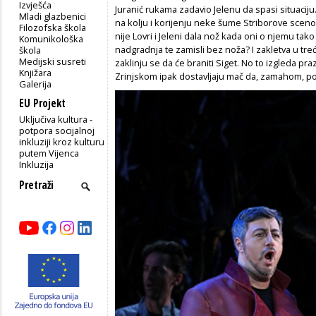
Izvješća
Juranić rukama zadavio Jelenu da spasi situaciju.
Mladi glazbenici
na kolju i korijenju neke šume Striborove sceno
Filozofska škola
nije Lovri i Jeleni dala nož kada oni o njemu tak
Komunikološka
nadgradnja te zamisli bez noža? I zakletva u trećo
škola
Medijski susreti
zaklinju se da će braniti Siget. No to izgleda pra
Knjižara
Zrinjskom ipak dostavljaju mač da, zamahom, po
Galerija
EU Projekt
Uključiva kultura -
potpora socijalnoj
inkluziji kroz kulturu
putem Vijenca
Inkluzija