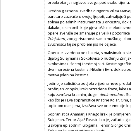
preokretanja naglavce svega, pod svaku cijenu.
Uredna glazbena izvedba dirigenta Villea Matvej
partiture zazvuče u svojoj ljepoti, zahvaljujući 
solima pojedinih instrumenata u orkestru, dok s
dakako, osim onih koje pjevnošću i melodiozno
opere sve više se smanjuje pa velika pozornica s
Zrinjskom
, zbog prisutnosti samo muškoga zbora
zvučnošću taj se problem još ne osjeća.
Opera je izvedena bez baleta, s maksimalno s
dijalog Sulejmana i Sokolovića o nuđenju Zrinjs
skokovima u šestoj i sedmoj slici. Kostimografki
dva impresivna kostima, Nikolin i Evin, dok su ost
motiva Jelenina kostima.
Jedino je solistička podjela vrijedna nove produk
profinjen Zrinjski, lirski razrađene fraze, lake
koju završava krasnim, dugim
diminuendom
. St
kao što je i Eva sopranistice Kristine Kolar. On
toplinom osmijeha, izražava sve one emocije koj
Sopranistica Anamarija Knego lirski je primjere
Sulejman. Tenor Aljaž Farasin bio je, začudo, gla
u svojim epizodnim ulogama. Tenor Giorgio Chris
Sokolovićevom
strettom
na kraju.