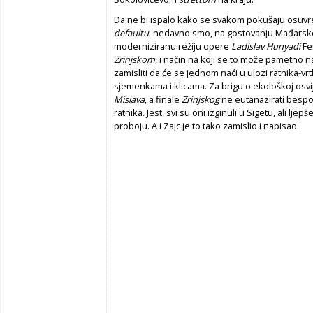
Da ne bi ispalo kako se svakom pokušaju osuvr
defaultu
: nedavno smo, na gostovanju Mađarske
moderniziranu režiju opere
Ladislav Hunyadi
Fe
Zrinjskom
, i način na koji se to može pametno na
zamisliti da će se jednom naći u ulozi ratnika-v
sjemenkama i klicama. Za brigu o ekološkoj osvij
Mislava
, a finale
Zrinjskog
ne eutanazirati besp
ratnika. Jest, svi su oni izginuli u Sigetu, ali ljepše
proboju. A i Zajc je to tako zamislio i napisao.