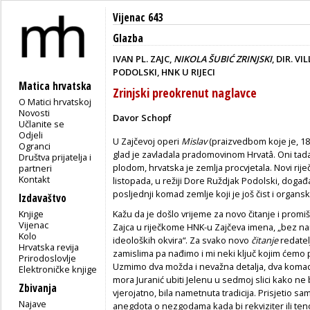
Vijenac 643
Glazba
IVAN PL. ZAJC,
NIKOLA ŠUBIĆ ZRINJSKI
, DIR. V
PODOLSKI, HNK U RIJECI
Matica hrvatska
Zrinjski preokrenut naglavce
O Matici hrvatskoj
Novosti
Davor Schopf
Učlanite se
Odjeli
U Zajčevoj operi
Mislav
(praizvedbom koje je, 18
Ogranci
glad je zavladala pradomovinom Hrvatâ. Oni tada 
Društva prijatelja i
plodom, hrvatska je zemlja procvjetala. Novi rije
partneri
Kontakt
listopada, u režiji Dore Ruždjak Podolski, događa
posljednji komad zemlje koji je još čist i organski
Izdavaštvo
Knjige
Kažu da je došlo vrijeme za novo čitanje i promi
Vijenac
Zajca u riječkome HNK-u Zajčeva imena, „bez nam
Kolo
ideoloških okvira“. Za svako novo
čitanje
redatel
Hrvatska revija
zamislima pa nađimo i mi neki ključ kojim ćemo pr
Prirodoslovlje
Uzmimo dva možda i nevažna detalja, dva komada
Elektroničke knjige
mora Juranić ubiti Jelenu u sedmoj slici kako ne 
Zbivanja
vjerojatno, bila nametnuta tradicija. Prisjetio sam
Najave
anegdota o nezgodama kada bi rekviziter ili ten