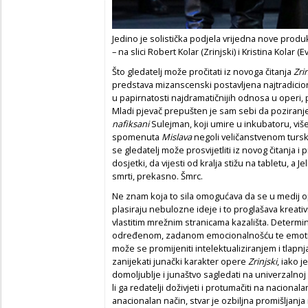
Jedino je solistička podjela vrijedna nove produ
– na slici Robert Kolar (Zrinjski) i Kristina Kolar 
Što gledatelj može pročitati iz novoga čitanja
Zri
predstava mizanscenski postavljena najtradiciona
u papirnatosti najdramatičnijih odnosa u operi, 
Mladi pjevač prepušten je sam sebi da poziran
nafiksani
Sulejman, koji umire u inkubatoru, viš
spomenuta
Mislava
negoli veličanstvenom tursk
se gledatelj može prosvijetliti iz novog čitanja i
dosjetki, da vijesti od kralja stižu na tabletu, a J
smrti, prekasno. Šmrc.
Ne znam koja to sila omogućava da se u medij 
plasiraju nebulozne ideje i to proglašava kreat
vlastitim mrežnim stranicama kazališta. Determ
određenom, zadanom emocionalnošću te emoti
može se promijeniti intelektualiziranjem i tlap
zanijekati junački karakter opere
Zrinjski
, iako 
domoljublje i junaštvo sagledati na univerzalnoj i
li ga redatelji doživjeti i protumačiti na nacional
anacionalan način, stvar je ozbiljna promišljanja