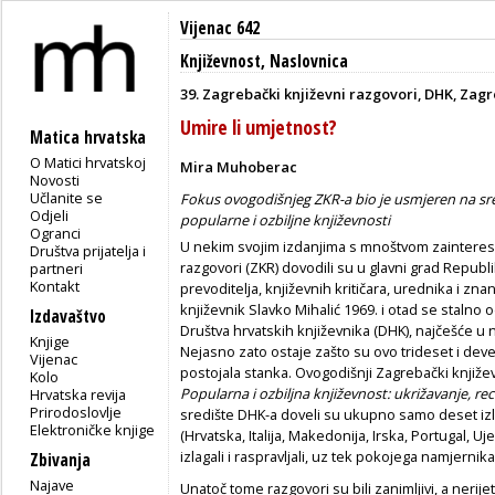
Vijenac 642
Književnost
,
Naslovnica
39. Zagrebački književni razgovori, DHK, Zagr
Umire li umjetnost?
Matica hrvatska
O Matici hrvatskoj
Mira Muhoberac
Novosti
Učlanite se
Fokus ovogodišnjeg ZKR-a bio je usmjeren na sr
Odjeli
popularne i ozbiljne književnosti
Ogranci
U nekim svojim izdanjima s mnoštvom zainteresi
Društva prijatelja i
razgovori (ZKR) dovodili su u glavni grad Republ
partneri
Kontakt
prevoditelja, književnih kritičara, urednika i znan
književnik Slavko Mihalić 1969. i otad se stalno 
Izdavaštvo
Društva hrvatskih književnika (DHK), najčešće u n
Knjige
Nejasno zato ostaje zašto su ovo trideset i deveti
Vijenac
postojala stanka. Ovogodišnji Zagrebački knjiže
Kolo
Popularna i ozbiljna književnost: ukrižavanje, rece
Hrvatska revija
Prirodoslovlje
središte DHK-a doveli su ukupno samo deset izl
Elektroničke knjige
(Hrvatska, Italija, Makedonija, Irska, Portugal, 
izlagali i raspravljali, uz tek pokojega namjern
Zbivanja
Najave
Unatoč tome razgovori su bili zanimljivi, a nerij