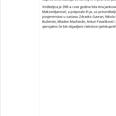
Voditeljica je ZKR-a i ove godine bila Ana Janko
Maksimiljanović, a potpisalo ih je, uz prevoditelji
povjerenstvo u sastavu Zdravko Gavran, Nikola Đ
Bužimski, Mladen Machiedo, Antun Pavešković i C
vjerojatno će biti objavljeni i tekstovi cjelokupni