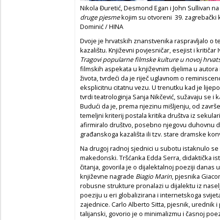
Nikola Đuretić, Desmond Egan i John Sullivan n
druge pjesme
kojim su otvoreni 39. zagrebački k
Dominić / HINA
Dvoje je hrvatskih znanstvenika raspravljalo o te
kazalištu. Književni povjesničar, esejist i kritiča
Tragovi popularne filmske kulture u novoj hrvats
filmskih aspekata u književnim djelima u autora
života, tvrdeći da je riječ uglavnom o reminisce
eksplicitnu citatnu vezu. U trenutku kad je lijepo
tvrdi teatrologinja Sanja Nikčević, sužavaju se i ka
Budući da je, prema njezinu mišljenju, od zavr
temeljni kriterij postala kritika društva iz sekula
afirmiralo društvo, posebno njegovu duhovnu d
građanskoga kazališta ili tzv. stare dramske kon
Na drugoj radnoj sjednici u subotu istaknulo se t
makedonski. Tršćanka Edda Serra, didaktička ist
čitanja, govorila je o dijalektalnoj poeziji danas u 
književne nagrade
Biagio Marin
, pjesnika Giaco
robusne strukture pronalazi u dijalektu iz nase
poeziju u eri globalizirana i internetskoga svije
zajednice. Carlo Alberto Sitta, pjesnik, urednik i
talijanski, govorio je o minimalizmu i časnoj poezij