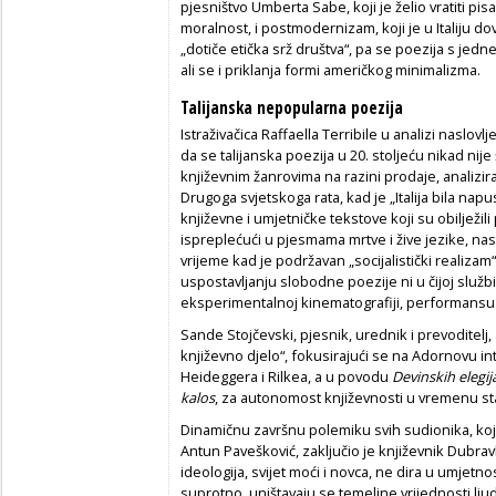
pjesništvo Umberta Sabe, koji je želio vratiti pis
moralnost, i postmodernizam, koji je u Italiju do
„dotiče etička srž društva“, pa se poezija s jedn
ali se i priklanja formi američkog minimalizma.
Talijanska nepopularna poezija
Istraživačica Raffaella Terribile u analizi naslovl
da se talijanska poezija u 20. stoljeću nikad nije
književnim žanrovima na razini prodaje, analizir
Drugoga svjetskoga rata, kad je „Italija bila napu
književne i umjetničke tekstove koji su obilježili 
ispreplećući u pjesmama mrtve i žive jezike, nas
vrijeme kad je podržavan „socijalistički realizam“, 
uspostavljanju slobodne poezije ni u čijoj službi
eksperimentalnoj kinematografiji, performansu 
Sande Stojčevski, pjesnik, urednik i prevoditelj,
književno djelo“, fokusirajući se na Adornovu in
Heideggera i Rilkea, a u povodu
Devinskih elegij
kalos
, za autonomost književnosti u vremenu stal
Dinamičnu završnu polemiku svih sudionika, koj
Antun Pavešković, zaključio je književnik Dubrav
ideologija, svijet moći i novca, ne dira u umjetnos
suprotno, uništavaju se temeljne vrijednosti lju