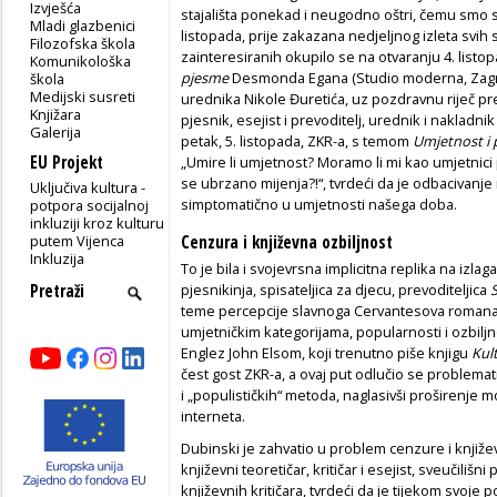
Izvješća
stajališta ponekad i neugodno oštri, čemu smo sv
Mladi glazbenici
listopada, prije zakazana nedjeljnog izleta svih 
Filozofska škola
zainteresiranih okupilo se na otvaranju 4. listo
Komunikološka
pjesme
Desmonda Egana (Studio moderna, Zagreb
škola
Medijski susreti
urednika Nikole Đuretića, uz pozdravnu riječ pr
Knjižara
pjesnik, esejist i prevoditelj, urednik i nakladn
Galerija
petak, 5. listopada, ZKR-a, s temom
Umjetnost i
EU Projekt
„Umire li umjetnost? Moramo li mi kao umjetnici p
se ubrzano mijenja?!“, tvrdeći da je odbacivanje 
Uključiva kultura -
simptomatično u umjetnosti našega doba.
potpora socijalnoj
inkluziji kroz kulturu
putem Vijenca
Cenzura i književna ozbiljnost
Inkluzija
To je bila i svojevrsna implicitna replika na i
pjesnikinja, spisateljica za djecu, prevoditeljica
teme percepcije slavnoga Cervantesova romana, 
umjetničkim kategorijama, popularnosti i ozbilj
Englez John Elsom, koji trenutno piše knjigu
Kul
čest gost ZKR-a, a ovaj put odlučio se problemat
i „populističkih“ metoda, naglasivši proširenj
interneta.
Dubinski je zahvatio u problem cenzure i knjiže
književni teoretičar, kritičar i esejist, sveučili
književnih kritičara, tvrdeći da je tijekom svoje p