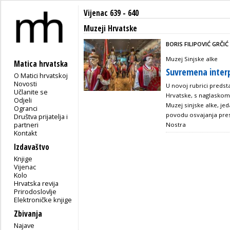
Vijenac 639 - 640
Muzeji Hrvatske
BORIS FILIPOVIĆ GRČIĆ
Muzej Sinjske alke
Matica hrvatska
Suvremena interpr
O Matici hrvatskoj
Novosti
U novoj rubrici predst
Učlanite se
Hrvatske, s naglasko
Odjeli
Muzej sinjske alke, je
Ogranci
povodu osvajanja pres
Društva prijatelja i
partneri
Nostra
Kontakt
Izdavaštvo
Knjige
Vijenac
Kolo
Hrvatska revija
Prirodoslovlje
Elektroničke knjige
Zbivanja
Najave